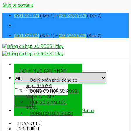
Skip to content
0901 327 774
(Sale 1) –
028 6262 6779
(Sale 2)
0901 327 774
(Sale 1) –
028 6262 6779
(Sale 2)
DANH MỤC SẢN PHẨM
Đại lý phân phối động cơ
hộp số ROSSI
ĐỘNG CƠ HỘP SỐ ROSSI
MADE IN ITALY
HỘP SỐ GIẢM TỐC
ROSSI
Assign a menu in Theme Options > Menus
ĐỘNG CƠ ĐIỆN ROSSI
TRANG CHỦ
GIỚI THIỆU