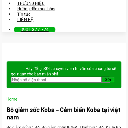
THƯƠNG HIỆU
Hướng dẫn mua hàng
Tin tức
LIÊN HỆ
0901 327 774
Hãy để lại
SĐT, chuyên viên tư vấn
của chúng tôi sẽ
gọi ngay cho bạn
miễn phí!
Home
Bộ giảm sốc Koba – Cảm biến Koba tại việt
nam
Bộ giảm sốc KOBA, Bộ giảm chấn KOBA, Thiết bị KOBA, Đại lý Bộ