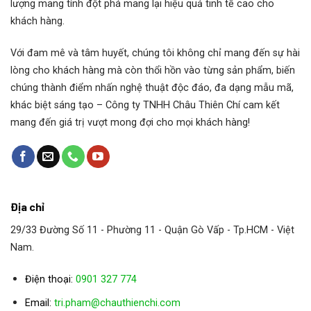
lượng mang tính đột phá mang lại hiệu quả tinh tế cao cho
đai ốc ren được làm bằng đồng thau. Ngoài ra
khách hàng.
đồng chịu lực có độ bền cao hơn, so với nhựa
Với đam mê và tâm huyết, chúng tôi không chỉ mang đến sự hài
hoặc đai ốc bằng thép.
lòng cho khách hàng mà còn thổi hồn vào từng sản phẩm, biến
chúng thành điểm nhấn nghệ thuật độc đáo, đa dạng mẫu mã,
2: Giắc vít NEFF
hay còn gọi ( hộp số nâng )
khác biệt sáng tạo – Công ty TNHH Châu Thiên Chí cam kết
Các bánh răng nâng được cung cấp một loại mỡ
mang đến giá trị vượt mong đợi cho mọi khách hàng!
lỏng đặc biệt nhiệt độ cao, trục đứng, đai ốc
được tích hợp gọn vào vỏ hộp số. Nhờ bôi trơn
bánh răng và trục chính có thể hoạt động ở tốc
Địa chỉ
độ lên tới 3000 1 / phút, lực nâng từ 5-250 kN
với trục đứng yên, đảm bảo mô-men xoắn cực
29/33 Đường Số 11 - Phường 11 - Quận Gò Vấp - Tp.HCM - Việt
Nam.
đại.
Điện thoại:
0901 327 774
3: Thông số kỹ thuật:
Email:
tri.pham@chauthienchi.com