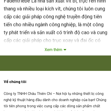
Fadentriebe Là nhà sản xuất vít bi, trục ren hình
thang và nhiều loại kích vít, chúng tôi luôn cung
cấp các giải pháp công nghệ truyền động tiên
tiến cho nhiều ngành công nghiệp, là một công
ty phát triển và sản xuất có trình độ cao và cung
cấp các giải pháp cho trục xoay và đai ốc có
ren.
Xem thêm
Đại lý NEFF Fadentriebe Việt Nam _ Phân
Phối Bộ Truyền Động Vít Trượt _ Giắc Vít _
Hộp số nâng
Về chúng tôi
1: Truyền động trục vít
hay còn gọi là trục ren
thẳng đứng là sự kết hợp giữa trục ren thẳng
Công ty TNHH Châu Thiên Chí
– Nơi hội tụ những thiết bị công
nghệ kỹ thuật hàng đầu dành cho doanh nghiệp của bạn! Chúng
đứng và đai ốc ren tuân thủ tiêu chuẩn với độ hở
tôi tiên phong trong việc cung cấp các dòng sản phẩm chất
giảm, độ thẳng và độ chính xác bước cao. Các