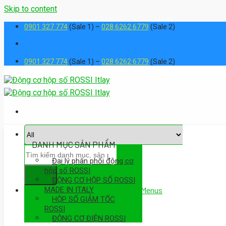
Skip to content
0901 327 774
(Sale 1) –
028 6262 6779
(Sale 2)
0901 327 774
(Sale 1) –
028 6262 6779
(Sale 2)
DANH MỤC SẢN PHẨM
Đại lý phân phối động cơ
hộp số ROSSI
ĐỘNG CƠ HỘP SỐ ROSSI
MADE IN ITALY
Assign a menu in Theme Options > Menus
HỘP SỐ GIẢM TỐC
ROSSI
ĐỘNG CƠ ĐIỆN ROSSI