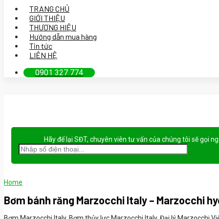
TRANG CHỦ
GIỚI THIỆU
THƯƠNG HIỆU
Hướng dẫn mua hàng
Tin tức
LIÊN HỆ
0901 327 774
Hãy để lại
SĐT, chuyên viên tư vấn
của chúng tôi sẽ gọi n
Home
Bơm bánh răng Marzocchi Italy – Marzocchi h
Bơm Marzocchi Italy, Bơm thủy lực Marzocchi Italy, Đại lý Marzocchi 