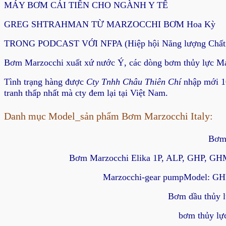
MÁY BƠM CẢI TIẾN CHO NGÀNH Y TẾ
GREG SHTRAHMAN TỪ MARZOCCHI BƠM Hoa Kỳ
TRONG PODCAST VỚI NFPA (Hiệp hội Năng lượng Chất 
Bơm Marzocchi xuất xứ nước Ý, các dòng bơm thủy lực M
Tình trạng hàng
được
Cty Tnhh Châu Thiên Chí
nhập mới 10
tranh thấp nhất mà cty đem lại tại Việt Nam.
Danh mục Model_sản phẩm Bơm Marzocchi Italy:
Bơm
Bơm Marzocchi Elika 1P, ALP, GHP, GHM,
Marzocchi-gear pumpModel: G
Bơm dầu thủy
bơm thủy l