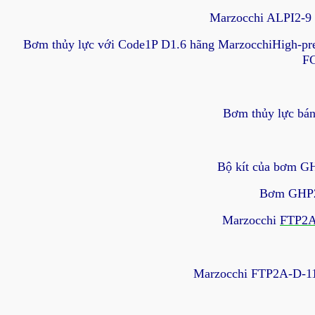
Marzocchi ALPI2-9 H
Bơm thủy lực với Code1P D1.6 hãng MarzocchiHigh-
F
Bơm thủy lực bán
Bộ kít của bơm G
Bơm GHP2-D
Marzocchi
FTP2A
Marzocchi FTP2A-D-11.