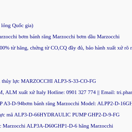
lỏng Quốc gia)
arzocchi bơm bánh răng Marzocchi bơm dầu Marzocchi
0% từ hãng, chứng từ CO,CQ đầy đủ, bảo hành xuất xứ rõ n
 thủy lực MARZOCCHI ALP3-S-33-CO-FG
 ALM xuất xứ Italy Hotline: 0901 327 774 || Email: tri.p
HP A3-D-94bơm bánh răng Marzocchi Model: ALPP2-D-16G
 lực mã ALP3-D-66HYDRAULIC PUMP GHP2-D-9-FG
ực Marzocchi ALP3A-D60GHP1-D-6 hãng Marzocchi