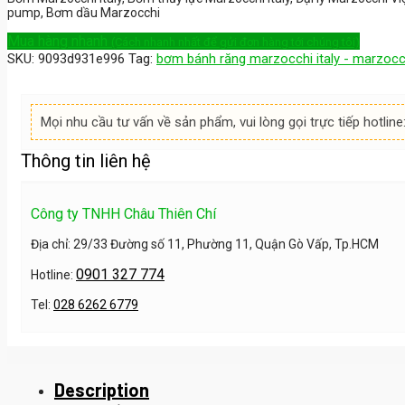
pump, Bơm dầu Marzocchi
Mua hàng nhanh
(Cách nhanh nhất để gửi đơn hàng tới chúng tôi)
SKU:
9093d931e996
Tag:
bơm bánh răng marzocchi italy - marzocc
Mọi nhu cầu tư vấn về sản phẩm, vui lòng gọi trực tiếp hotline
Thông tin liên hệ
Công ty TNHH Châu Thiên Chí
Địa chỉ: 29/33 Đường số 11, Phường 11, Quận Gò Vấp, Tp.HCM
0901 327 774
Hotline:
Tel:
028 6262 6779
Description