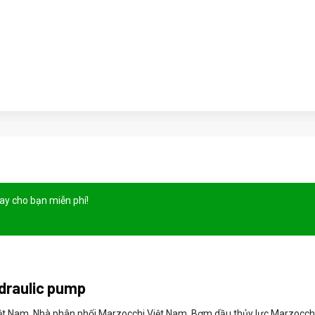
gay cho bạn
miễn phí!
ydraulic pump
Việt Nam, Nhà phân phối Marzocchi Việt Nam, Bơm dầu thủy lực Marzocch