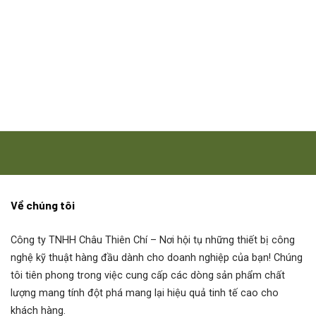
Đại lý bơm Torishima
Bơm Torishima CDM XAP058246
Bơm Torishima CPR XAP058254
Bơm Torishima MHG XAP063436
Bơm Torishima MMTV XAP063452
Bơm Torishima SPV XAP063461
Về chúng tôi
Bơm Torishima MMK XAP074373
Công ty TNHH Châu Thiên Chí
– Nơi hội tụ những thiết bị công
nghệ kỹ thuật hàng đầu dành cho doanh nghiệp của bạn! Chúng
Bơm Torishima CDM XAP080021
tôi tiên phong trong việc cung cấp các dòng sản phẩm chất
lượng mang tính đột phá mang lại hiệu quả tinh tế cao cho
Bơm Torishima CDM XAP080039
khách hàng.