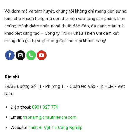
Bơm Torishima CPC XAP080047
Với đam mê và tâm huyết, chúng tôi không chỉ mang đến sự hài
lòng cho khách hàng mà còn thổi hồn vào từng sản phẩm, biến
Bơm Torishima CPC XAP080055
chúng thành điểm nhấn nghệ thuật độc đáo, đa dạng mẫu mã,
khác biệt sáng tạo – Công ty TNHH Châu Thiên Chí cam kết
Bơm Torishima CPC XAP080063
mang đến giá trị vượt mong đợi cho mọi khách hàng!
Bơm Torishima YUHN XAP080071
Bơm Torishima YUHN XAP080080
Địa chỉ
29/33 Đường Số 11 - Phường 11 - Quận Gò Vấp - Tp.HCM - Việt
Bơm Torishima CPC XAP080098
Nam.
Bơm Torishima CPW XAP080101
Điện thoại:
0901 327 774
Email:
tri.pham@chauthienchi.com
Bơm Torishima CPC XAP080110
Website:
Thiệt Bị Vật Tư Công Nghiệp