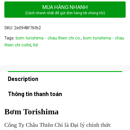
MUA HÀNG NHANH
(Cách nhanh nhất để gửi đơn hàng tới chúng tôi)
SKU:
2e0948f76fb2
Tags:
bơm torishima - chau thien chi co.
,
bom torishima - chau
thien chi coltd
,
ltd
Description
Thông tin thanh toán
Bơm Tor
ishima
Công Ty Châu Thiên Chí là Đại lý chính thức