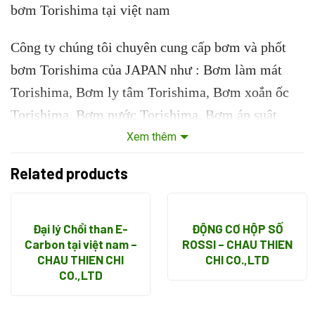
bơm Torishima tại việt nam
Công ty chúng tôi chuyên cung cấp bơm và phốt
bơm Torishima của JAPAN như : Bơm làm mát
Torishima, Bơm ly tâm Torishima, Bơm xoắn ốc
Torishima, Bơm nước Torishima, Bơm áp suât
cao Torishima, Bơm nước thải Torishima, Phốt
Xem thêm
bơm Torishima, Đại lý bơm Torishima, Nhà cung
Related products
cấp bơm Torishima, Đại lý phân phối bơm
Torishima…
Đại lý Chổi than E-
ĐỘNG CƠ HỘP SỐ
Công ty chúng tôi là Đại lý ủy quyền của Động cơ,
Carbon tại việt nam –
ROSSI – CHAU THIEN
CHAU THIEN CHI
CHI CO.,LTD
Hộp số, Hộp giảm tốc, Bơm, Van, Xi lanh, Cảm
CO.,LTD
biến, Encoder, Coupling ..