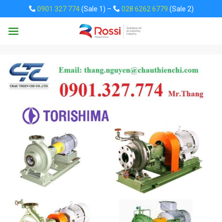
Skip
0901 327 774
(Sale 1) –
028 6262 6779
(Sale 2)
to
content