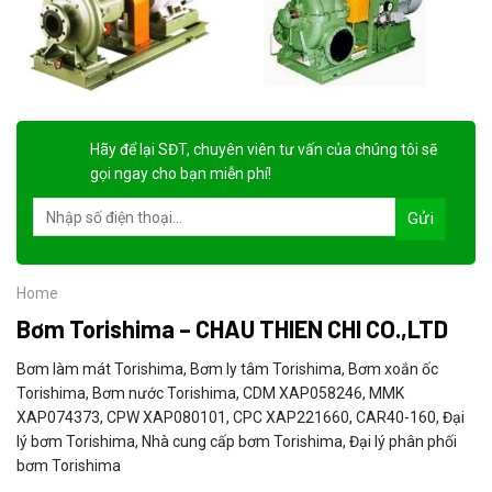
Hãy để lại
SĐT, chuyên viên tư vấn
của chúng tôi sẽ
gọi ngay cho bạn
miễn phí!
Home
Bơm Torishima – CHAU THIEN CHI CO.,LTD
Bơm làm mát Torishima, Bơm ly tâm Torishima, Bơm xoắn ốc
Torishima, Bơm nước Torishima, CDM XAP058246, MMK
XAP074373, CPW XAP080101, CPC XAP221660, CAR40-160, Đại
lý bơm Torishima, Nhà cung cấp bơm Torishima, Đại lý phân phối
bơm Torishima