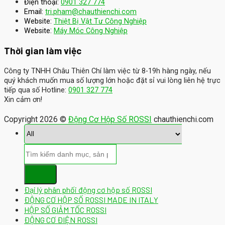
Điện thoại:
0901 327 774
Email:
tri.pham@chauthienchi.com
Website:
Thiệt Bị Vật Tư Công Nghiệp
:
Website
Máy Móc Công Nghiệp
Thời gian làm việc
Công ty TNHH Châu Thiên Chí làm việc từ 8-19h hàng ngày, nếu
quý khách muốn mua số lượng lớn hoặc đặt sỉ vui lòng liên hệ trực
tiếp qua số Hotline:
0901 327 774
Xin cảm ơn!
Copyright 2026 ©
Động Cơ Hộp Số ROSSI
chauthienchi.com
Đại lý phân phối động cơ hộp số ROSSI
ĐỘNG CƠ HỘP SỐ ROSSI MADE IN ITALY
HỘP SỐ GIẢM TỐC ROSSI
ĐỘNG CƠ ĐIỆN ROSSI