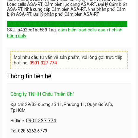
Load cells ASA-RT, Cảm biến lực căng ASA-RT, Đại lý Cảm biến
ASA-RT, Nhà cung cấp Cảm biến ASA-RT, Nhà phân phối Cảm
biến ASA-RT, Đại lý phân phối Cảm biến ASA-RT
Mua hàng nhanh
(Cách nhanh nhất để gửi đơn hàng tới chúng tôi)
SKU:
a492cc1be589
Tag:
cảm biến load cells asa-rt chính
hãng italy
Mọi nhu cầu tư vấn về sản phẩm, vui lòng gọi trực tiếp
hotline:
0901 327 774
Thông tin liên hệ
Công ty TNHH Châu Thiên Chí
Địa chỉ: 29/33 Đường số 11, Phường 11, Quận Gò Vấp,
Tp.HCM
0901 327 774
Hotline:
Tel:
028 6262 6779