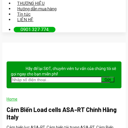
THƯƠNG HIỆU
Hướng dẫn mua hàng
Tin tức
LIÊN HỆ
0901 327 774
Hãy để lại
SĐT, chuyên viên tư vấn
của chúng tôi sẽ
gọi ngay cho bạn
miễn phí!
Home
Cảm Biến Load cells ASA-RT Chính Hãng
Italy
Cảm biến lực ASA-RT, Cảm biến tải trọng ASA-RT, Cảm Biến