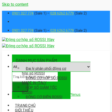
Skip to content
0901 327 774
(Sale 1) –
028 6262 6779
(Sale 2)
0901 327 774
(Sale 1) –
028 6262 6779
(Sale 2)
DANH MỤC SẢN PHẨM
Đại lý phân phối động cơ
hộp số ROSSI
ĐỘNG CƠ HỘP SỐ ROSSI
MADE IN ITALY
HỘP SỐ GIẢM TỐC
ROSSI
Assign a menu in Theme Options > Menus
ĐỘNG CƠ ĐIỆN ROSSI
TRANG CHỦ
GIỚI THIỆU