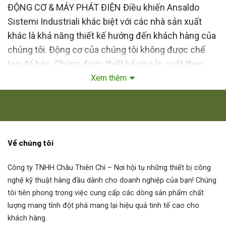
ĐỘNG CƠ & MÁY PHÁT ĐIỆN Điều khiến Ansaldo
Sistemi Industriali khác biệt với các nhà sản xuất
khác là khả năng thiết kế hướng đến khách hàng của
chúng tôi. Động cơ của chúng tôi không được chế
tạo để bán. Chúng được thiết kế và sản xuất theo
thông số kỹ thuật của khách hàng. Tất cả các thiết
Xem thêm
kế động cơ và máy phát điện Ansaldo Sistemi
Industriali đều dựa trên cấu trúc mô-đun linh hoạt và
được phát triển bằng các phương pháp kỹ thuật hiện
đại có sự hỗ trợ của máy tính. Điều này cho phép
Về chúng tôi
nhân viên kỹ thuật của chúng tôi cấu hình hiệu quả
máy phù hợp với nhu cầu của khách hàng. Máy của
Công ty TNHH Châu Thiên Chí
– Nơi hội tụ những thiết bị công
chúng tôi cung cấp hiệu suất đáng tin cậy trong toàn
nghệ kỹ thuật hàng đầu dành cho doanh nghiệp của bạn! Chúng
bộ vòng đời của chúng.
tôi tiên phong trong việc cung cấp các dòng sản phẩm chất
lượng mang tính đột phá mang lại hiệu quả tinh tế cao cho
Đại lý Động Cơ – Motor DC Ansaldo
khách hàng.