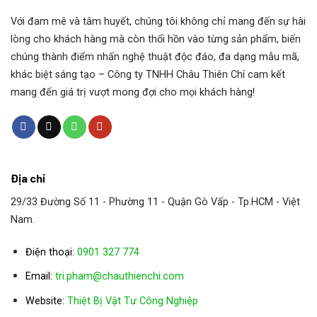
Dòng CT Series CT bao gồm các máy tự thông gió
Với đam mê và tâm huyết, chúng tôi không chỉ mang đến sự hài
được xây dựng trên bộ trao đổi nhiệt không khí sang
lòng cho khách hàng mà còn thổi hồn vào từng sản phẩm, biến
không khí. Bộ trao đổi nhiệt bao gồm một dãy ống
chúng thành điểm nhấn nghệ thuật độc đáo, đa dạng mẫu mã,
làm mát thẳng (Các ống nhôm thường được sử dụng
khác biệt sáng tạo – Công ty TNHH Châu Thiên Chí cam kết
mang đến giá trị vượt mong đợi cho mọi khách hàng!
Dòng CR che cho các máy tự thông gió với bộ trao
đổi nhiệt không khí với nước được xây dựng trên bộ
trao đổi nhiệt
Địa chỉ
Sê-ri N bao gồm các máy tự thông gió, chống nhỏ
29/33 Đường Số 11 - Phường 11 - Quận Gò Vấp - Tp.HCM - Việt
giọt. Dòng W che được thời tiết động cơ tự thông gió
Nam.
được bảo vệ.
Điện thoại:
0901 327 774
Dòng CT bao gồm các máy tự thông gió được xây
dựng trên bộ trao đổi nhiệt không khí. Bộ trao đổi
Email:
tri.pham@chauthienchi.com
nhiệt bao gồm một dãy ống làm mát thẳng (Ống
Website:
Thiệt Bị Vật Tư Công Nghiệp