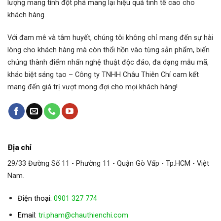
lượng mang tính đột phá mang lại hiệu quả tinh tế cao cho
Rossi
RC 100 FO1F
khách hàng.
Rossi
RC 100 PO1A
Với đam mê và tâm huyết, chúng tôi không chỉ mang đến sự hài
lòng cho khách hàng mà còn thổi hồn vào từng sản phẩm, biến
Rossi
RC 100PO1F
chúng thành điểm nhấn nghệ thuật độc đáo, đa dạng mẫu mã,
khác biệt sáng tạo – Công ty TNHH Châu Thiên Chí cam kết
Rossi
RC 125 PO1A
mang đến giá trị vượt mong đợi cho mọi khách hàng!
Rossi
RC 160 FO4F
Rossi
RC 200 PO1F
Địa chỉ
Rossi
RC 80 P03D
29/33 Đường Số 11 - Phường 11 - Quận Gò Vấp - Tp.HCM - Việt
Nam.
Rossi
RC2I 140 UO2H
Điện thoại:
0901 327 774
Rossi
RC2I 200 UO2A
Email:
tri.pham@chauthienchi.com