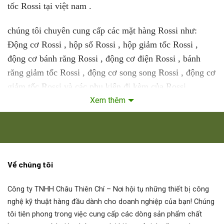
tốc Rossi tại việt nam .
chúng tôi chuyên cung cấp các mặt hàng Rossi như:
Động cơ Rossi , hộp số Rossi , hộp giảm tốc Rossi ,
động cơ bánh răng Rossi , động cơ điện Rossi , bánh
răng giảm tốc Rossi , động cơ song song Rossi , động cơ
giảm tốc Rossi và các phụ kiện đi kèm của Rossi…
Xem thêm
Công ty chúng tôi là Đại lý ủy quyền của Động cơ, Hộp
số, Hộp giảm tốc, Bơm, Van, Xi lanh, Cảm biến,
Encoder, Coupling ..
Đại lý Động cơ điện Rossi
Về chúng tôi
Rossi R3I 64 UP2A
Công ty TNHH Châu Thiên Chí
– Nơi hội tụ những thiết bị công
nghệ kỹ thuật hàng đầu dành cho doanh nghiệp của bạn! Chúng
Rossi
R3I 64 UP2A
tôi tiên phong trong việc cung cấp các dòng sản phẩm chất