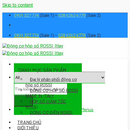
Skip to content
0901 327 774
(Sale 1) –
028 6262 6779
(Sale 2)
0901 327 774
(Sale 1) –
028 6262 6779
(Sale 2)
DANH MỤC SẢN PHẨM
Đại lý phân phối động cơ
hộp số ROSSI
ĐỘNG CƠ HỘP SỐ ROSSI
MADE IN ITALY
HỘP SỐ GIẢM TỐC
ROSSI
Assign a menu in Theme Options > Menus
ĐỘNG CƠ ĐIỆN ROSSI
TRANG CHỦ
GIỚI THIỆU