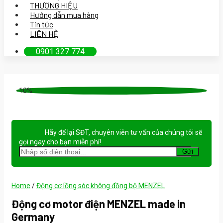
THƯƠNG HIỆU
Hướng dẫn mua hàng
Tin tức
LIÊN HỆ
0901 327 774
-10%
Hãy để lại
SĐT, chuyên viên tư vấn
của chúng tôi sẽ
gọi ngay cho bạn
miễn phí!
Home
/
Động cơ lồng sóc không đồng bộ MENZEL
Động cơ motor điện MENZEL made in
Germany