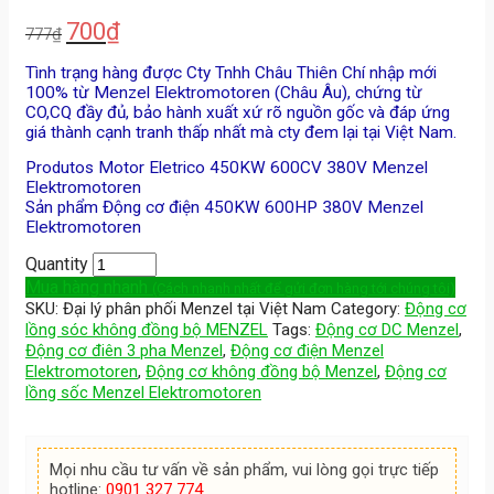
700
₫
777
₫
Tình trạng hàng được Cty Tnhh Châu Thiên Chí nhập mới
100% từ Menzel Elektromotoren (Châu Âu), chứng từ
CO,CQ đầy đủ, bảo hành xuất xứ rõ nguồn gốc và đáp ứng
giá thành cạnh tranh thấp nhất mà cty đem lại tại Việt Nam.
Produtos Motor Eletrico 450KW 600CV 380V Menzel
Elektromotoren
Sản phẩm Động cơ điện 450KW 600HP 380V Menzel
Elektromotoren
Quantity
Mua hàng nhanh
(Cách nhanh nhất để gửi đơn hàng tới chúng tôi)
SKU:
Đại lý phân phối Menzel tại Việt Nam
Category:
Động cơ
lồng sóc không đồng bộ MENZEL
Tags:
Động cơ DC Menzel
,
Động cơ điên 3 pha Menzel
,
Động cơ điện Menzel
Elektromotoren
,
Động cơ không đồng bộ Menzel
,
Động cơ
lồng sốc Menzel Elektromotoren
Mọi nhu cầu tư vấn về sản phẩm, vui lòng gọi trực tiếp
hotline:
0901 327 774