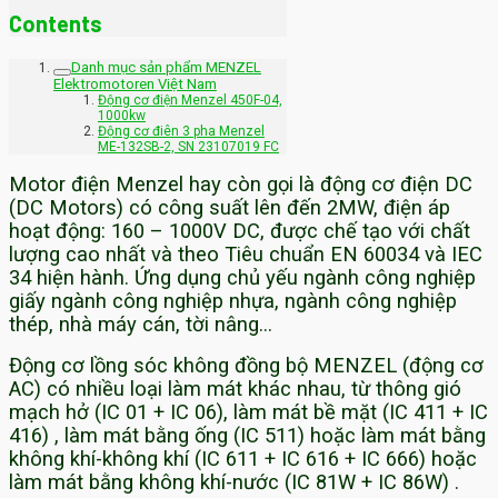
Contents
Danh mục sản phẩm MENZEL
Elektromotoren Việt Nam
Động cơ điện Menzel 450F-04,
1000kw
Động cơ điên 3 pha Menzel
ME-132SB-2, SN 23107019 FC
Motor điện Menzel hay còn gọi là động cơ điện DC
(DC Motors) có công suất lên đến 2MW, điện áp
hoạt động: 160 – 1000V DC, được chế tạo với chất
lượng cao nhất và theo Tiêu chuẩn EN 60034 và IEC
34 hiện hành. Ứng dụng chủ yếu ngành công nghiệp
giấy ngành công nghiệp nhựa, ngành công nghiệp
thép, nhà máy cán, tời nâng…
Động cơ lồng sóc không đồng bộ MENZEL (động cơ
AC) có nhiều loại làm mát khác nhau, từ thông gió
mạch hở (IC 01 + IC 06), làm mát bề mặt (IC 411 + IC
416) , làm mát bằng ống (IC 511) hoặc làm mát bằng
không khí-không khí (IC 611 + IC 616 + IC 666) hoặc
làm mát bằng không khí-nước (IC 81W + IC 86W) .