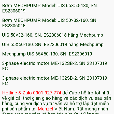
Bơm MECHPUMP, Model: UIS 65X50-130, SN.
ES2306019
Bơm MECHPUMP, Model: UIS 50×32-160, SN.
ES2306018
UIS 50×32-160, SN. ES2306018 hãng Mechpump
UIS 65X50-130, SN. ES2306019 hãng Mechpump
Mechpump UIS 65X50-130, SN. ES2306019
3-phase electric motor ME-132SB-2, SN 23107019
FC
3-phase electric motor ME-132SB-2, SN 23107019
FC
Hotline & Zalo 0901 327 774
để được hỗ trợ tốt nhất
về giá cả, thời gian giao hàng và các dịch vụ sau bán
hàng, cùng với dịch vụ tư vấn và hỗ trợ lắp đặt miễn
phí sản phẩm tại
Menzel
Việt Nam. Rất mong nhận