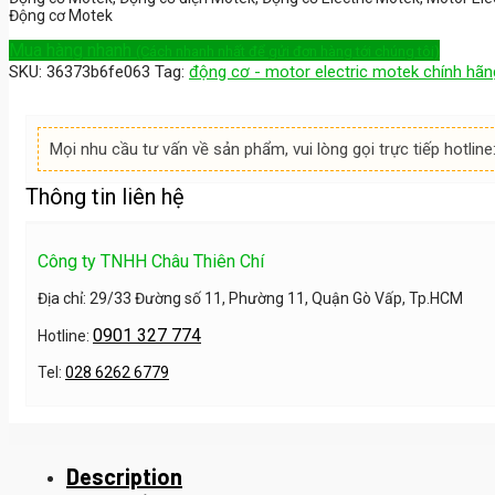
Động cơ Motek
Mua hàng nhanh
(Cách nhanh nhất để gửi đơn hàng tới chúng tôi)
SKU:
36373b6fe063
Tag:
động cơ - motor electric motek chính hãng
Mọi nhu cầu tư vấn về sản phẩm, vui lòng gọi trực tiếp hotline
Thông tin liên hệ
Công ty TNHH Châu Thiên Chí
Địa chỉ: 29/33 Đường số 11, Phường 11, Quận Gò Vấp, Tp.HCM
0901 327 774
Hotline:
Tel:
028 6262 6779
Description