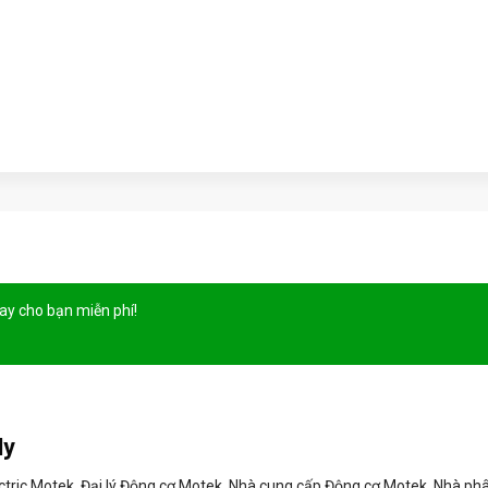
gay cho bạn
miễn phí!
ly
ctric Motek, Đại lý Động cơ Motek, Nhà cung cấp Động cơ Motek, Nhà phâ