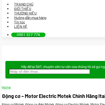
TRANG CHỦ
GIỚI THIỆU
THƯƠNG HIỆU
Hướng dẫn mua hàng
Tin tức
LIÊN HỆ
0901 327 774
Hãy để lại
SĐT, chuyên viên tư vấn
của chúng tôi sẽ gọi n
Home
Động cơ – Motor Electric Motek Chính Hãng Ita
Động cơ Motek, Động cơ điện Motek, Động cơ Electric Motek, Motor Ele