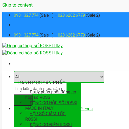
Skip to content
0901 327 774
(Sale 1) –
028 6262 6779
(Sale 2)
0901 327 774
(Sale 1) –
028 6262 6779
(Sale 2)
DANH MỤC SẢN PHẨM
Đại lý phân phối động cơ
hộp số ROSSI
ĐỘNG CƠ HỘP SỐ ROSSI
MADE IN ITALY
Assign a menu in Theme Options > Menus
HỘP SỐ GIẢM TỐC
ROSSI
ĐỘNG CƠ ĐIỆN ROSSI