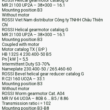
ROSSI Helical gearmotor catalog G
MR 2I 100 UP2A – 38×300 – 16.1
Mounting position B3
Without motor
ROSSI Viet Nam distributor Công ty TNHH Châu Thiên
Chí
ROSSI Helical gearmotor catalog G
MR 2I 100 UP2A – 38×300 – 16.1
Mounting position B3
Coupled with motor
Motor catalog TX ( ErP )
HB 132S 4 230.400-50 B5
Pn [ kW ] = 5,5
Intermittent Duty S3-70%
Nameplate 230.400-50 / 265.460-60
ROSSI Bevel helical gear reducer catalog G
R C2I 160 UO2A – 33.1
Mounting position B3
Without motor
ROSSI Worm gearmotor Cat. A04
MR IV 64 UO3A – 80B 6 … B5 / 8.86
Transmission ratio i = 102
Mounting position B3-B8