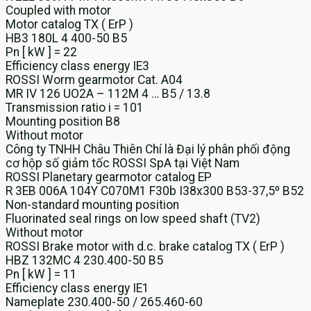
Coupled with motor
Motor catalog TX ( ErP )
HB3 180L 4 400-50 B5
Pn [ kW ] = 22
Efficiency class energy IE3
ROSSI Worm gearmotor Cat. A04
MR IV 126 UO2A – 112M 4 … B5 / 13.8
Transmission ratio i = 101
Mounting position B8
Without motor
Công ty TNHH Châu Thiên Chí là Đại lý phân phối động
cơ hộp số giảm tốc ROSSI SpA tại Việt Nam
ROSSI Planetary gearmotor catalog EP
R 3EB 006A 104Y C070M1 F30b I38x300 B53-37,5º B52
Non-standard mounting position
Fluorinated seal rings on low speed shaft (TV2)
Without motor
ROSSI Brake motor with d.c. brake catalog TX ( ErP )
HBZ 132MC 4 230.400-50 B5
Pn [ kW ] = 11
Efficiency class energy IE1
Nameplate 230.400-50 / 265.460-60