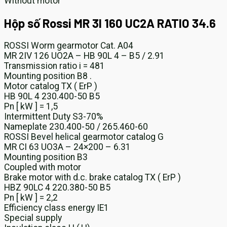
Without motor
Hộp số Rossi MR 3I 160 UC2A RATIO 34.6
ROSSI Worm gearmotor Cat. A04
MR 2IV 126 UO2A – HB 90L 4 – B5 / 2.91
Transmission ratio i = 481
Mounting position B8 .
Motor catalog TX ( ErP )
HB 90L 4 230.400-50 B5
Pn [ kW ] = 1,5
Intermittent Duty S3-70%
Nameplate 230.400-50 / 265.460-60
ROSSI Bevel helical gearmotor catalog G
MR CI 63 UO3A – 24×200 – 6.31
Mounting position B3
Coupled with motor
Brake motor with d.c. brake catalog TX ( ErP )
HBZ 90LC 4 220.380-50 B5
Pn [ kW ] = 2,2
Efficiency class energy IE1
Special supply