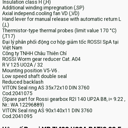
Insulation class H (,H)
Additional winding impregnation (,SP)
Axial independ.cooling fan VD (,VD)
Hand lever for manual release with automatic return L
(,L)
Thermistor-type thermal probes (limit value 170 °C)
(,T17)
Đại lý phân phối động cơ hộp giảm tốc ROSSI SpA tại
Việt Nam
Công ty TNHH Châu Thiên Chí
ROSSI Worm gear reducer Cat. A04
R V 125 UO2A / 32
Mounting position V5-V6 .
Low speed shaft double seal
Reduced backlash
VITON Seal ring AS 35x72x10 DIN 3760
Cod.2041075
(Spare part for Rossi gearbox R2I 140 UP2A B8, i= 9.22 ,
Nr.: WA 12296889)
VITON Seal ring AS 90x140x11 DIN 3760
Cod.2041095