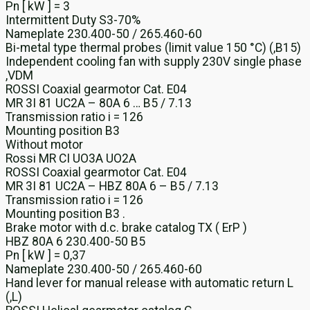
Pn [ kW ] = 3
Intermittent Duty S3-70%
Nameplate 230.400-50 / 265.460-60
Bi-metal type thermal probes (limit value 150 °C) (,B15)
Independent cooling fan with supply 230V single phase
,VDM
ROSSI Coaxial gearmotor Cat. E04
MR 3I 81 UC2A – 80A 6 … B5 / 7.13
Transmission ratio i = 126
Mounting position B3
Without motor
Rossi MR CI UO3A UO2A
ROSSI Coaxial gearmotor Cat. E04
MR 3I 81 UC2A – HBZ 80A 6 – B5 / 7.13
Transmission ratio i = 126
Mounting position B3 .
Brake motor with d.c. brake catalog TX ( ErP )
HBZ 80A 6 230.400-50 B5
Pn [ kW ] = 0,37
Nameplate 230.400-50 / 265.460-60
Hand lever for manual release with automatic return L
(,L)