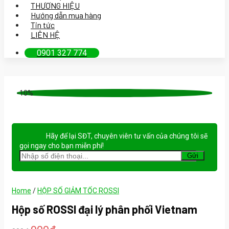
THƯƠNG HIỆU
Hướng dẫn mua hàng
Tin tức
LIÊN HỆ
0901 327 774
-10%
Hãy để lại
SĐT, chuyên viên tư vấn
của chúng tôi sẽ
gọi ngay cho bạn
miễn phí!
Home
/
HỘP SỐ GIẢM TỐC ROSSI
Hộp số ROSSI đại lý phân phối Vietnam