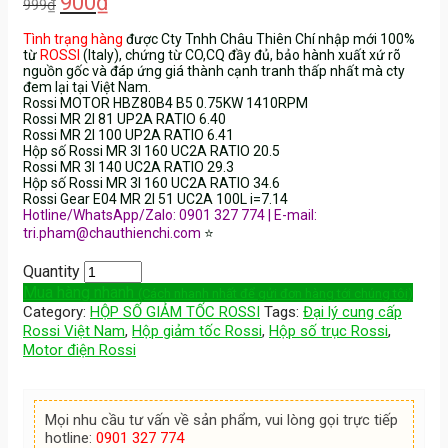
900
₫
999
₫
Tình trạng hàng
được Cty Tnhh Châu Thiên Chí nhập mới 100%
từ
ROSSI
(Italy), chứng từ CO,CQ đầy đủ, bảo hành xuất xứ rõ
nguồn gốc và đáp ứng giá thành cạnh tranh thấp nhất mà cty
đem lại tại Việt Nam.
Rossi MOTOR HBZ80B4 B5 0.75KW 1410RPM
Rossi MR 2I 81 UP2A RATIO 6.40
Rossi MR 2I 100 UP2A RATIO 6.41
Hộp số Rossi MR 3I 160 UC2A RATIO 20.5
Rossi MR 3I 140 UC2A RATIO 29.3
Hộp số Rossi MR 3I 160 UC2A RATIO 34.6
Rossi Gear E04 MR 2I 51 UC2A 100L i=7.14
Hotline/WhatsApp/Zalo: 0901 327 774 | E-mail:
tri.pham@chauthienchi.com
⭐
Quantity
Mua hàng nhanh
(Cách nhanh nhất để gửi đơn hàng tới chúng tôi)
Category:
HỘP SỐ GIẢM TỐC ROSSI
Tags:
Đại lý cung cấp
Rossi Việt Nam
,
Hộp giảm tốc Rossi
,
Hộp số trục Rossi
,
Motor điện Rossi
Mọi nhu cầu tư vấn về sản phẩm, vui lòng gọi trực tiếp
hotline:
0901 327 774