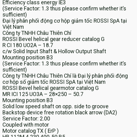
Efficiency class energy IE3
(Service Factor: 1.3 thus please confirm whether it’s
sufficient)
Đại lý phân phối động cơ hộp giảm tốc ROSSI SpA tại
Việt Nam
Công ty TNHH Châu Thiên Chí
ROSSI Bevel helical gear reducer catalog G
R CI 180 UO2A – 18.7
c/w Solid Input Shaft & Hollow Output Shaft
Mounting position B3
(Service Factor: 1.3 thus please confirm whether it’s
sufficient)
Công ty TNHH Châu Thiên Chí là Đại lý phân phối động
cơ hộp số giảm tốc ROSSI SpA tại Việt Nam
ROSSI Bevel helical gearmotor catalog G
MR ICI 125 UO3A – 28×250 – 50.7
Mounting position B3
Solid low speed shaft on opp. side to groove
Backstop device free rotation black arrow (DA2)
Service Factor: 2.00
Coupled with motor
Motor catalog TX ( ErP )