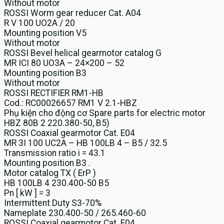
Without motor
ROSSI Worm gear reducer Cat. A04
R V 100 UO2A / 20
Mounting position V5
Without motor
ROSSI Bevel helical gearmotor catalog G
MR ICI 80 UO3A – 24×200 – 52
Mounting position B3
Without motor
ROSSI RECTIFIER RM1-HB
Cod.: RC00026657 RM1 V 2.1-HBZ
Phụ kiện cho động cơ Spare parts for electric motor
HBZ 80B 2 220.380-50, B5)
ROSSI Coaxial gearmotor Cat. E04
MR 3I 100 UC2A – HB 100LB 4 – B5 / 32.5
Transmission ratio i = 43.1
Mounting position B3 .
Motor catalog TX ( ErP )
HB 100LB 4 230.400-50 B5
Pn [ kW ] = 3
Intermittent Duty S3-70%
Nameplate 230.400-50 / 265.460-60
ROSSI Coaxial gearmotor Cat. E04