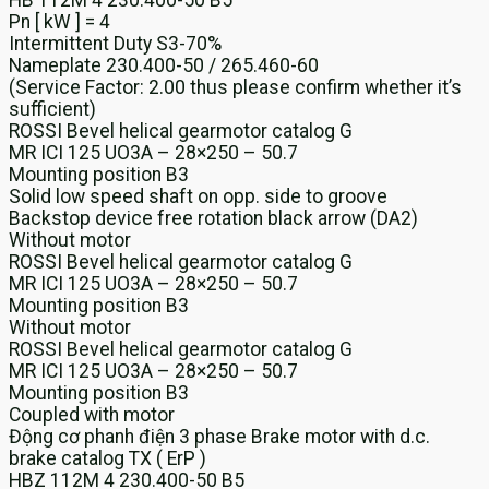
HB 112M 4 230.400-50 B5
Pn [ kW ] = 4
Intermittent Duty S3-70%
Nameplate 230.400-50 / 265.460-60
(Service Factor: 2.00 thus please confirm whether it’s
sufficient)
ROSSI Bevel helical gearmotor catalog G
MR ICI 125 UO3A – 28×250 – 50.7
Mounting position B3
Solid low speed shaft on opp. side to groove
Backstop device free rotation black arrow (DA2)
Without motor
ROSSI Bevel helical gearmotor catalog G
MR ICI 125 UO3A – 28×250 – 50.7
Mounting position B3
Without motor
ROSSI Bevel helical gearmotor catalog G
MR ICI 125 UO3A – 28×250 – 50.7
Mounting position B3
Coupled with motor
Động cơ phanh điện 3 phase Brake motor with d.c.
brake catalog TX ( ErP )
HBZ 112M 4 230.400-50 B5