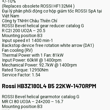
+/-10%
(Replaces obsolete ROSSI HF132M4 )
Đại lý phân phối động cơ hộp giảm tốc ROSSI SpA tại
Việt Nam
Công ty TNHH Châu Thiên Chí
ROSSI Bevel helical gear reducer catalog G
R C2I 200 UO2A – 20.5
Mounting position B3
Input speed n1 1400 min-1
Backstop device free rotation white arrow (DA1)
Fan cooling (RV)
Thermal Power with 1 Fan: 81kW
Input Power: 60kW @ 1400rpm
Mechanical Power: 92.7kW @ 1400rpm
Rated Torque: 12950Nm
Service Factor: 1.54
Rossi HB3Z180L4 B5 22KW-1470RPM
ROSSI Bevel helical gearmotor catalog G
MR CI 80 UO3A – 24×200 – 16.7
Mounting position B3