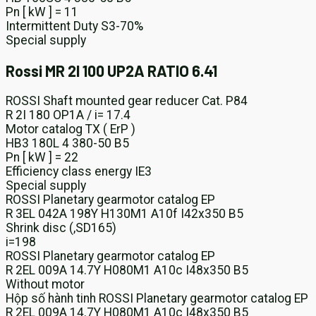
Pn [ kW ] = 11
Intermittent Duty S3-70%
Special supply
Rossi MR 2I 100 UP2A RATIO 6.41
ROSSI Shaft mounted gear reducer Cat. P84
R 2I 180 OP1A / i= 17.4
Motor catalog TX ( ErP )
HB3 180L 4 380-50 B5
Pn [ kW ] = 22
Efficiency class energy IE3
Special supply
ROSSI Planetary gearmotor catalog EP
R 3EL 042A 198Y H130M1 A10f I42x350 B5
Shrink disc (,SD165)
i=198
ROSSI Planetary gearmotor catalog EP
R 2EL 009A 14.7Y H080M1 A10c I48x350 B5
Without motor
Hộp số hành tinh ROSSI Planetary gearmotor catalog EP
R 2EL 009A 14.7Y H080M1 A10c I48x350 B5