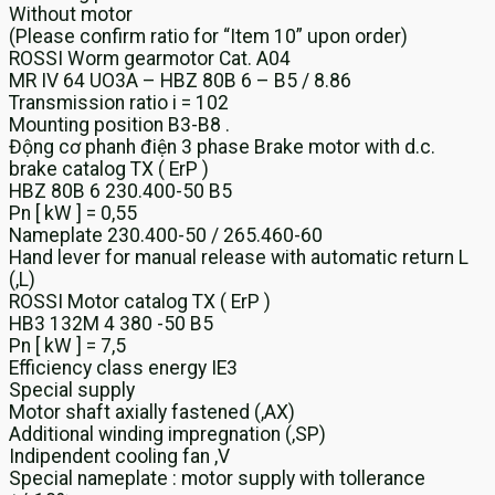
Without motor
(Please confirm ratio for “Item 10” upon order)
ROSSI Worm gearmotor Cat. A04
MR IV 64 UO3A – HBZ 80B 6 – B5 / 8.86
Transmission ratio i = 102
Mounting position B3-B8 .
Động cơ phanh điện 3 phase Brake motor with d.c.
brake catalog TX ( ErP )
HBZ 80B 6 230.400-50 B5
Pn [ kW ] = 0,55
Nameplate 230.400-50 / 265.460-60
Hand lever for manual release with automatic return L
(,L)
ROSSI Motor catalog TX ( ErP )
HB3 132M 4 380 -50 B5
Pn [ kW ] = 7,5
Efficiency class energy IE3
Special supply
Motor shaft axially fastened (,AX)
Additional winding impregnation (,SP)
Indipendent cooling fan ,V
Special nameplate : motor supply with tollerance