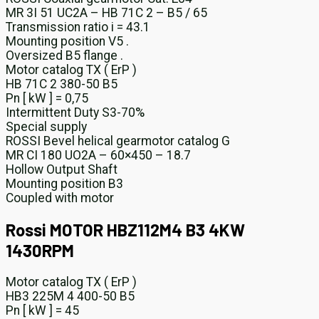
MR 3I 51 UC2A – HB 71C 2 – B5 / 65
Transmission ratio i = 43.1
Mounting position V5 .
Oversized B5 flange .
Motor catalog TX ( ErP )
HB 71C 2 380-50 B5
Pn [ kW ] = 0,75
Intermittent Duty S3-70%
Special supply
ROSSI Bevel helical gearmotor catalog G
MR CI 180 UO2A – 60×450 – 18.7
Hollow Output Shaft
Mounting position B3
Coupled with motor
Rossi MOTOR HBZ112M4 B3 4KW
1430RPM
Motor catalog TX ( ErP )
HB3 225M 4 400-50 B5
Pn [ kW ] = 45