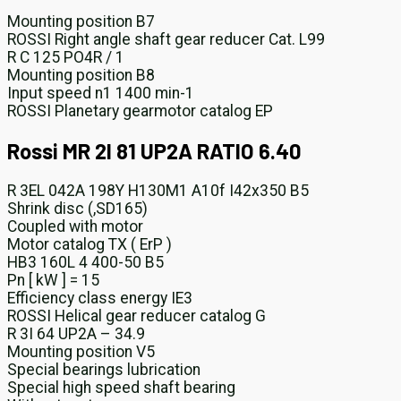
Mounting position B7
ROSSI Right angle shaft gear reducer Cat. L99
R C 125 PO4R / 1
Mounting position B8
Input speed n1 1400 min-1
ROSSI Planetary gearmotor catalog EP
Rossi MR 2I 81 UP2A RATIO 6.40
R 3EL 042A 198Y H130M1 A10f I42x350 B5
Shrink disc (,SD165)
Coupled with motor
Motor catalog TX ( ErP )
HB3 160L 4 400-50 B5
Pn [ kW ] = 15
Efficiency class energy IE3
ROSSI Helical gear reducer catalog G
R 3I 64 UP2A – 34.9
Mounting position V5
Special bearings lubrication
Special high speed shaft bearing