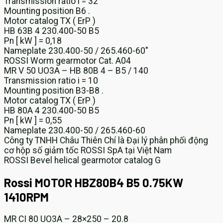
Transmission ratio i = 32
Mounting position B6 .
Motor catalog TX ( ErP )
HB 63B 4 230.400-50 B5
Pn [ kW ] = 0,18
Nameplate 230.400-50 / 265.460-60″
ROSSI Worm gearmotor Cat. A04
MR V 50 UO3A – HB 80B 4 – B5 / 140
Transmission ratio i = 10
Mounting position B3-B8 .
Motor catalog TX ( ErP )
HB 80A 4 230.400-50 B5
Pn [ kW ] = 0,55
Nameplate 230.400-50 / 265.460-60
Công ty TNHH Châu Thiên Chí là Đại lý phân phối động
cơ hộp số giảm tốc ROSSI SpA tại Việt Nam
ROSSI Bevel helical gearmotor catalog G
Rossi MOTOR HBZ80B4 B5 0.75KW
1410RPM
MR CI 80 UO3A – 28×250 – 20.8