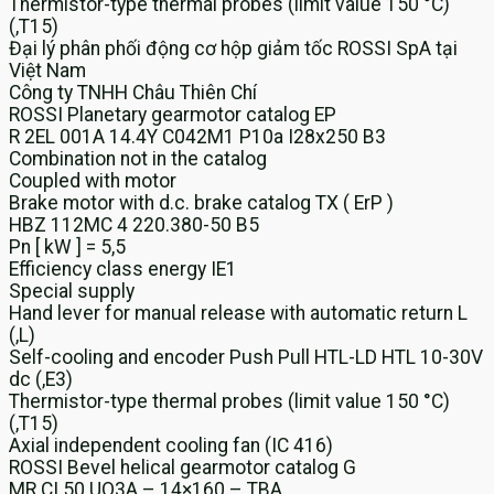
Thermistor-type thermal probes (limit value 150 °C)
(,T15)
Đại lý phân phối động cơ hộp giảm tốc ROSSI SpA tại
Việt Nam
Công ty TNHH Châu Thiên Chí
ROSSI Planetary gearmotor catalog EP
R 2EL 001A 14.4Y C042M1 P10a I28x250 B3
Combination not in the catalog
Coupled with motor
Brake motor with d.c. brake catalog TX ( ErP )
HBZ 112MC 4 220.380-50 B5
Pn [ kW ] = 5,5
Efficiency class energy IE1
Special supply
Hand lever for manual release with automatic return L
(,L)
Self-cooling and encoder Push Pull HTL-LD HTL 10-30V
dc (,E3)
Thermistor-type thermal probes (limit value 150 °C)
(,T15)
Axial independent cooling fan (IC 416)
ROSSI Bevel helical gearmotor catalog G
MR CI 50 UO3A – 14×160 – TBA