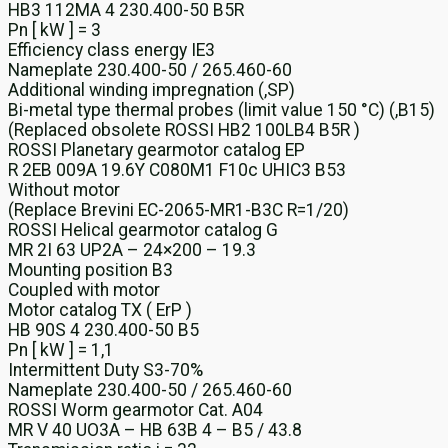
HB3 112MA 4 230.400-50 B5R
Pn [ kW ] = 3
Efficiency class energy IE3
Nameplate 230.400-50 / 265.460-60
Additional winding impregnation (,SP)
Bi-metal type thermal probes (limit value 150 °C) (,B15)
(Replaced obsolete ROSSI HB2 100LB4 B5R )
ROSSI Planetary gearmotor catalog EP
R 2EB 009A 19.6Y C080M1 F10c UHIC3 B53
Without motor
(Replace Brevini EC-2065-MR1-B3C R=1/20)
ROSSI Helical gearmotor catalog G
MR 2I 63 UP2A – 24×200 – 19.3
Mounting position B3
Coupled with motor
Motor catalog TX ( ErP )
HB 90S 4 230.400-50 B5
Pn [ kW ] = 1,1
Intermittent Duty S3-70%
Nameplate 230.400-50 / 265.460-60
ROSSI Worm gearmotor Cat. A04
MR V 40 UO3A – HB 63B 4 – B5 / 43.8