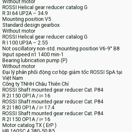
Without motor
ROSSI Helical gear reducer catalog G
R 3I 64 UP2A – 34.9
Mounting position V5
Standard design gearbox
Without motor
ROSSI Helical gear reducer catalog G
R I 100 UP3A – 2.55
Not oscillatory non-std. mounting position V6-9° B8
Input speed n1 1400 min-1
Bearing lubrication pump (P)
Without motor
Đại lý phân phối động cơ hộp giảm tốc ROSSI SpA tại
Việt Nam
Công ty TNHH Châu Thiên Chí
ROSSI Shaft mounted gear reducer Cat. P84
R 2I 150 OP1A / i= 16
ROSSI Shaft mounted gear reducer Cat. P84
R 2I 180 OP1A / i= 17.4
ROSSI Shaft mounted gear reducer Cat. P84
R 2I 150 OP1A / i= 16
Motor catalog TX ( ErP )
HB 160SC 4 380-50 B5