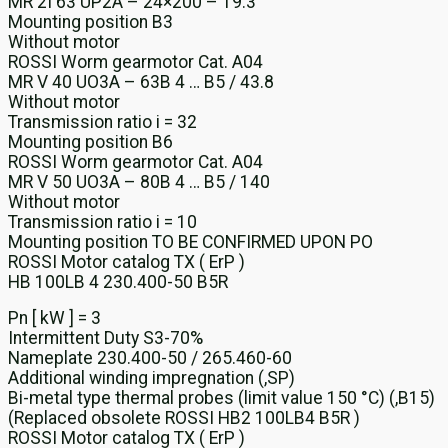
MR 2I 63 UP2A – 24×200 – 19.3
Mounting position B3
Without motor
ROSSI Worm gearmotor Cat. A04
MR V 40 UO3A – 63B 4 … B5 / 43.8
Without motor
Transmission ratio i = 32
Mounting position B6
ROSSI Worm gearmotor Cat. A04
MR V 50 UO3A – 80B 4 … B5 / 140
Without motor
Transmission ratio i = 10
Mounting position TO BE CONFIRMED UPON PO
ROSSI Motor catalog TX ( ErP )
HB 100LB 4 230.400-50 B5R
Pn [ kW ] = 3
Intermittent Duty S3-70%
Nameplate 230.400-50 / 265.460-60
Additional winding impregnation (,SP)
Bi-metal type thermal probes (limit value 150 °C) (,B15)
(Replaced obsolete ROSSI HB2 100LB4 B5R )
ROSSI Motor catalog TX ( ErP )