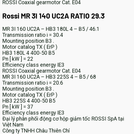
ROSSI Coaxial gearmotor Cat. E04
Rossi MR 3I 140 UC2A RATIO 29.3
MR 3I 160 UC2A – HB3 180L 4 – B5 / 46.1
Transmission ratio i = 30.4
Mounting position B3 .
Motor catalog TX ( ErP )
HB3 180L 4 400-50 B5
Pn [ kW ] = 22
Efficiency class energy IE3
ROSSI Coaxial gearmotor Cat. E04
MR 3I 160 UC2A – HB3 225S 4 – B5 / 68
Transmission ratio i = 20.6
Mounting position B3 .
Motor catalog TX ( ErP )
HB3 225S 4 400-50 B5
Pn [ kW ] = 37
Efficiency class energy IE3
Đại lý phân phối động cơ hộp giảm tốc ROSSI SpA tại
Việt Nam
Công ty TNHH Châu Thiên Chí