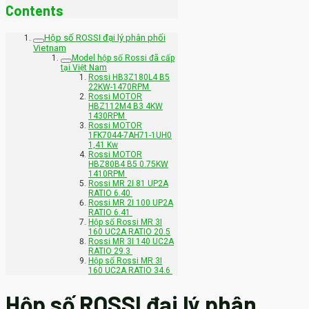
Contents
Hộp số ROSSI đại lý phân phối
Vietnam
Model hộp số Rossi đã cấp
tại Việt Nam
Rossi HB3Z180L4 B5
22KW-1470RPM
Rossi MOTOR
HBZ112M4 B3 4KW
1430RPM
Rossi MOTOR
1FK7044-7AH71-1UH0
1,41 Kw
Rossi MOTOR
HBZ80B4 B5 0.75KW
1410RPM
Rossi MR 2I 81 UP2A
RATIO 6.40
Rossi MR 2I 100 UP2A
RATIO 6.41
Hộp số Rossi MR 3I
160 UC2A RATIO 20.5
Rossi MR 3I 140 UC2A
RATIO 29.3
Hộp số Rossi MR 3I
160 UC2A RATIO 34.6
Hộp số ROSSI đại lý phân