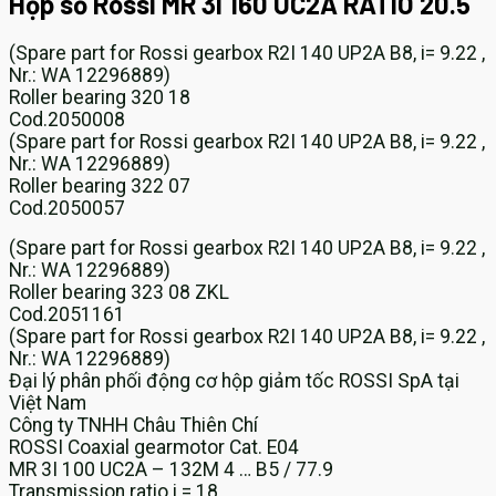
Hộp số Rossi MR 3I 160 UC2A RATIO 20.5
(Spare part for Rossi gearbox R2I 140 UP2A B8, i= 9.22 ,
Nr.: WA 12296889)
Roller bearing 320 18
Cod.2050008
(Spare part for Rossi gearbox R2I 140 UP2A B8, i= 9.22 ,
Nr.: WA 12296889)
Roller bearing 322 07
Cod.2050057
(Spare part for Rossi gearbox R2I 140 UP2A B8, i= 9.22 ,
Nr.: WA 12296889)
Roller bearing 323 08 ZKL
Cod.2051161
(Spare part for Rossi gearbox R2I 140 UP2A B8, i= 9.22 ,
Nr.: WA 12296889)
Đại lý phân phối động cơ hộp giảm tốc ROSSI SpA tại
Việt Nam
Công ty TNHH Châu Thiên Chí
ROSSI Coaxial gearmotor Cat. E04
MR 3I 100 UC2A – 132M 4 … B5 / 77.9
Transmission ratio i = 18