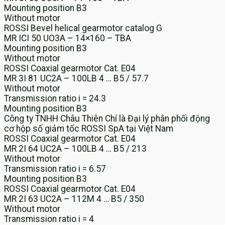
Mounting position B3
Without motor
ROSSI Bevel helical gearmotor catalog G
MR ICI 50 UO3A – 14×160 – TBA
Mounting position B3
Without motor
ROSSI Coaxial gearmotor Cat. E04
MR 3I 81 UC2A – 100LB 4 … B5 / 57.7
Without motor
Transmission ratio i = 24.3
Mounting position B3
Công ty TNHH Châu Thiên Chí là Đại lý phân phối động
cơ hộp số giảm tốc ROSSI SpA tại Việt Nam
ROSSI Coaxial gearmotor Cat. E04
MR 2I 64 UC2A – 100LB 4 … B5 / 213
Without motor
Transmission ratio i = 6.57
Mounting position B3
ROSSI Coaxial gearmotor Cat. E04
MR 2I 63 UC2A – 112M 4 … B5 / 350
Without motor
Transmission ratio i = 4