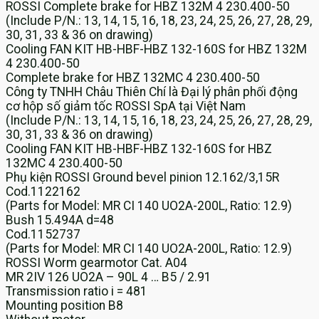
ROSSI Complete brake for HBZ 132M 4 230.400-50
(Include P/N.: 13, 14, 15, 16, 18, 23, 24, 25, 26, 27, 28, 29,
30, 31, 33 & 36 on drawing)
Cooling FAN KIT HB-HBF-HBZ 132-160S for HBZ 132M
4 230.400-50
Complete brake for HBZ 132MC 4 230.400-50
Công ty TNHH Châu Thiên Chí là Đại lý phân phối động
cơ hộp số giảm tốc ROSSI SpA tại Việt Nam
(Include P/N.: 13, 14, 15, 16, 18, 23, 24, 25, 26, 27, 28, 29,
30, 31, 33 & 36 on drawing)
Cooling FAN KIT HB-HBF-HBZ 132-160S for HBZ
132MC 4 230.400-50
Phụ kiện ROSSI Ground bevel pinion 12.162/3,15R
Cod.1122162
(Parts for Model: MR CI 140 UO2A-200L, Ratio: 12.9)
Bush 15.494A d=48
Cod.1152737
(Parts for Model: MR CI 140 UO2A-200L, Ratio: 12.9)
ROSSI Worm gearmotor Cat. A04
MR 2IV 126 UO2A – 90L 4 … B5 / 2.91
Transmission ratio i = 481
Mounting position B8