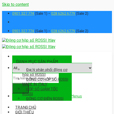
Skip to content
0901 327 774
(Sale 1) –
028 6262 6779
(Sale 2)
0901 327 774
(Sale 1) –
028 6262 6779
(Sale 2)
DANH MỤC SẢN PHẨM
Đại lý phân phối động cơ
hộp số ROSSI
ĐỘNG CƠ HỘP SỐ ROSSI
MADE IN ITALY
HỘP SỐ GIẢM TỐC
ROSSI
Assign a menu in Theme Options > Menus
ĐỘNG CƠ ĐIỆN ROSSI
TRANG CHỦ
GIỚI THIỆU