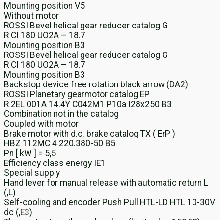
Mounting position V5
Without motor
ROSSI Bevel helical gear reducer catalog G
R CI 180 UO2A – 18.7
Mounting position B3
ROSSI Bevel helical gear reducer catalog G
R CI 180 UO2A – 18.7
Mounting position B3
Backstop device free rotation black arrow (DA2)
ROSSI Planetary gearmotor catalog EP
R 2EL 001A 14.4Y C042M1 P10a I28x250 B3
Combination not in the catalog
Coupled with motor
Brake motor with d.c. brake catalog TX ( ErP )
HBZ 112MC 4 220.380-50 B5
Pn [ kW ] = 5,5
Efficiency class energy IE1
Special supply
Hand lever for manual release with automatic return L
(,L)
Self-cooling and encoder Push Pull HTL-LD HTL 10-30V
dc (,E3)