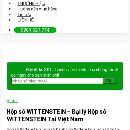
THƯƠNG HIỆU
Hướng dẫn mua hàng
Tin tức
LIÊN HỆ
0901 327 774
Hãy để lại
SĐT, chuyên viên tư vấn
của chúng tôi sẽ
gọi ngay cho bạn
miễn phí!
Home
Hộp số WITTENSTEIN – Đại lý Hộp số
WITTENSTEIN Tại Việt Nam
Hộp số Wittenstein, Hộp số hành tinh Wittenstein, Hộp số xoắn