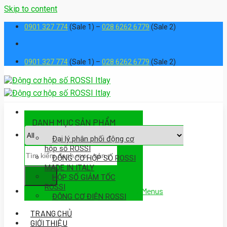
Skip to content
0901 327 774
(Sale 1) –
028 6262 6779
(Sale 2)
0901 327 774
(Sale 1) –
028 6262 6779
(Sale 2)
DANH MỤC SẢN PHẨM
Đại lý phân phối động cơ
hộp số ROSSI
ĐỘNG CƠ HỘP SỐ ROSSI
MADE IN ITALY
HỘP SỐ GIẢM TỐC
ROSSI
Assign a menu in Theme Options > Menus
ĐỘNG CƠ ĐIỆN ROSSI
TRANG CHỦ
GIỚI THIỆU