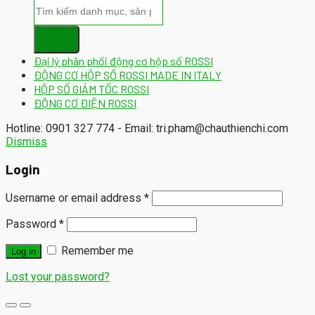
Đại lý phân phối động cơ hộp số ROSSI
ĐỘNG CƠ HỘP SỐ ROSSI MADE IN ITALY
HỘP SỐ GIẢM TỐC ROSSI
ĐỘNG CƠ ĐIỆN ROSSI
Hotline: 0901 327 774 - Email: tri.pham@chauthienchi.com
Dismiss
Login
Username or email address
*
Password
*
Remember me
Log in
Lost your password?