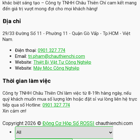
khác biệt sáng tạo – Công ty TNHH Châu Thiên Chí cam kết mang
đến giá trị vượt mong đợi cho mọi khách hàng!
Địa chỉ
29/33 Đường Số 11 - Phường 11 - Quận Gò Vấp - Tp.HCM - Việt
Nam.
Điện thoại:
0901 327 774
Email:
tri.pham@chauthienchi.com
Website:
Thiệt Bị Vật Tư Công Nghiệp
:
Website
Máy Móc Công Nghiệp
Thời gian làm việc
Công ty TNHH Châu Thiên Chí làm việc từ 8-19h hàng ngày, nếu
quý khách muốn mua số lượng lớn hoặc đặt sỉ vui lòng liên hệ trực
tiếp qua số Hotline:
0901 327 774
Xin cảm ơn!
Copyright 2026 ©
Động Cơ Hộp Số ROSSI
chauthienchi.com