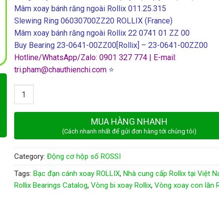
Mâm xoay bánh răng ngoài Rollix 011.25.315
Slewing Ring 06030700ZZ20 ROLLIX (France)
Mâm xoay bánh răng ngoài Rollix 22 0741 01 ZZ 00
Buy Bearing 23-0641-00ZZ00[Rollix] – 23-0641-00ZZ00
Hotline/WhatsApp/Zalo: 0901 327 774 | E-mail:
tri.pham@chauthienchi.com
⭐
Quantity
MUA HÀNG NHANH
(Cách nhanh nhất để gửi đơn hàng tới chúng tôi)
Category:
Động cơ hộp số ROSSI
Tags:
Bạc đạn cánh xoay ROLLIX
,
Nhà cung cấp Rollix tại Việt 
Rollix Bearings Catalog
,
Vòng bi xoay Rollix
,
Vòng xoay con lăn R