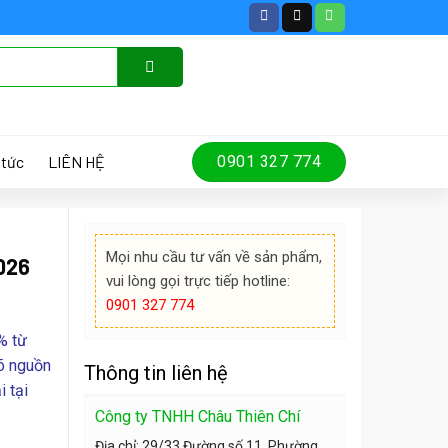
 tức
LIÊN HỆ
0901 327 774
Mọi nhu cầu tư vấn về sản phẩm,
2026
vui lòng gọi trực tiếp hotline:
0901 327 774
% từ
õ nguồn
Thông tin liên hệ
i tại
Công ty TNHH Châu Thiên Chí
Địa chỉ: 29/33 Đường số 11, Phường