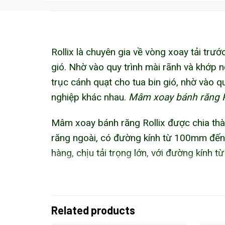
Rollix là chuyên gia về vòng xoay tải trướ
gió. Nhờ vào quy trình mài rãnh và khớp nố
trục cánh quạt cho tua bin gió, nhờ vào 
nghiệp khác nhau.
Mâm xoay bánh răng Ro
Mâm xoay bánh răng Rollix được chia thàn
răng ngoài, có đường kính từ 100mm đến 
hàng, chịu tải trọng lớn, với đường kín
Model Mâm xoay Rollix có sẵn tạ
Slewing Ring 06047522ZZ20
Related products