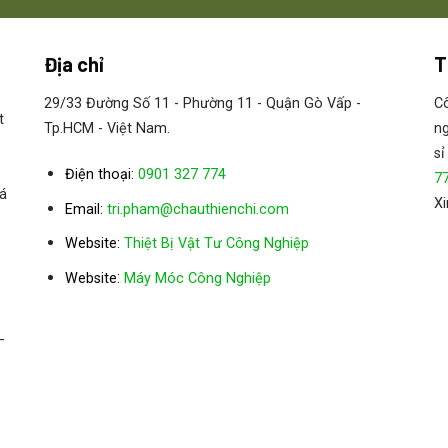
Địa chỉ
T
29/33 Đường Số 11 - Phường 11 - Quận Gò Vấp -
Cô
o: 0901 327 774 | E-mail: tri.pham@chauthienchi.com
t
Tp.HCM - Việt Nam.
ng
sỉ
Điện thoại:
0901 327 774
7
á
Xi
Email:
tri.pham@chauthienchi.com
Website:
Thiệt Bị Vật Tư Công Nghiệp
oay cánh quay ROLLIX Slewing rings Vietnam Distrib
:
Website
Máy Móc Công Nghiệp
–
ính hãng giá tốt 07-0673-00 ZZ 10
901 327 774 ⭐ E-mail: tri.pham@chauthienchi.com ⭐