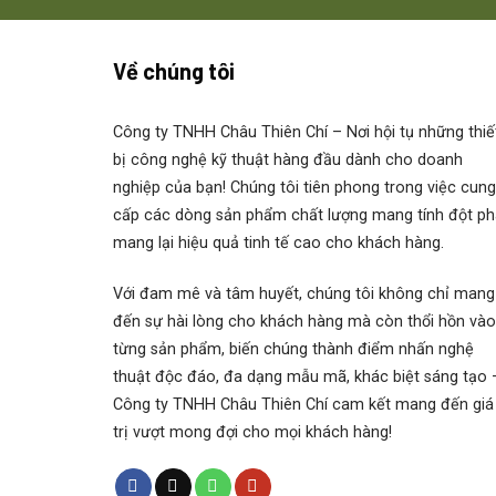
Catalogue Rollix 01-0880-00
Về chúng tôi
roller slewing rings Rollix 01-0947-00
01-1050-00 Rollix Hotline/WhatsApp/Zal
Công ty TNHH Châu Thiên Chí
– Nơi hội tụ những thiế
bị công nghệ kỹ thuật hàng đầu dành cho doanh
Rollix 01-1180-00
nghiệp của bạn! Chúng tôi tiên phong trong việc cung
cấp các dòng sản phẩm chất lượng mang tính đột ph
01-1410-00 Rollix
mang lại hiệu quả tinh tế cao cho khách hàng.
Với đam mê và tâm huyết, chúng tôi không chỉ mang
Rollix 01-1712-00 Bạc đạn vòng bi mâm x
đến sự hài lòng cho khách hàng mà còn thổi hồn vào
từng sản phẩm, biến chúng thành điểm nhấn nghệ
Rollix Crossed Rollers Internal Gear
thuật độc đáo, đa dạng mẫu mã, khác biệt sáng tạo 
Vòng bi mâm xoay Rollix slewing ring ch
Công ty TNHH Châu Thiên Chí cam kết mang đến giá
07-0770-00
trị vượt mong đợi cho mọi khách hàng!
07-0849-00 ⭐ Hotline/WhatsApp/Zalo: 0
07-0885-01