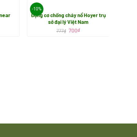
-10%
-10%
inear
Động cơ chống cháy nổ Hoyer trụ
sở đại lý Việt Nam
700
₫
777
₫
Mo
ele