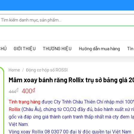
 MENU IN THEME OPTIONS > MENUS
CHỦ
GIỚI THIỆU
THƯƠNG HIỆU
Hướng dẫn mua hàng
Tin
Home
/
Động cơ hộp số ROSSI
Mâm xoay bánh răng Rollix trụ sở bảng giá 
₫
₫
400
444
Tình trạng hàng
được Cty Tnhh Châu Thiên Chí nhập mới 100
Rollix
(Châu Âu), chứng từ CO,CQ đầy đủ, bảo hành xuất xứ r
gốc và đáp ứng giá thành cạnh tranh thấp nhất mà cty đem lạ
Việt Nam.
Vòng xoay Rollix 08 0307 00 đại lý độc quyền tại Việt Nam