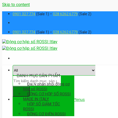
Skip to content
0901 327 774
(Sale 1) –
028 6262 6779
(Sale 2)
0901 327 774
(Sale 1) –
028 6262 6779
(Sale 2)
DANH MỤC SẢN PHẨM
Đại lý phân phối động cơ
hộp số ROSSI
ĐỘNG CƠ HỘP SỐ ROSSI
MADE IN ITALY
Assign a menu in Theme Options > Menus
HỘP SỐ GIẢM TỐC
ROSSI
ĐỘNG CƠ ĐIỆN ROSSI