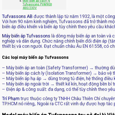
Máy biến áp cách ly
Tufvassons PVM900
400/230V
Tufvassons AB
được thành lập từ năm 1932, là một công 
Với hơn 90 năm kinh nghiệm, Tufvassons đã trở thành một 
biến áp điều khiển và biến áp tùy chỉnh theo yêu cầu khá
Máy biến áp Tufvassons
là dòng máy biến áp an toàn và c
nghiệp và dân dụng. Chức năng chính biến đổi điện áp (t
thiết bị và con người. Đạt chuẩn châu Âu EN 61558, có ch
Các loại máy biến áp Tufvassons
– Máy biến áp an toàn (Safety Transformer) → thường dùn
– Máy biến áp cách ly (Isolation Transformer) → bảo vệ th
– Máy biến áp hạ áp → dùng trong tủ điện, hệ thống điều k
– Máy biến áp ngoài trời → thiết kế kín, hoạt động bền bỉ 
– Điện áp & công suất: đa dạng, có thể tùy chỉnh theo yê
Trí Phạm
trực thuộc công ty TNHH Châu Thiên Chí chuyê
TP.HCM nó riêng,. Ngoài ra CTC rất vinh dự được hợp tác ph
Model máy biến áp Tufvassons trụ sở đại lý Vi