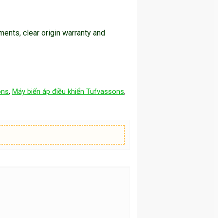
ments, clear origin warranty and
ons
,
Máy biến áp điều khiển Tufvassons
,