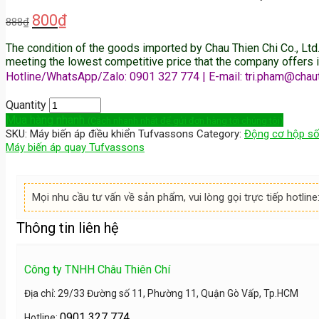
800
₫
888
₫
The condition of the goods imported by Chau Thien Chi Co., Lt
meeting the lowest competitive price that the company offers 
Hotline/WhatsApp/Zalo: 0901 327 774 | E-mail: tri.pham@chau
Quantity
Mua hàng nhanh
(Cách nhanh nhất để gửi đơn hàng tới chúng tôi)
SKU:
Máy biến áp điều khiển Tufvassons
Category:
Động cơ hộp s
Máy biến áp quay Tufvassons
Mọi nhu cầu tư vấn về sản phẩm, vui lòng gọi trực tiếp hotline
Thông tin liên hệ
Công ty TNHH Châu Thiên Chí
Địa chỉ: 29/33 Đường số 11, Phường 11, Quận Gò Vấp, Tp.HCM
0901 327 774
Hotline: