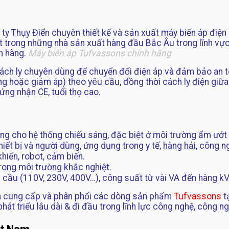
ty Thụy Điển chuyên thiết kế và sản xuất máy biến áp điện 
trong những nhà sản xuất hàng đầu Bắc Âu trong lĩnh vực m
ch hàng.
Máy biến áp Tufvassons chính hãng
ách ly chuyên dùng để chuyển đổi điện áp và đảm bảo an t
ăng hoặc giảm áp) theo yêu cầu, đồng thời cách ly điện gi
ứng nhận CE, tuổi thọ cao.
g cho hệ thống chiếu sáng, đặc biệt ở môi trường ẩm ướt 
iết bị và người dùng, ứng dụng trong y tế, hàng hải, công n
hiển, robot, cảm biến.
trong môi trường khắc nghiệt.
u cầu (110V, 230V, 400V…), công suất từ vài VA đến hàng kV
n cung cấp và phân phối các dòng sản phẩm
Tufvassons
t
át triểu lâu dài & đi đầu trong lĩnh lực công nghệ, công ng
ệt Nam