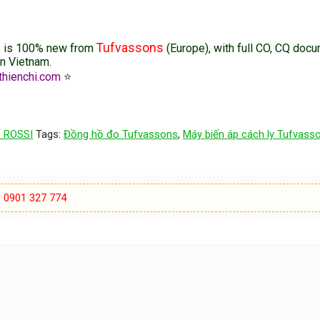
Tufvassons
d. is 100% new from
(Europe), with full CO, CQ docu
in Vietnam.
thienchi.com
⭐
ố ROSSI
Tags:
Đồng hồ đo Tufvassons
,
Máy biến áp cách ly Tufvass
:
0901 327 774