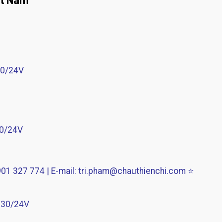
30/24V
30/24V
1 327 774 | E-mail: tri.pham@chauthienchi.com ⭐
 230/24V