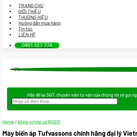
TRANG CHỦ
GIỚI THIỆU
THƯƠNG HIỆU
Hướng dẫn mua hàng
Tin tức
LIÊN HỆ
0901 327 774
-10%
Hãy để lại
SĐT, chuyên viên tư vấn
của chúng tôi sẽ gọi n
Home
/
Động cơ hộp số ROSSI
Máy biến áp Tufvassons chính hãng đại lý Vie