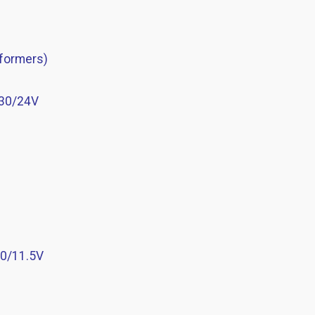
sformers)
230/24V
30/11.5V