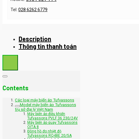
Tel:
028 6262 6779
Description
Thông tin thanh toán
Contents
Các loại máy biến áp Tufvassons
Model máy biến áp Tufvassons
trụ sở đại lý Việt Nam
Máy biến áp điều khiển
Tufvassons PVLF 36 230/24V
Máy biến áp quay Tufvassons
OITA 8
Đồng hồ đo nhiệt độ
Tufvassons RQ48E 20/5A