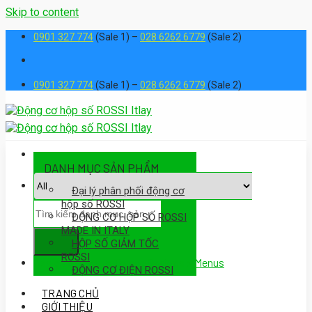
Skip to content
0901 327 774
(Sale 1) –
028 6262 6779
(Sale 2)
0901 327 774
(Sale 1) –
028 6262 6779
(Sale 2)
DANH MỤC SẢN PHẨM
Đại lý phân phối động cơ
hộp số ROSSI
ĐỘNG CƠ HỘP SỐ ROSSI
MADE IN ITALY
HỘP SỐ GIẢM TỐC
ROSSI
Assign a menu in Theme Options > Menus
ĐỘNG CƠ ĐIỆN ROSSI
TRANG CHỦ
GIỚI THIỆU