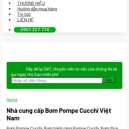
THƯƠNG HIỆU
Hướng dẫn mua hàng
Tin tức
LIÊN HỆ
0901 327 774
Hãy để lại
SĐT, chuyên viên tư vấn
của chúng tôi sẽ
gọi ngay cho bạn
miễn phí!
Home
Nhà cung cấp Bơm Pompe Cucchi Việt
Nam
Bơm Pompe Cucchi, Bơm bánh răng Pompe Cucchi, Bơm thủy