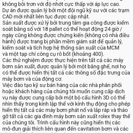
không bôi trơn với độ nhớt cực thấp với áp lực cao.
Dự án được quản lý bởi một đội ngũ kỹ sư với các trạm
CAD mới nhất liên tục được cập nhật.
Sản xuất được xử lý bởi trung tâm gia công được kiểm
soát bằng số với 18 pallet có thể hoạt động 24 giờ /
ngày cũng không được chứng kiến ​​(không có nhà điều
hành) được trang bị phần mềm giám sát để quản lý,
kiểm soát và tích hợp hệ thống sản xuất của MCM
và một tạp chí công cụ rô bốt (khoảng 400).
Các thử nghiệm được thực hiện trên tất cả các máy
bơm sản xuất, được quản lý bởi một băng ghế, nơi họ
có thể được hiển thị tất cả các thông số đặc trưng của
máy bơm và của động cơ.
Việc đào tạo kỹ sư bán hàng của các nhà phân phối
hoặc khách hàng của chúng tôi muốn cung cấp dịch
vụ này được cung cấp bởi một bộ cấu hình 3D có thể
nhìn thấy trong kính lập thể với kính thụ động cho phép
hiển thị tất cả các máy bơm phát nổ và lắp ráp và tháo
gỡ tất cả các gia đình máy bơm sản xuất rolex thay thế
của chúng tôi. Trình cấu hình này cũng hiển thị các
mô-đun giải thích liên quan đến cavitation bơm và các