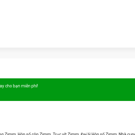
gay cho bạn
miễn phí!
g Zimm, Hộp số côn Zimm, Trục vít Zimm, Đại lý Hộp số Zimm, Nhà cun