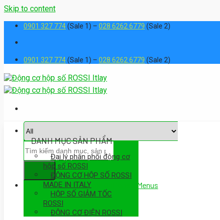
Skip to content
0901 327 774
(Sale 1) –
028 6262 6779
(Sale 2)
0901 327 774
(Sale 1) –
028 6262 6779
(Sale 2)
DANH MỤC SẢN PHẨM
Đại lý phân phối động cơ
hộp số ROSSI
ĐỘNG CƠ HỘP SỐ ROSSI
MADE IN ITALY
Assign a menu in Theme Options > Menus
HỘP SỐ GIẢM TỐC
ROSSI
ĐỘNG CƠ ĐIỆN ROSSI