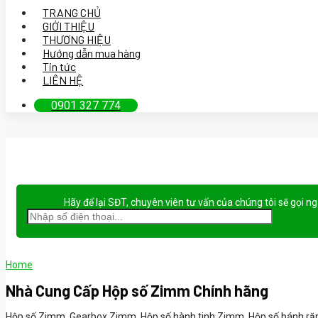
TRANG CHỦ
GIỚI THIỆU
THƯƠNG HIỆU
Hướng dẫn mua hàng
Tin tức
LIÊN HỆ
0901 327 774
Hãy để lại
SĐT, chuyên viên tư vấn
của chúng tôi sẽ gọi n
Home
Nhà Cung Cấp Hộp số Zimm Chính hãng
Hộp số Zimm, Gearbox Zimm, Hộp số hành tinh Zimm, Hộp số bánh răn