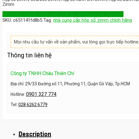
Zimm
Mua hàng nhanh
(Cách nhanh nhất để gửi đơn hàng tới chúng tôi)
SKU:
c651141fd8b5
Tag:
nhà cung cấp hộp số zimm chính hãng
Mọi nhu cầu tư vấn về sản phẩm, vui lòng gọi trực tiếp hotline
Thông tin liên hệ
Công ty TNHH Châu Thiên Chí
Địa chỉ: 29/33 Đường số 11, Phường 11, Quận Gò Vấp, Tp.HCM
0901 327 774
Hotline:
Tel:
028 6262 6779
Description