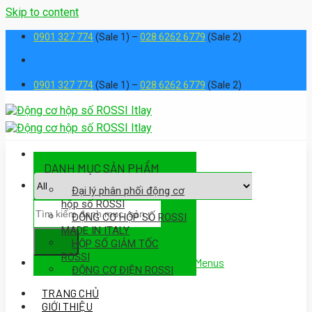
Skip to content
0901 327 774
(Sale 1) –
028 6262 6779
(Sale 2)
0901 327 774
(Sale 1) –
028 6262 6779
(Sale 2)
DANH MỤC SẢN PHẨM
Đại lý phân phối động cơ
hộp số ROSSI
ĐỘNG CƠ HỘP SỐ ROSSI
MADE IN ITALY
HỘP SỐ GIẢM TỐC
ROSSI
Assign a menu in Theme Options > Menus
ĐỘNG CƠ ĐIỆN ROSSI
TRANG CHỦ
GIỚI THIỆU