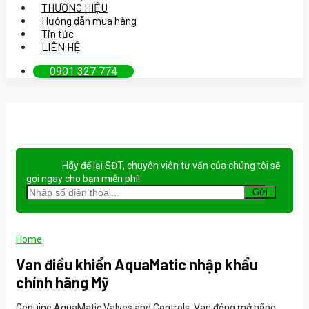
THƯƠNG HIỆU
Hướng dẫn mua hàng
Tin tức
LIÊN HỆ
0901 327 774
Hãy để lại
SĐT, chuyên viên tư vấn
của chúng tôi sẽ
gọi ngay cho bạn
miễn phí!
Home
Van điều khiển AquaMatic nhập khẩu
chính hãng Mỹ
Genuine AquaMatic Valves and Controls, Van đóng mở hãng