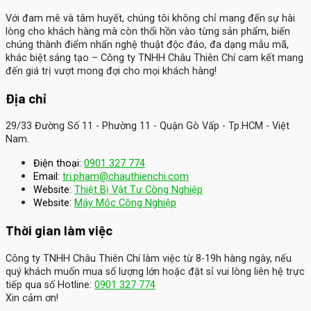
Với đam mê và tâm huyết, chúng tôi không chỉ mang đến sự hài
lòng cho khách hàng mà còn thổi hồn vào từng sản phẩm, biến
chúng thành điểm nhấn nghệ thuật độc đáo, đa dạng mẫu mã,
khác biệt sáng tạo – Công ty TNHH Châu Thiên Chí cam kết mang
đến giá trị vượt mong đợi cho mọi khách hàng!
Địa chỉ
29/33 Đường Số 11 - Phường 11 - Quận Gò Vấp - Tp.HCM - Việt
Nam.
Điện thoại:
0901 327 774
Email:
tri.pham@chauthienchi.com
Website:
Thiệt Bị Vật Tư Công Nghiệp
:
Website
Máy Móc Công Nghiệp
Thời gian làm việc
Công ty TNHH Châu Thiên Chí làm việc từ 8-19h hàng ngày, nếu
quý khách muốn mua số lượng lớn hoặc đặt sỉ vui lòng liên hệ trực
tiếp qua số Hotline:
0901 327 774
Xin cảm ơn!