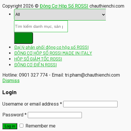
Copyright 2026 ©
Động Cơ Hộp Số ROSSI
chauthienchi.com
Đại lý phân phối động cơ hộp số ROSSI
ĐỘNG CƠ HỘP SỐ ROSSI MADE IN ITALY
HỘP SỐ GIẢM TỐC ROSSI
ĐỘNG CƠ ĐIỆN ROSSI
Hotline: 0901 327 774 - Email: tri.pham@chauthienchi.com
Dismiss
Login
Username or email address
*
Password
*
Remember me
Log in