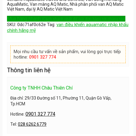
AquaMatic, Van màng AQ Matic, Nhà phân phối van AQ Matic
Việt Nam, đại lý AQ Matic Việt Nam
Mua hàng nhanh
(Cách nhanh nhất để gửi đơn hàng tới chúng tôi)
SKU:
0dc71af0c62e
Tag:
van điều khiển aquamatic nhập khẩu
chính hãng mỹ
Mọi nhu cầu tư vấn về sản phẩm, vui lòng gọi trực tiếp
hotline:
0901 327 774
Thông tin liên hệ
Công ty TNHH Châu Thiên Chí
Địa chỉ: 29/33 Đường số 11, Phường 11, Quận Gò Vấp,
Tp.HCM
0901 327 774
Hotline:
Tel:
028 6262 6779