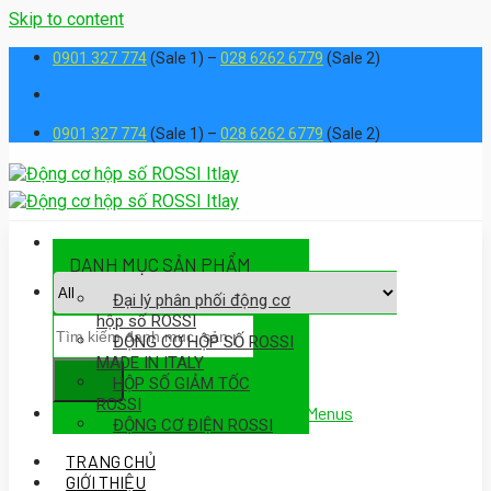
Skip to content
0901 327 774
(Sale 1) –
028 6262 6779
(Sale 2)
0901 327 774
(Sale 1) –
028 6262 6779
(Sale 2)
DANH MỤC SẢN PHẨM
Đại lý phân phối động cơ
hộp số ROSSI
ĐỘNG CƠ HỘP SỐ ROSSI
MADE IN ITALY
HỘP SỐ GIẢM TỐC
ROSSI
Assign a menu in Theme Options > Menus
ĐỘNG CƠ ĐIỆN ROSSI
TRANG CHỦ
GIỚI THIỆU