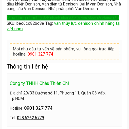
điều khiển Denison, Van điện từ Denison, Đại lý van Denison, Nhà
cung cấp Van Denison, Nhà phân phối Van Denison
Mua hàng nhanh
(Cách nhanh nhất để gửi đơn hàng tới chúng tôi)
SKU:
bec6cc82bc8e
Tag:
van thủy lực denison chính hãng tại
việt nam
Mọi nhu cầu tư vấn về sản phẩm, vui lòng gọi trực tiếp
hotline:
0901 327 774
Thông tin liên hệ
Công ty TNHH Châu Thiên Chí
Địa chỉ: 29/33 Đường số 11, Phường 11, Quận Gò Vấp,
Tp.HCM
0901 327 774
Hotline:
Tel:
028 6262 6779