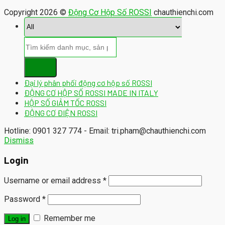
Copyright 2026 ©
Động Cơ Hộp Số ROSSI
chauthienchi.com
Đại lý phân phối động cơ hộp số ROSSI
ĐỘNG CƠ HỘP SỐ ROSSI MADE IN ITALY
HỘP SỐ GIẢM TỐC ROSSI
ĐỘNG CƠ ĐIỆN ROSSI
Hotline: 0901 327 774 - Email: tri.pham@chauthienchi.com
Dismiss
Login
Username or email address
*
Password
*
Remember me
Log in