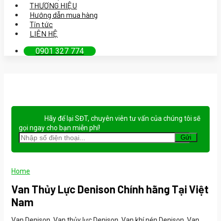
THƯƠNG HIỆU
Hướng dẫn mua hàng
Tin tức
LIÊN HỆ
0901 327 774
Hãy để lại
SĐT, chuyên viên tư vấn
của chúng tôi sẽ
gọi ngay cho bạn
miễn phí!
Home
Van Thủy Lực Denison Chính hãng Tại Việt
Nam
Van Denison, Van thủy lực Denison, Van khí nén Denison, Van