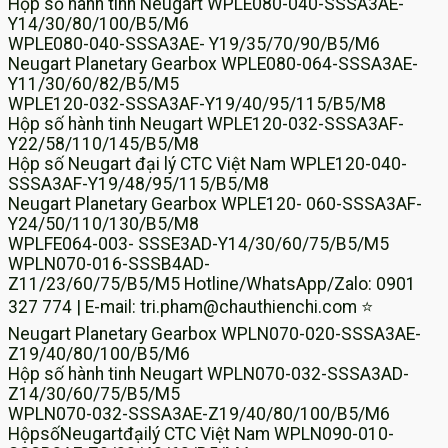
Hộp số hành tinh Neugart WPLE080-040-SSSA3AE-
Y14/30/80/100/B5/M6
WPLE080-040-SSSA3AE- Y19/35/70/90/B5/M6
Neugart Planetary Gearbox WPLE080-064-SSSA3AE-
Y11/30/60/82/B5/M5
WPLE120-032-SSSA3AF-Y19/40/95/115/B5/M8
Hộp số hành tinh Neugart WPLE120-032-SSSA3AF-
Y22/58/110/145/B5/M8
Hộp số Neugart đại lý CTC Việt Nam WPLE120-040-
SSSA3AF-Y19/48/95/115/B5/M8
Neugart Planetary Gearbox WPLE120- 060-SSSA3AF-
Y24/50/110/130/B5/M8
WPLFE064-003- SSSE3AD-Y14/30/60/75/B5/M5
WPLN070-016-SSSB4AD-
Z11/23/60/75/B5/M5 Hotline/WhatsApp/Zalo: 0901
327 774 | E-mail: tri.pham@chauthienchi.com ⭐
Neugart Planetary Gearbox WPLN070-020-SSSA3AE-
Z19/40/80/100/B5/M6
Hộp số hành tinh Neugart WPLN070-032-SSSA3AD-
Z14/30/60/75/B5/M5
WPLN070-032-SSSA3AE-Z19/40/80/100/B5/M6
HộpsốNeugartđạilý CTC Việt Nam WPLN090-010-