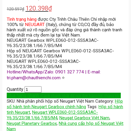
120.398
₫
120.597
₫
Tình trạng hàng
được Cty Tnhh Châu Thiên Chí nhập mới
100% từ
NEUGART
(Italy), chứng từ CO,CQ đầy đủ, bảo
hành xuất xứ rõ nguồn gốc và đáp ứng giá thành cạnh tranh
thấp nhất mà cty đem lại tại Việt Nam.
NEUGART Gearbox WPLE060-012-SSSA3AC-
Y6.35/23/38.1/66.7/B5/M4
Hộp số NEUGART Gearbox WPLE060-012-SSSA3AC-
Y6.35/23/38.1/66.7/B5/M4
NEUGART WPLE060-012-SSSA3AC-
Y6.35/23/38.1/66.7/B5/M4
Hotline/WhatsApp/Zalo: 0901 327 774 | E-mail:
tri.pham@chauthienchi.com
⭐
Quantity
Mua hàng nhanh
(Cách nhanh nhất để gửi đơn hàng tới chúng tôi)
SKU:
Nhà phân phối hộp số Neugart Việt Nam
Category:
Hộp
số hành tinh Neugart Gearbox chính hãng
Tags:
Hộp số hành
tinh Neugart
,
Neugart WPLE060-012-SSSA3AC-
Y6.35/23/38.1/66.7/B5/M4
,
Neugat Gearbox Việt Nam
,
Neugat Planetary Gearbox
,
Nhà cung cấp hộp số Neugat Việt
Nam