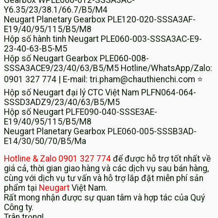
Y6.35/23/38.1/66.7/B5/M4
Neugart Planetary Gearbox PLE120-020-SSSA3AF-
E19/40/95/115/B5/M8
Hộp số hành tinh Neugart PLE060-003-SSSA3AC-E9-
23-40-63-B5-M5
Hộp số Neugart Gearbox PLE060-008-
SSSA3ACE9/23/40/63/B5/M5 Hotline/WhatsApp/Zalo:
0901 327 774 | E-mail: tri.pham@chauthienchi.com ⭐
Hộp số Neugart đại lý CTC Việt Nam PLFN064-064-
SSSD3ADZ9/23/40/63/B5/M5
Hộp số Neugart PLFE090-040-SSSE3AE-
E19/40/95/115/B5/M8
Neugart Planetary Gearbox PLE060-005-SSSB3AD-
E14/30/50/70/B5/Ma
Hotline & Zalo 0901 327 774
để được hỗ trợ tốt nhất về
giá cả, thời gian giao hàng và các dịch vụ sau bán hàng,
cùng với dịch vụ tư vấn và hỗ trợ lắp đặt miễn phí sản
phẩm tại
Neugart
Việt Nam.
Rất mong nhận được sự quan tâm và hợp tác của Quý
Công ty.
Trân trọng!