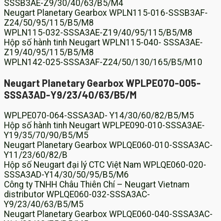
SSSB3AE-Z9/30/40/63/B5/M4
Neugart Planetary Gearbox WPLN115-016-SSSB3AF-
Z24/50/95/115/B5/M8
WPLN115-032-SSSA3AE-Z19/40/95/115/B5/M8
Hộp số hành tinh Neugart WPLN115-040- SSSA3AE-
Z19/40/95/115/B5/M8
WPLN142-025-SSSA3AF-Z24/50/130/165/B5/M10
Neugart Planetary Gearbox WPLPE070-005-
SSSA3AD-Y9/23/40/63/B5/M
WPLPE070-064-SSSA3AD- Y14/30/60/82/B5/M5
Hộp số hành tinh Neugart WPLPE090-010-SSSA3AE-
Y19/35/70/90/B5/M5
Neugart Planetary Gearbox WPLQE060-010-SSSA3AC-
Y11/23/60/82/B
Hộp số Neugart đại lý CTC Việt Nam WPLQE060-020-
SSSA3AD-Y14/30/50/95/B5/M6
Công ty TNHH Châu Thiên Chí – Neugart Vietnam
distributor WPLQE060-032-SSSA3AC-
Y9/23/40/63/B5/M5
Neugart Planetary Gearbox WPLQE060-040-SSSA3AC-