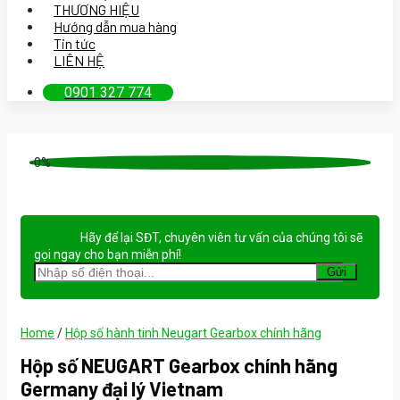
THƯƠNG HIỆU
Hướng dẫn mua hàng
Tin tức
LIÊN HỆ
0901 327 774
-0%
Hãy để lại
SĐT, chuyên viên tư vấn
của chúng tôi sẽ
gọi ngay cho bạn
miễn phí!
Home
/
Hộp số hành tinh Neugart Gearbox chính hãng
Hộp số NEUGART Gearbox chính hãng
Germany đại lý Vietnam