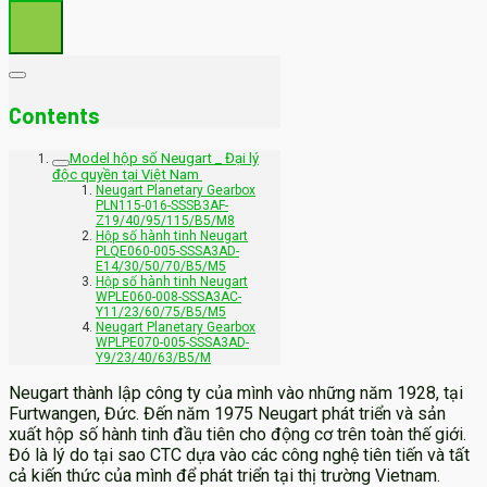
Contents
Model hộp số Neugart _ Đại lý
độc quyền tại Việt Nam
Neugart Planetary Gearbox
PLN115-016-SSSB3AF-
Z19/40/95/115/B5/M8
Hộp số hành tinh Neugart
PLQE060-005-SSSA3AD-
E14/30/50/70/B5/M5
Hộp số hành tinh Neugart
WPLE060-008-SSSA3AC-
Y11/23/60/75/B5/M5
Neugart Planetary Gearbox
WPLPE070-005-SSSA3AD-
Y9/23/40/63/B5/M
Neugart thành lập công ty của mình vào những năm 1928, tại
Furtwangen, Đức. Đến năm 1975 Neugart phát triển và sản
xuất hộp số hành tinh đầu tiên cho động cơ trên toàn thế giới.
Đó là lý do tại sao CTC dựa vào các công nghệ tiên tiến và tất
cả kiến thức của mình để phát triển tại thị trường Vietnam.