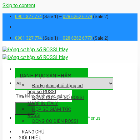
Skip to content
0901 327 774
(Sale 1) –
028 6262 6779
(Sale 2)
0901 327 774
(Sale 1) –
028 6262 6779
(Sale 2)
DANH MỤC SẢN PHẨM
Đại lý phân phối động cơ
hộp số ROSSI
ĐỘNG CƠ HỘP SỐ ROSSI
MADE IN ITALY
HỘP SỐ GIẢM TỐC
ROSSI
Assign a menu in Theme Options > Menus
ĐỘNG CƠ ĐIỆN ROSSI
TRANG CHỦ
GIỚI THIỆU