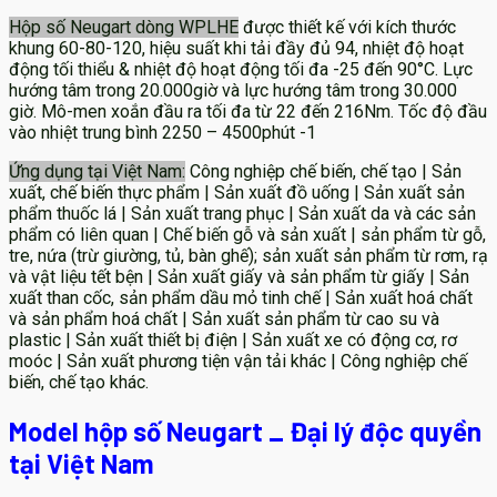
Hộp số Neugart dòng WPLHE
được thiết kế với kích thước
khung 60-80-120, hiệu suất khi tải đầy đủ 94, nhiệt độ hoạt
động tối thiểu & nhiệt độ hoạt động tối đa -25 đến 90°C. Lực
hướng tâm trong 20.000giờ và lực hướng tâm trong 30.000
giờ. Mô-men xoắn đầu ra tối đa từ 22 đến 216Nm. Tốc độ đầu
vào nhiệt trung bình 2250 – 4500phút -1
Ứng dụng tại Việt Nam:
Công nghiệp chế biến, chế tạo | Sản
xuất, chế biến thực phẩm | Sản xuất đồ uống | Sản xuất sản
phẩm thuốc lá | Sản xuất trang phục | Sản xuất da và các sản
phẩm có liên quan | Chế biến gỗ và sản xuất | sản phẩm từ gỗ,
tre, nứa (trừ giường, tủ, bàn ghế); sản xuất sản phẩm từ rơm, rạ
và vật liệu tết bện | Sản xuất giấy và sản phẩm từ giấy | Sản
xuất than cốc, sản phẩm dầu mỏ tinh chế | Sản xuất hoá chất
và sản phẩm hoá chất | Sản xuất sản phẩm từ cao su và
plastic | Sản xuất thiết bị điện | Sản xuất xe có động cơ, rơ
moóc | Sản xuất phương tiện vận tải khác | Công nghiệp chế
biến, chế tạo khác.
Model hộp số Neugart _ Đại lý độc quyền
tại Việt Nam