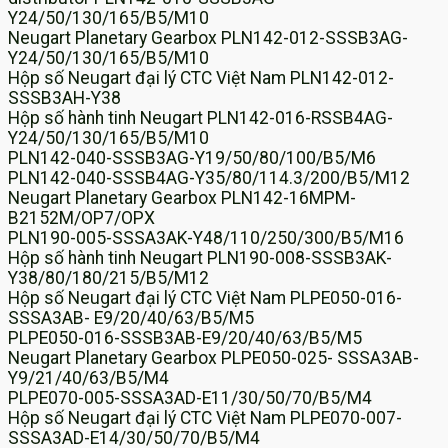
Y24/50/130/165/B5/M10
Neugart Planetary Gearbox PLN142-012-SSSB3AG-
Y24/50/130/165/B5/M10
Hộp số Neugart đại lý CTC Việt Nam PLN142-012-
SSSB3AH-Y38
Hộp số hành tinh Neugart PLN142-016-RSSB4AG-
Y24/50/130/165/B5/M10
PLN142-040-SSSB3AG-Y19/50/80/100/B5/M6
PLN142-040-SSSB4AG-Y35/80/114.3/200/B5/M12
Neugart Planetary Gearbox PLN142-16MPM-
B2152M/OP7/OPX
PLN190-005-SSSA3AK-Y48/110/250/300/B5/M16
Hộp số hành tinh Neugart PLN190-008-SSSB3AK-
Y38/80/180/215/B5/M12
Hộp số Neugart đại lý CTC Việt Nam PLPE050-016-
SSSA3AB- E9/20/40/63/B5/M5
PLPE050-016-SSSB3AB-E9/20/40/63/B5/M5
Neugart Planetary Gearbox PLPE050-025- SSSA3AB-
Y9/21/40/63/B5/M4
PLPE070-005-SSSA3AD-E11/30/50/70/B5/M4
Hộp số Neugart đại lý CTC Việt Nam PLPE070-007-
SSSA3AD-E14/30/50/70/B5/M4