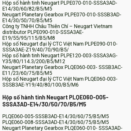
Hộp số hành tinh Neugart PLPE070-010-SSSA3AD-
E14/30/60/82/B5/M5
Neugart Planetary Gearbox PLPE070-010-SSSB3AD-
E14/30/50/70/B5/M5
Công ty TNHH Châu Thiên Chí – Neugart Vietnam
distributor PLPE090-010-SSSA3AE-
E19/55/95/115/B5/M8
Hộp số Neugart đại lý CTC Việt Nam PLPE090-010-
SSSA3AE-Z19/40/70/90/B5/
Hộp số hành tinh Neugart PLPE120-003-SSSA3AG-
Y35/80/114.3/200/B5/M12
Neugart Planetary Gearbox PLQE060-003- SSSB3AC-
E11/23/60/75/B5/M5
Hộp số Neugart đại lý CTC Việt Nam PLQE060-003-
SSSB3AE-Y19/40/80/100/B5/M6
Hộp số hành tinh Neugart PLQE060-005-
SSSA3AD-E14/30/50/70/B5/M5
PLQE060-005-SSSB3AD-E14/30/60/75/B5/M5
PLQE060-008-SSSA3AD-E14/30/60/75/B5/M5
Neugart Planetary Gearbox PLQE060-010- SSSA3AD-