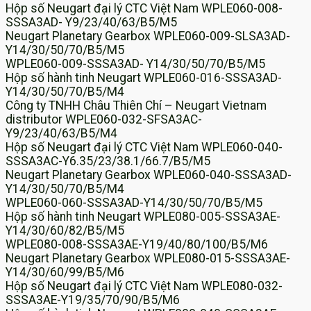
Hộp số Neugart đại lý CTC Việt Nam WPLE060-008-
SSSA3AD- Y9/23/40/63/B5/M5
Neugart Planetary Gearbox WPLE060-009-SLSA3AD-
Y14/30/50/70/B5/M5
WPLE060-009-SSSA3AD- Y14/30/50/70/B5/M5
Hộp số hành tinh Neugart WPLE060-016-SSSA3AD-
Y14/30/50/70/B5/M4
Công ty TNHH Châu Thiên Chí – Neugart Vietnam
distributor WPLE060-032-SFSA3AC-
Y9/23/40/63/B5/M4
Hộp số Neugart đại lý CTC Việt Nam WPLE060-040-
SSSA3AC-Y6.35/23/38.1/66.7/B5/M5
Neugart Planetary Gearbox WPLE060-040-SSSA3AD-
Y14/30/50/70/B5/M4
WPLE060-060-SSSA3AD-Y14/30/50/70/B5/M5
Hộp số hành tinh Neugart WPLE080-005-SSSA3AE-
Y14/30/60/82/B5/M5
WPLE080-008-SSSA3AE-Y19/40/80/100/B5/M6
Neugart Planetary Gearbox WPLE080-015-SSSA3AE-
Y14/30/60/99/B5/M6
Hộp số Neugart đại lý CTC Việt Nam WPLE080-032-
SSSA3AE-Y19/35/70/90/B5/M6