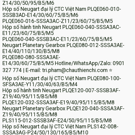
Z14/30/50/95/B5/M6
Hộp số Neugart đại lý CTC Việt Nam PLQE060-010-
SSSB3AD-E14/30/60/75/B5/M6
PLQE060-016-SSSA3AC-Z11/23/60/75/B5/M5
Hộp số hành tinh Neugart PLQE060-040-SSSA3AC-
E11/23/60/75/B5/M5
PLQE060-040-SSSB3AC-E11/23/60/75/B5/M5
Neugart Planetary Gearbox PLQE080-012-SSSA3AE-
E14/40/110/130/B5/M8
PLQE080-080-SSSA3AE-
E14/30/60/75/B5/M5 Hotline/WhatsApp/Zalo: 0901
327 774 | E-mail: tri.pham@chauthienchi.com ⭐
Hộp số Neugart đại lý CTC Việt Nam PLQE080-100-
SFSA3AE-Y11/30/40/63/B5/M4
Hộp số hành tinh Neugart PLQE120-007-SSSB3AF-
Z19/40/95/115/B5/M8
PLQE120-032-SSSA3AF-E19/40/95/115/B5/M8
Neugart Planetary Gearbox PLQE120-040-SSSA3AF-
Z19/40/95/115/B5/M8
PLS115-012-SSSB3AF-E24/50/95/115/B5/M8
Hộp số Neugart đại lý CTC Việt Nam PLS142-008-
SSSA3AG-P24/50/130/165/B5/M10