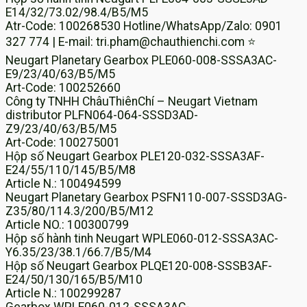
E14/32/73.02/98.4/B5/M5
Atr-Code: 100268530 Hotline/WhatsApp/Zalo: 0901
327 774 | E-mail: tri.pham@chauthienchi.com ⭐
Neugart Planetary Gearbox PLE060-008-SSSA3AC-
E9/23/40/63/B5/M5
Art-Code: 100252660
Công ty TNHH ChâuThiênChí – Neugart Vietnam
distributor PLFN064-064-SSSD3AD-
Z9/23/40/63/B5/M5
Art-Code: 100275001
Hộp số Neugart Gearbox PLE120-032-SSSA3AF-
E24/55/110/145/B5/M8
Article N.: 100494599
Neugart Planetary Gearbox PSFN110-007-SSSD3AG-
Z35/80/114.3/200/B5/M12
Article NO.: 100300799
Hộp số hành tinh Neugart WPLE060-012-SSSA3AC-
Y6.35/23/38.1/66.7/B5/M4
Hộp số Neugart Gearbox PLQE120-008-SSSB3AF-
E24/50/130/165/B5/M10
Article N.: 100299287
Gearbox WPLE060-012-SSSA3AC-