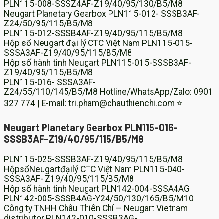
PLN115-008-SSSZ4AF-Z19/40/95/130/B5/M8
Neugart Planetary Gearbox PLN115-012- SSSB3AF-
Z24/50/95/115/B5/M8
PLN115-012-SSSB4AF-Z19/40/95/115/B5/M8
Hộp số Neugart đại lý CTC Việt Nam PLN115-015-
SSSA3AF-Z19/40/95/115/B5/M8
Hộp số hành tinh Neugart PLN115-015-SSSB3AF-
Z19/40/95/115/B5/M8
PLN115-016- SSSA3AF-
Z24/55/110/145/B5/M8 Hotline/WhatsApp/Zalo: 0901
327 774 | E-mail: tri.pham@chauthienchi.com ⭐
Neugart Planetary Gearbox PLN115-016-
SSSB3AF-Z19/40/95/115/B5/M8
PLN115-025-SSSB3AF-Z19/40/95/115/B5/M8
HộpsốNeugartđạilý CTC Việt Nam PLN115-040-
SSSA3AF- Z19/40/95/115/B5/M8
Hộp số hành tinh Neugart PLN142-004-SSSA4AG
PLN142-005-SSSB4AG-Y24/50/130/165/B5/M10
Công ty TNHH Châu Thiên Chí – Neugart Vietnam
distributor PLN142-010-SSSB3AG-