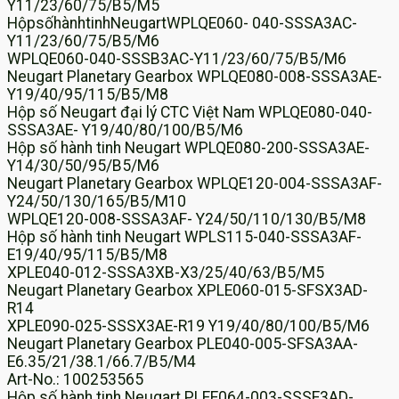
Y11/23/60/75/B5/M5
HộpsốhànhtinhNeugartWPLQE060- 040-SSSA3AC-
Y11/23/60/75/B5/M6
WPLQE060-040-SSSB3AC-Y11/23/60/75/B5/M6
Neugart Planetary Gearbox WPLQE080-008-SSSA3AE-
Y19/40/95/115/B5/M8
Hộp số Neugart đại lý CTC Việt Nam WPLQE080-040-
SSSA3AE- Y19/40/80/100/B5/M6
Hộp số hành tinh Neugart WPLQE080-200-SSSA3AE-
Y14/30/50/95/B5/M6
Neugart Planetary Gearbox WPLQE120-004-SSSA3AF-
Y24/50/130/165/B5/M10
WPLQE120-008-SSSA3AF- Y24/50/110/130/B5/M8
Hộp số hành tinh Neugart WPLS115-040-SSSA3AF-
E19/40/95/115/B5/M8
XPLE040-012-SSSA3XB-X3/25/40/63/B5/M5
Neugart Planetary Gearbox XPLE060-015-SFSX3AD-
R14
XPLE090-025-SSSX3AE-R19 Y19/40/80/100/B5/M6
Neugart Planetary Gearbox PLE040-005-SFSA3AA-
E6.35/21/38.1/66.7/B5/M4
Art-No.: 100253565
Hộp số hành tinh Neugart PLFE064-003-SSSE3AD-