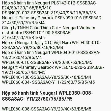
Hộp số hành tinh Neugart PLS142-012-SSSB3AG-
E24/50/130/165/B5/M10
PSBN070-003-SSSB3AE-Z19/40/95/115/B5/M8
Neugart Planetary Gearbox PSFN090-016-RSSE3AD-
Z14/30/50/70/B5/M4
Công ty TNHH Châu Thiên Chí – Neugart Vietnam
distributor PSFN110-100-SSSD3AE-
Z16/40/50/70/B5/M5
Hộp số Neugart đại lý CTC Việt Nam WPLE040-010-
SSSA3AA- Y8/25/30/46/B5/M4
Hộp số hành tinh Neugart WPLE040-010-SSSB3AA-
Y8/25/30/46/B5/M4
WPLE040-010-SSSB3AB- Y9/20/40/63/B5/M5
Neugart Planetary Gearbox WPLE040-020-SSSA3AB-
Y9/21/50/66.7/B5/M5
WPLE040-100-SSSA3AA-Y8/25/30/46/B5/M4
WPLE060-004- SSSA3AC-Y11/23/60/75/B5/M5
Hộp số hành tinh Neugart WPLE060-008-
SSSA3AC- Y11/23/60/75/B5/M5
WPLE060-008-SSSA3AC-Y9/23/40/63/B5/M5