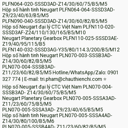
PLFN064-020-SSSD3AD-Z14/30/60/75/B5/M5
Hộp số hành tinh Neugart PLFN064-064-SSSD3AD-
Z9/23/40/63/B5/M5
PLFN090-040-SSSD3AD-Z14/30/60/82/B5/M5
Hộp số Neugart đại lý CTC Việt Nam PLFN110-020-
SSSD3AF-Z24/110/130/165/B5/M10
Neugart Planetary Gearbox PLFN110-025-SSSD3AE-
Z19/40/95/115/B5
PLFN140-032-SSSD3AG-Y35/80/114.3/200/B5/M12
Hộp số hành tinh Neugart PLN070-003-SSSB3AD-
Z14/30/60/82/B5/M5
PLN070-004-SSSB3AD-
Z11/23/60/82/B5/M5 Hotline/WhatsApp/Zalo: 0901
327 774 | E-mail: tri.pham@chauthienchi.com ⭐
Hộp số Neugart đại lý CTC Việt Nam PLN070-004-
SSSB3AD- Z14/30/60/75/B5/M5
Neugart Planetary Gearbox PLN070-005-SSSA3AD-
Z11/23/60/75/B5/M5
PLN070-005-SSSA3AD- Z9/23/40/65/B5/M5
Hộp số hành tinh Neugart PLN070-005-SSSA4AD-
Z14/30/80/100/B5/M6
PLN070-005-SSSB4AD- Z11/23/60/82/B5/M5