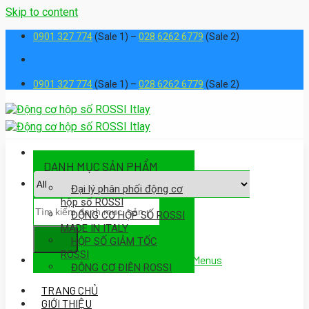
Skip to content
0901 327 774
(Sale 1) –
028 6262 6779
(Sale 2)
0901 327 774
(Sale 1) –
028 6262 6779
(Sale 2)
DANH MỤC SẢN PHẨM
Đại lý phân phối động cơ
hộp số ROSSI
ĐỘNG CƠ HỘP SỐ ROSSI
MADE IN ITALY
HỘP SỐ GIẢM TỐC
ROSSI
Assign a menu in Theme Options > Menus
ĐỘNG CƠ ĐIỆN ROSSI
TRANG CHỦ
GIỚI THIỆU