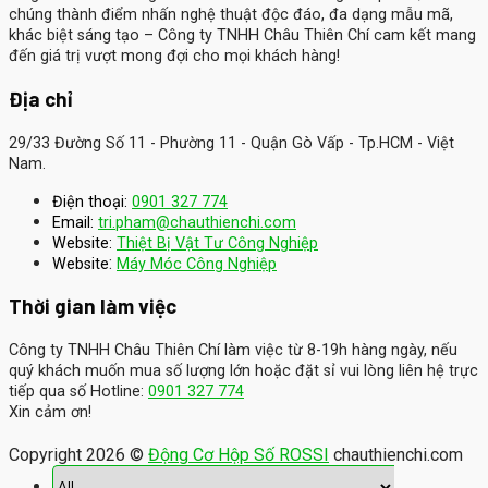
chúng thành điểm nhấn nghệ thuật độc đáo, đa dạng mẫu mã,
khác biệt sáng tạo – Công ty TNHH Châu Thiên Chí cam kết mang
đến giá trị vượt mong đợi cho mọi khách hàng!
Địa chỉ
29/33 Đường Số 11 - Phường 11 - Quận Gò Vấp - Tp.HCM - Việt
Nam.
Điện thoại:
0901 327 774
Email:
tri.pham@chauthienchi.com
Website:
Thiệt Bị Vật Tư Công Nghiệp
:
Website
Máy Móc Công Nghiệp
Thời gian làm việc
Công ty TNHH Châu Thiên Chí làm việc từ 8-19h hàng ngày, nếu
quý khách muốn mua số lượng lớn hoặc đặt sỉ vui lòng liên hệ trực
tiếp qua số Hotline:
0901 327 774
Xin cảm ơn!
Copyright 2026 ©
Động Cơ Hộp Số ROSSI
chauthienchi.com