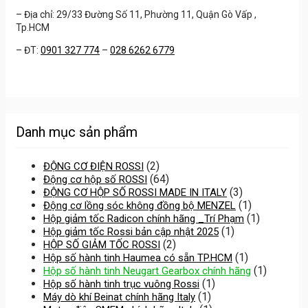
– Địa chỉ: 29/33 Đường Số 11, Phường 11, Quận Gò Vấp ,
Tp.HCM
– ĐT:
0901 327 774
–
028 6262 6779
Danh mục sản phẩm
(2)
ĐỘNG CƠ ĐIỆN ROSSI
(64)
Động cơ hộp số ROSSI
(3)
ĐỘNG CƠ HỘP SỐ ROSSI MADE IN ITALY
(1)
Động cơ lồng sóc không đồng bộ MENZEL
(1)
Hộp giảm tốc Radicon chính hãng _Trí Phạm
(1)
Hộp giảm tốc Rossi bản cập nhật 2025
(2)
HỘP SỐ GIẢM TỐC ROSSI
(1)
Hộp số hành tinh Haumea có sẵn TP.HCM
(1)
Hộp số hành tinh Neugart Gearbox chính hãng
(1)
Hộp số hành tinh trục vuông Rossi
(1)
Máy dò khí Beinat chính hãng Italy