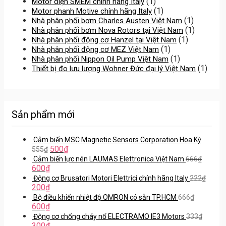
(1)
Motor điện SMEM chính hãng Italy
(1)
Motor phanh Motive chính hãng Italy
(1)
Nhà phân phối bơm Charles Austen Việt Nam
(1)
Nhà phân phối bơm Nova Rotors tại Việt Nam
(1)
Nhà phân phối động cơ Hanzel tại Việt Nam
(1)
Nhà phân phối động cơ MEZ Việt Nam
(1)
Nhà phân phối Nippon Oil Pump Việt Nam
(1)
Thiết bị đo lưu lượng Wohner Đức đại lý Việt Nam
Sản phẩm mới
Cảm biến MSC Magnetic Sensors Corporation Hoa Kỳ
500
₫
555
₫
Cảm biến lực nén LAUMAS Elettronica Việt Nam
666
₫
600
₫
Động cơ Brusatori Motori Elettrici chính hãng Italy
222
₫
200
₫
Bộ điều khiển nhiệt độ OMRON có sẵn TP.HCM
666
₫
600
₫
Động cơ chống cháy nổ ELECTRAMO IE3 Motors
333
₫
300
₫