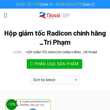
Skip
0901 327 774
(Sale 1) –
028 6262 6779
(Sale 2)
to
content
Hộp giảm tốc Radicon chính hãng
_Trí Phạm
HOME
/
HỘP GIẢM TỐC RADICON CHÍNH HÃNG _TRÍ PHẠM
PHÂN LOẠI SẢN PHẨM
-10%