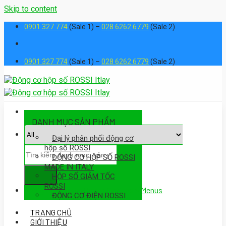
Skip to content
0901 327 774
(Sale 1) –
028 6262 6779
(Sale 2)
0901 327 774
(Sale 1) –
028 6262 6779
(Sale 2)
DANH MỤC SẢN PHẨM
Đại lý phân phối động cơ
hộp số ROSSI
ĐỘNG CƠ HỘP SỐ ROSSI
MADE IN ITALY
HỘP SỐ GIẢM TỐC
ROSSI
Assign a menu in Theme Options > Menus
ĐỘNG CƠ ĐIỆN ROSSI
TRANG CHỦ
GIỚI THIỆU