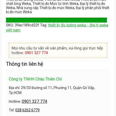
chất lỏng Weka, Thiết bị đo Mức từ tính Weka, Đại lý thiết bị đo
Weka, Nhà cung cấp Thiết bị đo mức Weka, Đại lý phân phối thiết
bị đo mức Weka
Mua hàng nhanh
(Cách nhanh nhất để gửi đơn hàng tới chúng tôi)
SKU:
39ac189cd22f
Tag:
thiết bị đo lường weka - đại lý weka
việt nam
Mọi nhu cầu tư vấn về sản phẩm, vui lòng gọi trực tiếp
hotline:
0901 327 774
Thông tin liên hệ
Công ty TNHH Châu Thiên Chí
Địa chỉ: 29/33 Đường số 11, Phường 11, Quận Gò Vấp,
Tp.HCM
0901 327 774
Hotline:
Tel:
028 6262 6779