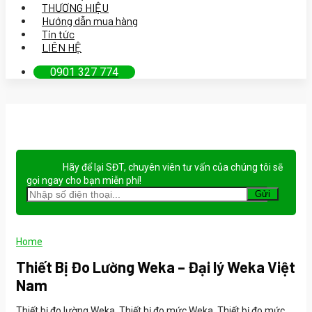
THƯƠNG HIỆU
Hướng dẫn mua hàng
Tin tức
LIÊN HỆ
0901 327 774
Hãy để lại
SĐT, chuyên viên tư vấn
của chúng tôi sẽ
gọi ngay cho bạn
miễn phí!
Home
Thiết Bị Đo Lường Weka – Đại lý Weka Việt
Nam
Thiết bị đo lường Weka, Thiết bị đo mức Weka, Thiết bị đo mức