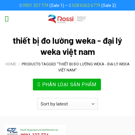
Skip
0901 327 774
(Sale 1) –
028 6262 6779
(Sale 2)
to
content
thiết bị đo lường weka - đại lý
weka việt nam
HOME
/
PRODUCTS TAGGED “THIẾT BỊ ĐO LƯỜNG WEKA - ĐẠI LÝ WEKA
VIỆT NAM”
PHÂN LOẠI SẢN PHẨM