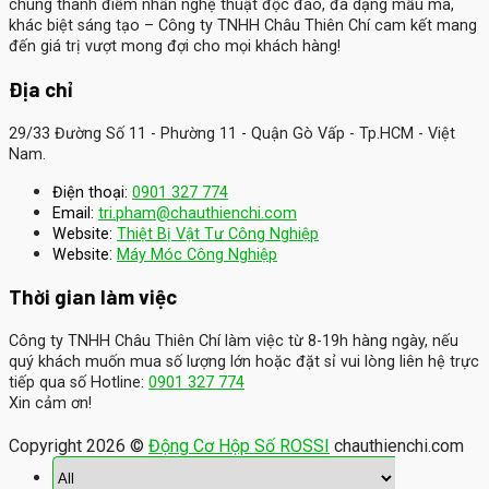
chúng thành điểm nhấn nghệ thuật độc đáo, đa dạng mẫu mã,
khác biệt sáng tạo – Công ty TNHH Châu Thiên Chí cam kết mang
đến giá trị vượt mong đợi cho mọi khách hàng!
Địa chỉ
29/33 Đường Số 11 - Phường 11 - Quận Gò Vấp - Tp.HCM - Việt
Nam.
Điện thoại:
0901 327 774
Email:
tri.pham@chauthienchi.com
Website:
Thiệt Bị Vật Tư Công Nghiệp
:
Website
Máy Móc Công Nghiệp
Thời gian làm việc
Công ty TNHH Châu Thiên Chí làm việc từ 8-19h hàng ngày, nếu
quý khách muốn mua số lượng lớn hoặc đặt sỉ vui lòng liên hệ trực
tiếp qua số Hotline:
0901 327 774
Xin cảm ơn!
Copyright 2026 ©
Động Cơ Hộp Số ROSSI
chauthienchi.com