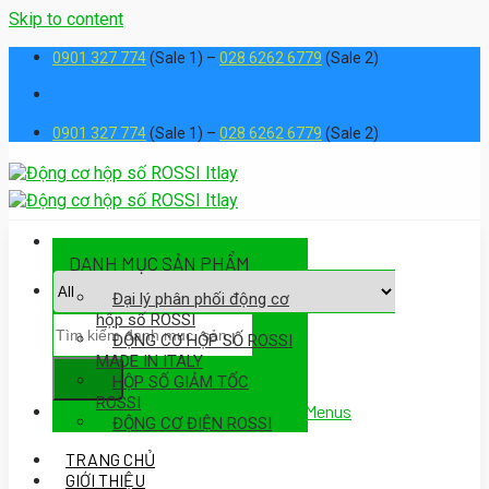
Skip to content
0901 327 774
(Sale 1) –
028 6262 6779
(Sale 2)
0901 327 774
(Sale 1) –
028 6262 6779
(Sale 2)
DANH MỤC SẢN PHẨM
Đại lý phân phối động cơ
hộp số ROSSI
ĐỘNG CƠ HỘP SỐ ROSSI
MADE IN ITALY
HỘP SỐ GIẢM TỐC
ROSSI
Assign a menu in Theme Options > Menus
ĐỘNG CƠ ĐIỆN ROSSI
TRANG CHỦ
GIỚI THIỆU