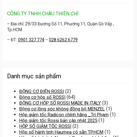
CÔNG TY TNHH CHÂU THIÊN CHÍ
– Địa chỉ: 29/33 Đường Số 11, Phường 11, Quận Gò Vấp ,
Tp.HCM
– ĐT:
0901 327 774
–
028 6262 6779
Danh mục sản phẩm
(2)
ĐỘNG CƠ ĐIỆN ROSSI
(64)
Động cơ hộp số ROSSI
(3)
ĐỘNG CƠ HỘP SỐ ROSSI MADE IN ITALY
(1)
Động cơ lồng sóc không đồng bộ MENZEL
(1)
Hộp giảm tốc Radicon chính hãng _Trí Phạm
(1)
Hộp giảm tốc Rossi bản cập nhật 2025
(2)
HỘP SỐ GIẢM TỐC ROSSI
(1)
Hộp số hành tinh Haumea có sẵn TP.HCM