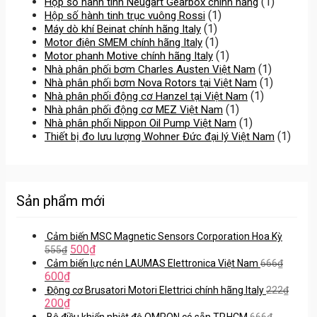
(1)
Hộp số hành tinh Neugart Gearbox chính hãng
(1)
Hộp số hành tinh trục vuông Rossi
(1)
Máy dò khí Beinat chính hãng Italy
(1)
Motor điện SMEM chính hãng Italy
(1)
Motor phanh Motive chính hãng Italy
(1)
Nhà phân phối bơm Charles Austen Việt Nam
(1)
Nhà phân phối bơm Nova Rotors tại Việt Nam
(1)
Nhà phân phối động cơ Hanzel tại Việt Nam
(1)
Nhà phân phối động cơ MEZ Việt Nam
(1)
Nhà phân phối Nippon Oil Pump Việt Nam
(1)
Thiết bị đo lưu lượng Wohner Đức đại lý Việt Nam
Sản phẩm mới
Cảm biến MSC Magnetic Sensors Corporation Hoa Kỳ
500
₫
555
₫
Cảm biến lực nén LAUMAS Elettronica Việt Nam
666
₫
600
₫
Động cơ Brusatori Motori Elettrici chính hãng Italy
222
₫
200
₫
Bộ điều khiển nhiệt độ OMRON có sẵn TP.HCM
666
₫