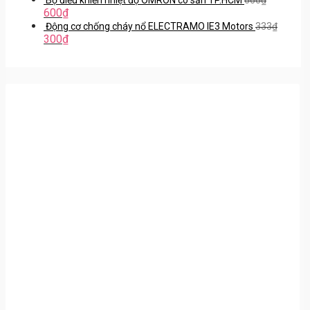
600
₫
Động cơ chống cháy nổ ELECTRAMO IE3 Motors
333
₫
300
₫