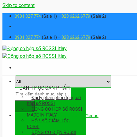
Skip to content
0901 327 774
(Sale 1) –
028 6262 6779
(Sale 2)
0901 327 774
(Sale 1) –
028 6262 6779
(Sale 2)
DANH MỤC SẢN PHẨM
Đại lý phân phối động cơ
hộp số ROSSI
ĐỘNG CƠ HỘP SỐ ROSSI
MADE IN ITALY
Assign a menu in Theme Options > Menus
HỘP SỐ GIẢM TỐC
ROSSI
ĐỘNG CƠ ĐIỆN ROSSI