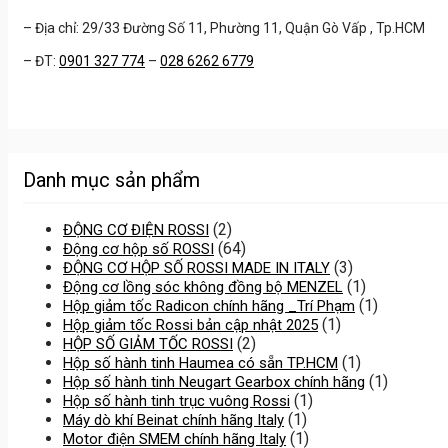
– Địa chỉ: 29/33 Đường Số 11, Phường 11, Quận Gò Vấp , Tp.HCM
– ĐT:
0901 327 774
–
028 6262 6779
Danh mục sản phẩm
(2)
ĐỘNG CƠ ĐIỆN ROSSI
(64)
Động cơ hộp số ROSSI
(3)
ĐỘNG CƠ HỘP SỐ ROSSI MADE IN ITALY
(1)
Động cơ lồng sóc không đồng bộ MENZEL
(1)
Hộp giảm tốc Radicon chính hãng _Trí Phạm
(1)
Hộp giảm tốc Rossi bản cập nhật 2025
(2)
HỘP SỐ GIẢM TỐC ROSSI
(1)
Hộp số hành tinh Haumea có sẵn TP.HCM
(1)
Hộp số hành tinh Neugart Gearbox chính hãng
(1)
Hộp số hành tinh trục vuông Rossi
(1)
Máy dò khí Beinat chính hãng Italy
(1)
Motor điện SMEM chính hãng Italy