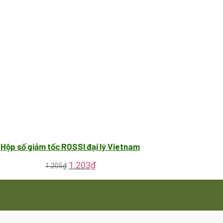
Hộp số giảm tốc ROSSI đại lý Vietnam
1.203
₫
1.205
₫