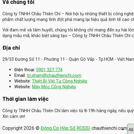
Về chúng tôi
Công ty TNHH Châu Thiên Chí
– Nơi hội tụ những thiết bị công ngh
phẩm chất lượng mang tính đột phá mang lại hiệu quả tinh tế cao 
Với đam mê và tâm huyết, chúng tôi không chỉ mang đến sự hài lò
dạng mẫu mã, khác biệt sáng tạo – Công ty TNHH Châu Thiên Chí c
Địa chỉ
29/33 Đường Số 11 - Phường 11 - Quận Gò Vấp - Tp.HCM - Việt Na
Điện thoại:
0901 327 774
Email:
tri.pham@chauthienchi.com
Website:
Thiệt Bị Vật Tư Công Nghiệp
:
Website
Máy Móc Công Nghiệp
Thời gian làm việc
Công ty TNHH Châu Thiên Chí làm việc từ 8-19h hàng ngày, nếu quý k
Xin cảm ơn!
Copyright 2026 ©
Động Cơ Hộp Số ROSSI
chauthienchi.com