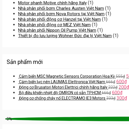
(1)
Motor phanh Motive chính hãng Italy
(1)
Nhà phân phối bơm Charles Austen Việt Nam
(1)
Nhà phân phối bơm Nova Rotors tại Việt Nam
(1)
Nhà phân phối động cơ Hanzel tại Việt Nam
(1)
Nhà phân phối động cơ MEZ Việt Nam
(1)
Nhà phân phối Nippon Oil Pump Việt Nam
(1)
Thiết bị đo lưu lượng Wohner Đức đại lý Việt Nam
Sản phẩm mới
5
Cảm biến MSC Magnetic Sensors Corporation Hoa Kỳ
555
₫
600
₫
Cảm biến lực nén LAUMAS Elettronica Việt Nam
666
₫
200
₫
Động cơ Brusatori Motori Elettrici chính hãng Italy
222
₫
600
₫
Bộ điều khiển nhiệt độ OMRON có sẵn TP.HCM
666
₫
300
₫
Động cơ chống cháy nổ ELECTRAMO IE3 Motors
333
₫
-0%