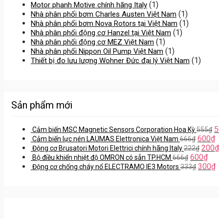
(1)
Motor phanh Motive chính hãng Italy
(1)
Nhà phân phối bơm Charles Austen Việt Nam
(1)
Nhà phân phối bơm Nova Rotors tại Việt Nam
(1)
Nhà phân phối động cơ Hanzel tại Việt Nam
(1)
Nhà phân phối động cơ MEZ Việt Nam
(1)
Nhà phân phối Nippon Oil Pump Việt Nam
(1)
Thiết bị đo lưu lượng Wohner Đức đại lý Việt Nam
Sản phẩm mới
5
Cảm biến MSC Magnetic Sensors Corporation Hoa Kỳ
555
₫
600
₫
Cảm biến lực nén LAUMAS Elettronica Việt Nam
666
₫
200
₫
Động cơ Brusatori Motori Elettrici chính hãng Italy
222
₫
600
₫
Bộ điều khiển nhiệt độ OMRON có sẵn TP.HCM
666
₫
300
₫
Động cơ chống cháy nổ ELECTRAMO IE3 Motors
333
₫