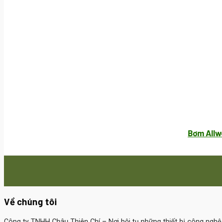
Bơm Allw
Về chúng tôi
Công ty TNHH Châu Thiên Chí
– Nơi hội tụ những thiết bị công ngh