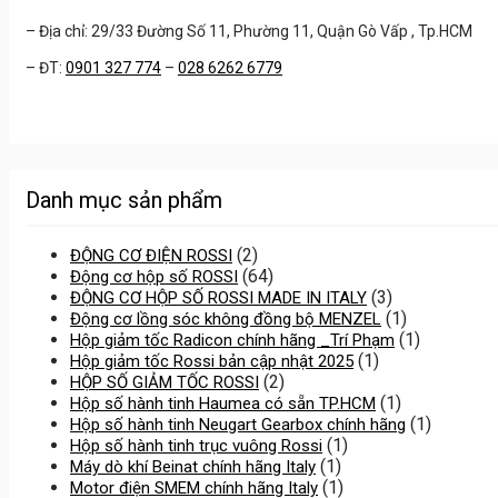
– Địa chỉ: 29/33 Đường Số 11, Phường 11, Quận Gò Vấp , Tp.HCM
– ĐT:
0901 327 774
–
028 6262 6779
Danh mục sản phẩm
(2)
ĐỘNG CƠ ĐIỆN ROSSI
(64)
Động cơ hộp số ROSSI
(3)
ĐỘNG CƠ HỘP SỐ ROSSI MADE IN ITALY
(1)
Động cơ lồng sóc không đồng bộ MENZEL
(1)
Hộp giảm tốc Radicon chính hãng _Trí Phạm
(1)
Hộp giảm tốc Rossi bản cập nhật 2025
(2)
HỘP SỐ GIẢM TỐC ROSSI
(1)
Hộp số hành tinh Haumea có sẵn TP.HCM
(1)
Hộp số hành tinh Neugart Gearbox chính hãng
(1)
Hộp số hành tinh trục vuông Rossi
(1)
Máy dò khí Beinat chính hãng Italy
(1)
Motor điện SMEM chính hãng Italy