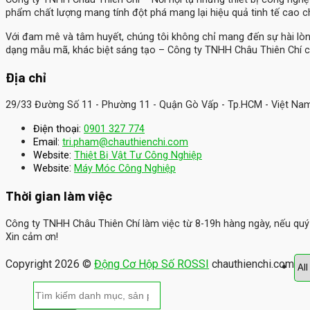
phẩm chất lượng mang tính đột phá mang lại hiệu quả tinh tế cao 
Với đam mê và tâm huyết, chúng tôi không chỉ mang đến sự hài lò
dạng mẫu mã, khác biệt sáng tạo – Công ty TNHH Châu Thiên Chí c
Địa chỉ
29/33 Đường Số 11 - Phường 11 - Quận Gò Vấp - Tp.HCM - Việt Na
Điện thoại:
0901 327 774
Email:
tri.pham@chauthienchi.com
Website:
Thiệt Bị Vật Tư Công Nghiệp
:
Website
Máy Móc Công Nghiệp
Thời gian làm việc
Công ty TNHH Châu Thiên Chí làm việc từ 8-19h hàng ngày, nếu quý k
Xin cảm ơn!
Copyright 2026 ©
Động Cơ Hộp Số ROSSI
chauthienchi.com