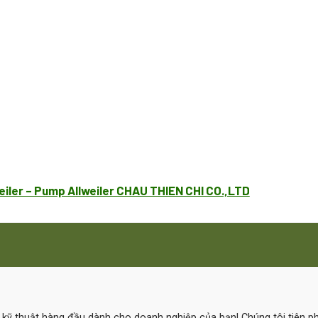
eiler – Pump Allweiler CHAU THIEN CHI CO.,LTD
ệ kỹ thuật hàng đầu dành cho doanh nghiệp của bạn! Chúng tôi tiên 