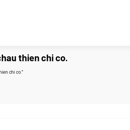
chau thien chi co.
ien chi co.”