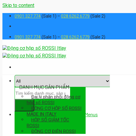
Skip to content
0901 327 774
(Sale 1) –
028 6262 6779
(Sale 2)
0901 327 774
(Sale 1) –
028 6262 6779
(Sale 2)
DANH MỤC SẢN PHẨM
Đại lý phân phối động cơ
hộp số ROSSI
ĐỘNG CƠ HỘP SỐ ROSSI
MADE IN ITALY
Assign a menu in Theme Options > Menus
HỘP SỐ GIẢM TỐC
ROSSI
ĐỘNG CƠ ĐIỆN ROSSI