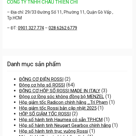
CÔNG TY TNHH CHÂU THIÊN CHÍ
– Địa chỉ: 29/33 Đường Số 11, Phường 11, Quận Gò Vấp ,
Tp.HCM
– ĐT:
0901 327 774
–
028 6262 6779
Danh mục sản phẩm
(2)
ĐỘNG CƠ ĐIỆN ROSSI
(64)
Động cơ hộp số ROSSI
(3)
ĐỘNG CƠ HỘP SỐ ROSSI MADE IN ITALY
(1)
Động cơ lồng sóc không đồng bộ MENZEL
(1)
Hộp giảm tốc Radicon chính hãng _Trí Phạm
(1)
Hộp giảm tốc Rossi bản cập nhật 2025
(2)
HỘP SỐ GIẢM TỐC ROSSI
(1)
Hộp số hành tinh Haumea có sẵn TP.HCM
(1)
Hộp số hành tinh Neugart Gearbox chính hãng
(1)
Hộp số hành tinh trục vuông Rossi