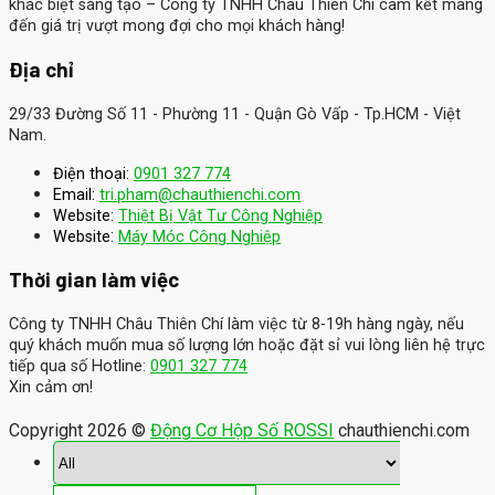
khác biệt sáng tạo – Công ty TNHH Châu Thiên Chí cam kết mang
đến giá trị vượt mong đợi cho mọi khách hàng!
Địa chỉ
29/33 Đường Số 11 - Phường 11 - Quận Gò Vấp - Tp.HCM - Việt
Nam.
Điện thoại:
0901 327 774
Email:
tri.pham@chauthienchi.com
Website:
Thiệt Bị Vật Tư Công Nghiệp
:
Website
Máy Móc Công Nghiệp
Thời gian làm việc
Công ty TNHH Châu Thiên Chí làm việc từ 8-19h hàng ngày, nếu
quý khách muốn mua số lượng lớn hoặc đặt sỉ vui lòng liên hệ trực
tiếp qua số Hotline:
0901 327 774
Xin cảm ơn!
Copyright 2026 ©
Động Cơ Hộp Số ROSSI
chauthienchi.com