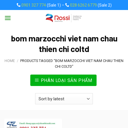
Skip
0901 327 774
(Sale 1) –
028 6262 6779
(Sale 2)
to
content
bom marzocchi viet nam chau
thien chi coltd
HOME
/
PRODUCTS TAGGED “BOM MARZOCCHI VIET NAM CHAU THIEN
CHI COLTD”
PHÂN LOẠI SẢN PHẨM