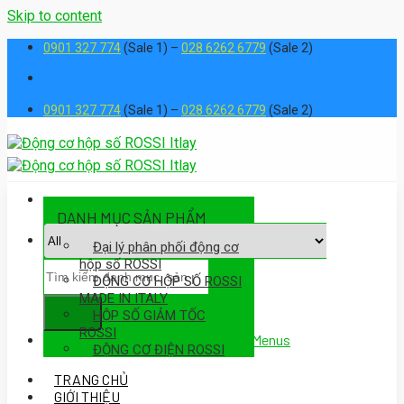
Skip to content
0901 327 774
(Sale 1) –
028 6262 6779
(Sale 2)
0901 327 774
(Sale 1) –
028 6262 6779
(Sale 2)
DANH MỤC SẢN PHẨM
Đại lý phân phối động cơ
hộp số ROSSI
ĐỘNG CƠ HỘP SỐ ROSSI
MADE IN ITALY
HỘP SỐ GIẢM TỐC
ROSSI
Assign a menu in Theme Options > Menus
ĐỘNG CƠ ĐIỆN ROSSI
TRANG CHỦ
GIỚI THIỆU