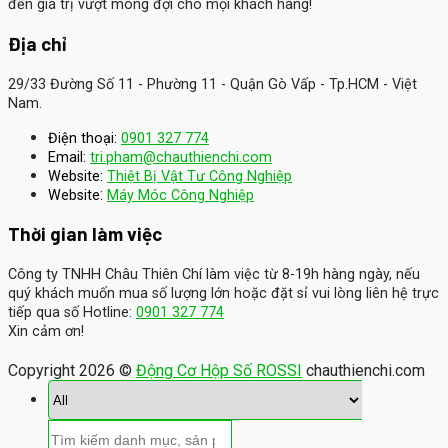
đến giá trị vượt mong đợi cho mọi khách hàng!
Địa chỉ
29/33 Đường Số 11 - Phường 11 - Quận Gò Vấp - Tp.HCM - Việt
Nam.
Điện thoại:
0901 327 774
Email:
tri.pham@chauthienchi.com
Website:
Thiệt Bị Vật Tư Công Nghiệp
:
Website
Máy Móc Công Nghiệp
Thời gian làm việc
Công ty TNHH Châu Thiên Chí làm việc từ 8-19h hàng ngày, nếu
quý khách muốn mua số lượng lớn hoặc đặt sỉ vui lòng liên hệ trực
tiếp qua số Hotline:
0901 327 774
Xin cảm ơn!
Copyright 2026 ©
Động Cơ Hộp Số ROSSI
chauthienchi.com