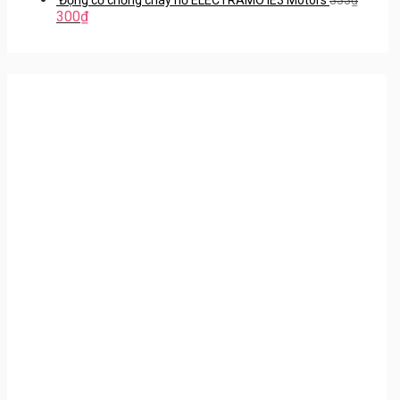
300
₫