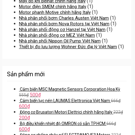
(1)
Máy dò khí Beinat chính hãng Italy
(1)
Motor điện SMEM chính hãng Italy
(1)
Motor phanh Motive chính hãng Italy
(1)
Nhà phân phối bơm Charles Austen Việt Nam
(1)
Nhà phân phối bơm Nova Rotors tại Việt Nam
(1)
Nhà phân phối động cơ Hanzel tại Việt Nam
(1)
Nhà phân phối động cơ MEZ Việt Nam
(1)
Nhà phân phối Nippon Oil Pump Việt Nam
(1)
Thiết bị đo lưu lượng Wohner Đức đại lý Việt Nam
Sản phẩm mới
Cảm biến MSC Magnetic Sensors Corporation Hoa Kỳ
500
₫
555
₫
Cảm biến lực nén LAUMAS Elettronica Việt Nam
666
₫
600
₫
Động cơ Brusatori Motori Elettrici chính hãng Italy
222
₫
200
₫
Bộ điều khiển nhiệt độ OMRON có sẵn TP.HCM
666
₫
600
₫
Động cơ chống cháy nổ ELECTRAMO IE3 Motors
333
₫