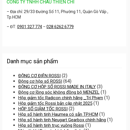
CÔNG TY TNHH CHÂU THIÊN CHÍ
– Địa chỉ: 29/33 Đường Số 11, Phường 11, Quận Gò Vấp ,
Tp.HCM
– ĐT:
0901 327 774
–
028 6262 6779
Danh mục sản phẩm
(2)
ĐỘNG CƠ ĐIỆN ROSSI
(64)
Động cơ hộp số ROSSI
(3)
ĐỘNG CƠ HỘP SỐ ROSSI MADE IN ITALY
(1)
Động cơ lồng sóc không đồng bộ MENZEL
(1)
Hộp giảm tốc Radicon chính hãng _Trí Phạm
(1)
Hộp giảm tốc Rossi bản cập nhật 2025
(2)
HỘP SỐ GIẢM TỐC ROSSI
(1)
Hộp số hành tinh Haumea có sẵn TP.HCM
(1)
Hộp số hành tinh Neugart Gearbox chính hãng
(1)
Hộp số hành tinh trục vuông Rossi