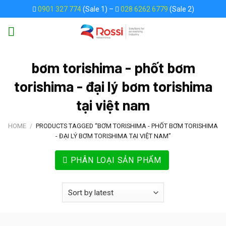
Skip
0901 327 774
(Sale 1) –
028 6262 6779
(Sale 2)
to
content
bơm torishima - phốt bơm
torishima - đại lý bơm torishima
tại việt nam
HOME
/
PRODUCTS TAGGED “BƠM TORISHIMA - PHỐT BƠM TORISHIMA
- ĐẠI LÝ BƠM TORISHIMA TẠI VIỆT NAM”
PHÂN LOẠI SẢN PHẨM