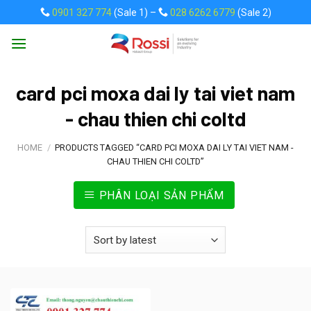
Skip
0901 327 774
(Sale 1) –
028 6262 6779
(Sale 2)
to
content
card pci moxa dai ly tai viet nam
- chau thien chi coltd
HOME
/
PRODUCTS TAGGED “CARD PCI MOXA DAI LY TAI VIET NAM -
CHAU THIEN CHI COLTD”
PHÂN LOẠI SẢN PHẨM