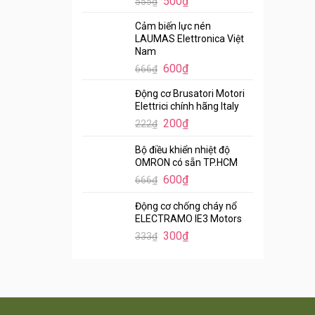
500
₫
555
₫
Cảm biến lực nén
LAUMAS Elettronica Việt
Nam
600
₫
666
₫
Động cơ Brusatori Motori
Elettrici chính hãng Italy
200
₫
222
₫
Bộ điều khiển nhiệt độ
OMRON có sẵn TP.HCM
600
₫
666
₫
Động cơ chống cháy nổ
ELECTRAMO IE3 Motors
300
₫
333
₫