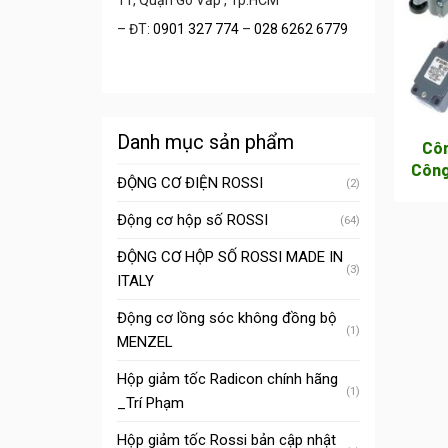
11, Quận Gò Vấp , Tp.HCM
– ĐT:
0901 327 774
–
028 6262 6779
Danh mục sản phẩm
Côn
Công
ĐỘNG CƠ ĐIỆN ROSSI
(2)
Động cơ hộp số ROSSI
(64)
ĐỘNG CƠ HỘP SỐ ROSSI MADE IN
(3)
ITALY
Động cơ lồng sóc không đồng bộ
(1)
MENZEL
Hộp giảm tốc Radicon chính hãng
(1)
_Trí Phạm
Hộp giảm tốc Rossi bản cập nhật