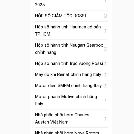
(1)
2025
HỘP SỐ GIẢM TỐC ROSSI
(2)
Hộp số hành tinh Haumea có sẵn
(1)
TP.HCM
Hộp số hành tinh Neugart Gearbox
(1)
chính hãng
Hộp số hành tinh trục vuông Rossi
(1)
Máy dò khí Beinat chính hãng Italy
(1)
Motor điện SMEM chính hãng Italy
(1)
Motor phanh Motive chính hãng
(1)
Italy
Nhà phân phối bơm Charles
(1)
Austen Việt Nam
Nhà phân phối bơm Nova Rotors