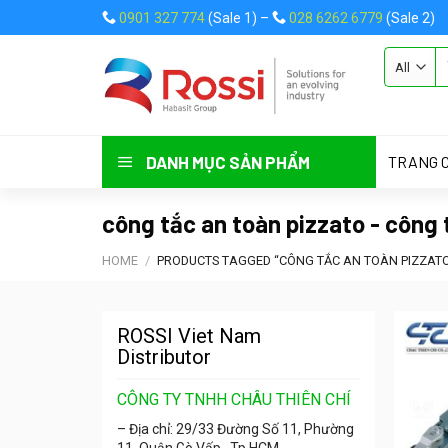
Skip
0901 327 774
(Sale 1) –
028 6262 6779
(Sale 2)
to
content
ASSIGN A
TRANG 
DANH MỤC SẢN PHẨM
công tắc an toàn pizzato - công 
HOME
/
PRODUCTS TAGGED “CÔNG TẮC AN TOÀN PIZZATO 
ROSSI Viet Nam
Distributor
CÔNG TY TNHH CHÂU THIÊN CHÍ
– Địa chỉ: 29/33 Đường Số 11, Phường