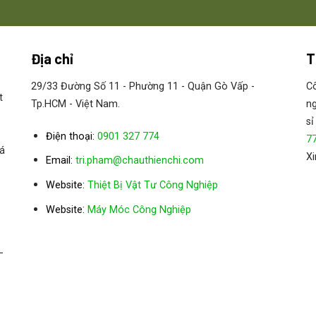
Địa chỉ
T
29/33 Đường Số 11 - Phường 11 - Quận Gò Vấp -
Cô
t
Tp.HCM - Việt Nam.
ng
sỉ
Điện thoại:
0901 327 774
7
á
Xi
Email:
tri.pham@chauthienchi.com
Website:
Thiệt Bị Vật Tư Công Nghiệp
:
Website
Máy Móc Công Nghiệp
–