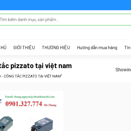
 MENU IN THEME OPTIONS > MENUS
CHỦ
GIỚI THIỆU
THƯƠNG HIỆU
Hướng dẫn mua hàng
Tin
tắc pizzato tại việt nam
Showing
- CÔNG TẮC PIZZATO TẠI VIỆT NAM”