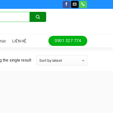
 tức
LIÊN HỆ
0901 327 774
 the single result