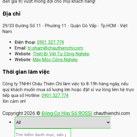
đến giá trị vượt mong đợi cho mọi khách hàng!
Địa chỉ
29/33 Đường Số 11 - Phường 11 - Quận Gò Vấp - Tp.HCM - Việt
Nam.
Điện thoại:
0901 327 774
Email:
tri.pham@chauthienchi.com
Website:
Thiệt Bị Vật Tư Công Nghiệp
:
Website
Máy Móc Công Nghiệp
Thời gian làm việc
Công ty TNHH Châu Thiên Chí làm việc từ 8-19h hàng ngày, nếu
quý khách muốn mua số lượng lớn hoặc đặt sỉ vui lòng liên hệ trực
tiếp qua số Hotline:
0901 327 774
Xin cảm ơn!
Copyright 2026 ©
Động Cơ Hộp Số ROSSI
chauthienchi.com