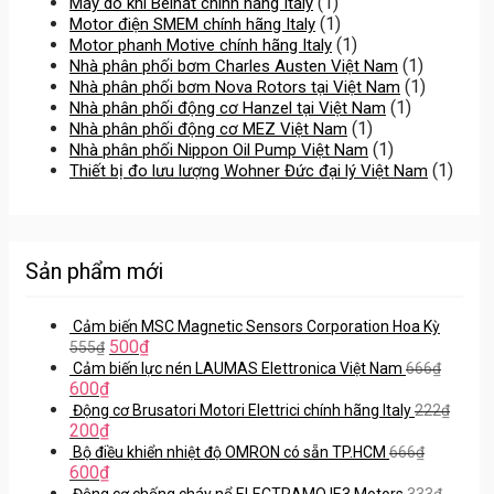
(1)
Máy dò khí Beinat chính hãng Italy
(1)
Motor điện SMEM chính hãng Italy
(1)
Motor phanh Motive chính hãng Italy
(1)
Nhà phân phối bơm Charles Austen Việt Nam
(1)
Nhà phân phối bơm Nova Rotors tại Việt Nam
(1)
Nhà phân phối động cơ Hanzel tại Việt Nam
(1)
Nhà phân phối động cơ MEZ Việt Nam
(1)
Nhà phân phối Nippon Oil Pump Việt Nam
(1)
Thiết bị đo lưu lượng Wohner Đức đại lý Việt Nam
Sản phẩm mới
Cảm biến MSC Magnetic Sensors Corporation Hoa Kỳ
500
₫
555
₫
Cảm biến lực nén LAUMAS Elettronica Việt Nam
666
₫
600
₫
Động cơ Brusatori Motori Elettrici chính hãng Italy
222
₫
200
₫
Bộ điều khiển nhiệt độ OMRON có sẵn TP.HCM
666
₫
600
₫
Động cơ chống cháy nổ ELECTRAMO IE3 Motors
333
₫