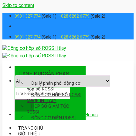
Skip to content
0901 327 774
(Sale 1) –
028 6262 6779
(Sale 2)
0901 327 774
(Sale 1) –
028 6262 6779
(Sale 2)
DANH MỤC SẢN PHẨM
Đại lý phân phối động cơ
hộp số ROSSI
ĐỘNG CƠ HỘP SỐ ROSSI
MADE IN ITALY
HỘP SỐ GIẢM TỐC
ROSSI
Assign a menu in Theme Options > Menus
ĐỘNG CƠ ĐIỆN ROSSI
TRANG CHỦ
GIỚI THIỆU