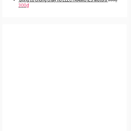
300
₫