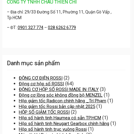
CÔNG TY TNHH CHÂU THIÊN CHÍ
– Địa chỉ: 29/33 Đường Số 11, Phường 11, Quận Gò Vấp ,
Tp.HCM
– ĐT:
0901 327 774
–
028 6262 6779
Danh mục sản phẩm
(2)
ĐỘNG CƠ ĐIỆN ROSSI
(64)
Động cơ hộp số ROSSI
(3)
ĐỘNG CƠ HỘP SỐ ROSSI MADE IN ITALY
(1)
Động cơ lồng sóc không đồng bộ MENZEL
(1)
Hộp giảm tốc Radicon chính hãng _Trí Phạm
(1)
Hộp giảm tốc Rossi bản cập nhật 2025
(2)
HỘP SỐ GIẢM TỐC ROSSI
(1)
Hộp số hành tinh Haumea có sẵn TP.HCM
(1)
Hộp số hành tinh Neugart Gearbox chính hãng
(1)
Hộp số hành tinh trục vuông Rossi