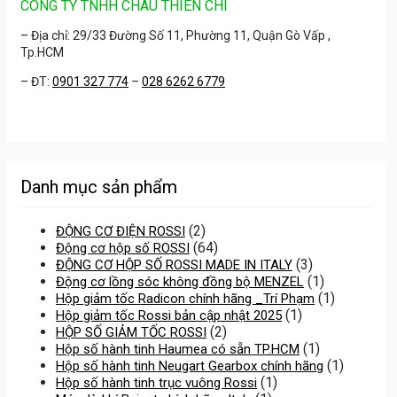
CÔNG TY TNHH CHÂU THIÊN CHÍ
– Địa chỉ: 29/33 Đường Số 11, Phường 11, Quận Gò Vấp ,
Tp.HCM
– ĐT:
0901 327 774
–
028 6262 6779
Danh mục sản phẩm
(2)
ĐỘNG CƠ ĐIỆN ROSSI
(64)
Động cơ hộp số ROSSI
(3)
ĐỘNG CƠ HỘP SỐ ROSSI MADE IN ITALY
(1)
Động cơ lồng sóc không đồng bộ MENZEL
(1)
Hộp giảm tốc Radicon chính hãng _Trí Phạm
(1)
Hộp giảm tốc Rossi bản cập nhật 2025
(2)
HỘP SỐ GIẢM TỐC ROSSI
(1)
Hộp số hành tinh Haumea có sẵn TP.HCM
(1)
Hộp số hành tinh Neugart Gearbox chính hãng
(1)
Hộp số hành tinh trục vuông Rossi