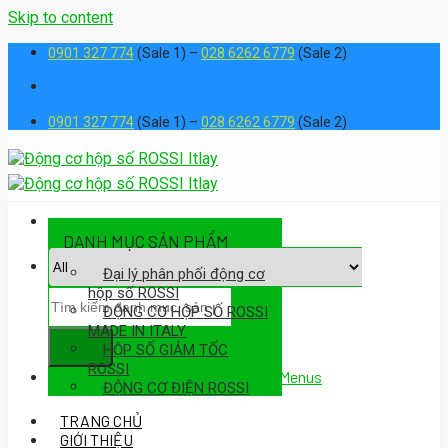
Skip to content
0901 327 774
(Sale 1) –
028 6262 6779
(Sale 2)
0901 327 774
(Sale 1) –
028 6262 6779
(Sale 2)
DANH MỤC SẢN PHẨM
Đại lý phân phối động cơ
hộp số ROSSI
ĐỘNG CƠ HỘP SỐ ROSSI
MADE IN ITALY
HỘP SỐ GIẢM TỐC
ROSSI
Assign a menu in Theme Options > Menus
ĐỘNG CƠ ĐIỆN ROSSI
TRANG CHỦ
GIỚI THIỆU