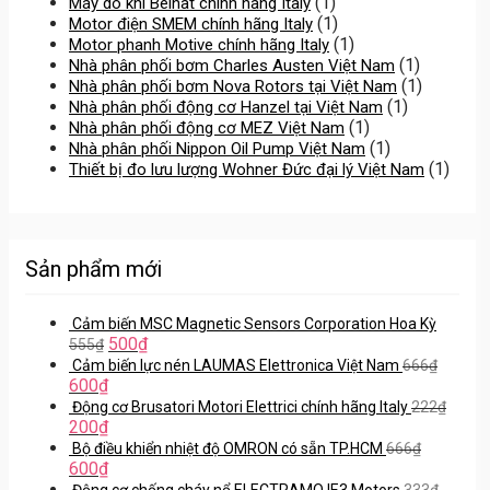
(1)
Máy dò khí Beinat chính hãng Italy
(1)
Motor điện SMEM chính hãng Italy
(1)
Motor phanh Motive chính hãng Italy
(1)
Nhà phân phối bơm Charles Austen Việt Nam
(1)
Nhà phân phối bơm Nova Rotors tại Việt Nam
(1)
Nhà phân phối động cơ Hanzel tại Việt Nam
(1)
Nhà phân phối động cơ MEZ Việt Nam
(1)
Nhà phân phối Nippon Oil Pump Việt Nam
(1)
Thiết bị đo lưu lượng Wohner Đức đại lý Việt Nam
Sản phẩm mới
Cảm biến MSC Magnetic Sensors Corporation Hoa Kỳ
500
₫
555
₫
Cảm biến lực nén LAUMAS Elettronica Việt Nam
666
₫
600
₫
Động cơ Brusatori Motori Elettrici chính hãng Italy
222
₫
200
₫
Bộ điều khiển nhiệt độ OMRON có sẵn TP.HCM
666
₫
600
₫
Động cơ chống cháy nổ ELECTRAMO IE3 Motors
333
₫