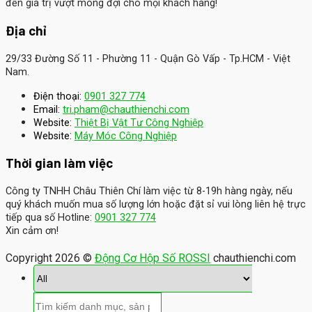
đến giá trị vượt mong đợi cho mọi khách hàng!
Địa chỉ
29/33 Đường Số 11 - Phường 11 - Quận Gò Vấp - Tp.HCM - Việt
Nam.
Điện thoại:
0901 327 774
Email:
tri.pham@chauthienchi.com
Website:
Thiệt Bị Vật Tư Công Nghiệp
:
Website
Máy Móc Công Nghiệp
Thời gian làm việc
Công ty TNHH Châu Thiên Chí làm việc từ 8-19h hàng ngày, nếu
quý khách muốn mua số lượng lớn hoặc đặt sỉ vui lòng liên hệ trực
tiếp qua số Hotline:
0901 327 774
Xin cảm ơn!
Copyright 2026 ©
Động Cơ Hộp Số ROSSI
chauthienchi.com