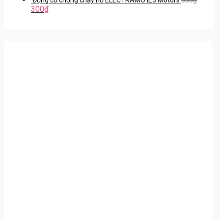
300
₫