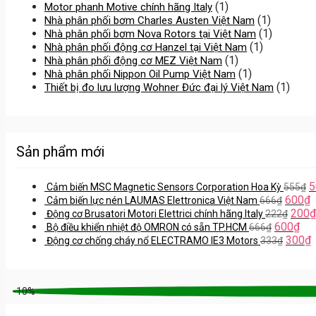
(1)
Motor phanh Motive chính hãng Italy
(1)
Nhà phân phối bơm Charles Austen Việt Nam
(1)
Nhà phân phối bơm Nova Rotors tại Việt Nam
(1)
Nhà phân phối động cơ Hanzel tại Việt Nam
(1)
Nhà phân phối động cơ MEZ Việt Nam
(1)
Nhà phân phối Nippon Oil Pump Việt Nam
(1)
Thiết bị đo lưu lượng Wohner Đức đại lý Việt Nam
Sản phẩm mới
5
Cảm biến MSC Magnetic Sensors Corporation Hoa Kỳ
555
₫
600
₫
Cảm biến lực nén LAUMAS Elettronica Việt Nam
666
₫
200
₫
Động cơ Brusatori Motori Elettrici chính hãng Italy
222
₫
600
₫
Bộ điều khiển nhiệt độ OMRON có sẵn TP.HCM
666
₫
300
₫
Động cơ chống cháy nổ ELECTRAMO IE3 Motors
333
₫
-10%