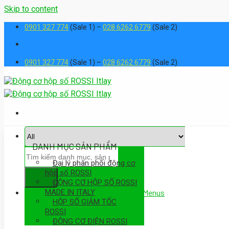
Skip to content
0901 327 774
(Sale 1) –
028 6262 6779
(Sale 2)
0901 327 774
(Sale 1) –
028 6262 6779
(Sale 2)
DANH MỤC SẢN PHẨM
Đại lý phân phối động cơ
hộp số ROSSI
ĐỘNG CƠ HỘP SỐ ROSSI
MADE IN ITALY
Assign a menu in Theme Options > Menus
HỘP SỐ GIẢM TỐC
ROSSI
ĐỘNG CƠ ĐIỆN ROSSI