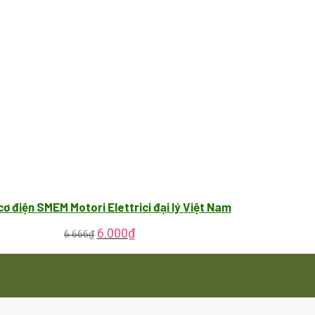
ơ điện SMEM Motori Elettrici đại lý Việt Nam
6.000
₫
6.666
₫