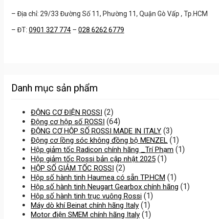
– Địa chỉ: 29/33 Đường Số 11, Phường 11, Quận Gò Vấp , Tp.HCM
– ĐT:
0901 327 774
–
028 6262 6779
Danh mục sản phẩm
(2)
ĐỘNG CƠ ĐIỆN ROSSI
(64)
Động cơ hộp số ROSSI
(3)
ĐỘNG CƠ HỘP SỐ ROSSI MADE IN ITALY
(1)
Động cơ lồng sóc không đồng bộ MENZEL
(1)
Hộp giảm tốc Radicon chính hãng _Trí Phạm
(1)
Hộp giảm tốc Rossi bản cập nhật 2025
(2)
HỘP SỐ GIẢM TỐC ROSSI
(1)
Hộp số hành tinh Haumea có sẵn TP.HCM
(1)
Hộp số hành tinh Neugart Gearbox chính hãng
(1)
Hộp số hành tinh trục vuông Rossi
(1)
Máy dò khí Beinat chính hãng Italy
(1)
Motor điện SMEM chính hãng Italy