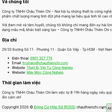
Về chúng tôi
Công ty TNHH Châu Thiên Chí
– Nơi hội tụ những thiết bị công ngh
phẩm chất lượng mang tính đột phá mang lại hiệu quả tinh tế cao 
Với đam mê và tâm huyết, chúng tôi không chỉ mang đến sự hài lò
dạng mẫu mã, khác biệt sáng tạo – Công ty TNHH Châu Thiên Chí c
Địa chỉ
29/33 Đường Số 11 - Phường 11 - Quận Gò Vấp - Tp.HCM - Việt Na
Điện thoại:
0901 327 774
Email:
tri.pham@chauthienchi.com
Website:
Thiệt Bị Vật Tư Công Nghiệp
:
Website
Máy Móc Công Nghiệp
Thời gian làm việc
Công ty TNHH Châu Thiên Chí làm việc từ 8-19h hàng ngày, nếu quý k
Xin cảm ơn!
Copyright 2026 ©
Động Cơ Hộp Số ROSSI
chauthienchi.com