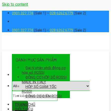
Skip to content
0901 327 774
(Sale 1) –
028 6262 6779
(Sale 2)
0901 327 774
(Sale 1) –
028 6262 6779
(Sale 2)
DANH MỤC SẢN PHẨM
Đại lý phân phối động cơ
hộp số ROSSI
ĐỘNG CƠ HỘP SỐ ROSSI
MADE IN ITALY
HỘP SỐ GIẢM TỐC
ROSSI
ĐỘNG CƠ ĐIỆN ROSSI
TRANG CHỦ
GIỚI THIỆU