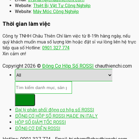
Website:
Thiệt Bị Vật Tư Công Nghiệp
:
Website
Máy Móc Công Nghiệp
Thời gian làm việc
Công ty TNHH Châu Thiên Chí làm việc từ 8-19h hàng ngày, nếu
quý khách muốn mua số lượng lớn hoặc đặt sỉ vui lòng liên hệ trực
tiếp qua số Hotline:
0901 327 774
Xin cảm ơn!
Copyright 2026 ©
Động Cơ Hộp Số ROSSI
chauthienchi.com
Đại lý phân phối động cơ hộp số ROSSI
ĐỘNG CƠ HỘP SỐ ROSSI MADE IN ITALY
HỘP SỐ GIẢM TỐC ROSSI
ĐỘNG CƠ ĐIỆN ROSSI