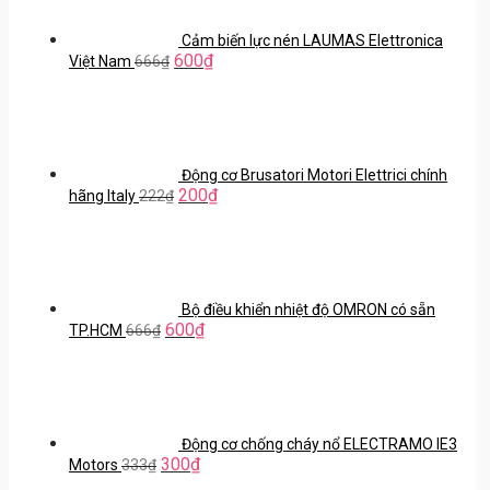
Cảm biến lực nén LAUMAS Elettronica
600
₫
Việt Nam
666
₫
Động cơ Brusatori Motori Elettrici chính
200
₫
hãng Italy
222
₫
Bộ điều khiển nhiệt độ OMRON có sẵn
600
₫
TP.HCM
666
₫
Động cơ chống cháy nổ ELECTRAMO IE3
300
₫
Motors
333
₫