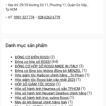
– Địa chỉ: 29/33 Đường Số 11, Phường 11, Quận Gò Vấp ,
Tp.HCM
– ĐT:
0901 327 774
–
028 6262 6779
Danh mục sản phẩm
(2)
ĐỘNG CƠ ĐIỆN ROSSI
(64)
Động cơ hộp số ROSSI
(3)
ĐỘNG CƠ HỘP SỐ ROSSI MADE IN ITALY
(1)
Động cơ lồng sóc không đồng bộ MENZEL
(1)
Hộp giảm tốc Radicon chính hãng _Trí Phạm
(1)
Hộp giảm tốc Rossi bản cập nhật 2025
(2)
HỘP SỐ GIẢM TỐC ROSSI
(1)
Hộp số hành tinh Haumea có sẵn TP.HCM
(1)
Hộp số hành tinh Neugart Gearbox chính hãng
(1)
Hộp số hành tinh trục vuông Rossi
(1)
Máy dò khí Beinat chính hãng Italy