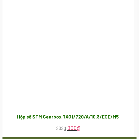
Hộp số STM Gearbox RXO1/720/A/10.3/ECE/M5
300
₫
333
₫