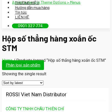
Assign a menu in Theme Options > Menus
THƯƠNG HIỆU
Hướng dẫn mua hàng
Tin tức
LIÊN HỆ
0901 327 774
Hộp số thẳng hàng xoắn ốc
STM
Home
/
Products tagged “Hộp số thẳng hàng xoắn ốc STM”
Phân loại sản phẩm
Showing the single result
ROSSI Viet Nam Distributor
CÔNG TY TNHH CHÂU THIÊN CHÍ