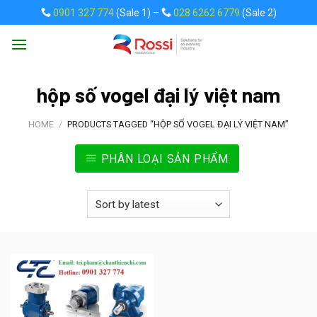
Skip
0901 327 774
(Sale 1) –
028 6262 6779
(Sale 2)
to
content
hộp số vogel đại lý việt nam
HOME
/
PRODUCTS TAGGED “HỘP SỐ VOGEL ĐẠI LÝ VIỆT NAM”
PHÂN LOẠI SẢN PHẨM