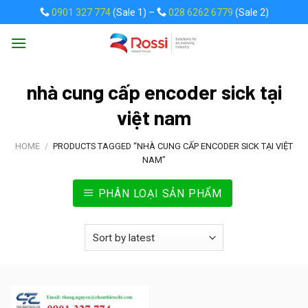
Skip
0901 327 774
(Sale 1) –
028 6262 6779
(Sale 2)
to
content
nhà cung cấp encoder sick tại
việt nam
HOME
/
PRODUCTS TAGGED “NHÀ CUNG CẤP ENCODER SICK TẠI VIỆT
NAM”
PHÂN LOẠI SẢN PHẨM