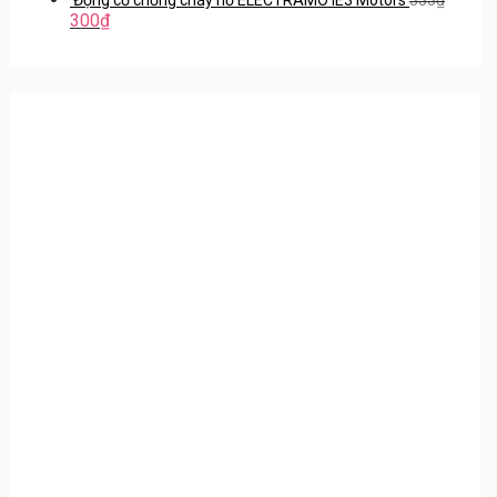
300
₫