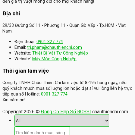
đến giá trị vượt mong đợi cho mọi khách hàng!
Địa chỉ
29/33 Đường Số 11 - Phường 11 - Quận Gò Vấp - Tp.HCM - Việt
Nam.
Điện thoại:
0901 327 774
Email:
tri.pham@chauthienchi.com
Website:
Thiệt Bị Vật Tư Công Nghiệp
:
Website
Máy Móc Công Nghiệp
Thời gian làm việc
Công ty TNHH Châu Thiên Chí làm việc từ 8-19h hàng ngày, nếu
quý khách muốn mua số lượng lớn hoặc đặt sỉ vui lòng liên hệ trực
tiếp qua số Hotline:
0901 327 774
Xin cảm ơn!
Copyright 2026 ©
Động Cơ Hộp Số ROSSI
chauthienchi.com