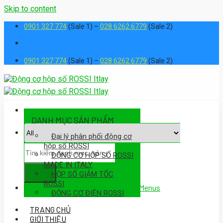
Skip to content
0901 327 774
(Sale 1) –
028 6262 6779
(Sale 2)
0901 327 774
(Sale 1) –
028 6262 6779
(Sale 2)
DANH MỤC SẢN PHẨM
Đại lý phân phối động cơ
hộp số ROSSI
ĐỘNG CƠ HỘP SỐ ROSSI
MADE IN ITALY
HỘP SỐ GIẢM TỐC
ROSSI
Assign a menu in Theme Options > Menus
ĐỘNG CƠ ĐIỆN ROSSI
TRANG CHỦ
GIỚI THIỆU