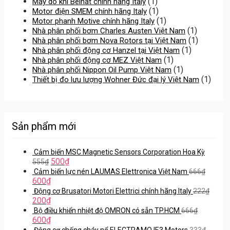
(1)
Máy dò khí Beinat chính hãng Italy
(1)
Motor điện SMEM chính hãng Italy
(1)
Motor phanh Motive chính hãng Italy
(1)
Nhà phân phối bơm Charles Austen Việt Nam
(1)
Nhà phân phối bơm Nova Rotors tại Việt Nam
(1)
Nhà phân phối động cơ Hanzel tại Việt Nam
(1)
Nhà phân phối động cơ MEZ Việt Nam
(1)
Nhà phân phối Nippon Oil Pump Việt Nam
(1)
Thiết bị đo lưu lượng Wohner Đức đại lý Việt Nam
Sản phẩm mới
Cảm biến MSC Magnetic Sensors Corporation Hoa Kỳ
500
₫
555
₫
Cảm biến lực nén LAUMAS Elettronica Việt Nam
666
₫
600
₫
Động cơ Brusatori Motori Elettrici chính hãng Italy
222
₫
200
₫
Bộ điều khiển nhiệt độ OMRON có sẵn TP.HCM
666
₫
600
₫
Động cơ chống cháy nổ ELECTRAMO IE3 Motors
333
₫