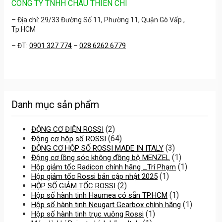
CÔNG TY TNHH CHÂU THIÊN CHÍ
– Địa chỉ: 29/33 Đường Số 11, Phường 11, Quận Gò Vấp ,
Tp.HCM
– ĐT:
0901 327 774
–
028 6262 6779
Danh mục sản phẩm
(2)
ĐỘNG CƠ ĐIỆN ROSSI
(64)
Động cơ hộp số ROSSI
(3)
ĐỘNG CƠ HỘP SỐ ROSSI MADE IN ITALY
(1)
Động cơ lồng sóc không đồng bộ MENZEL
(1)
Hộp giảm tốc Radicon chính hãng _Trí Phạm
(1)
Hộp giảm tốc Rossi bản cập nhật 2025
(2)
HỘP SỐ GIẢM TỐC ROSSI
(1)
Hộp số hành tinh Haumea có sẵn TP.HCM
(1)
Hộp số hành tinh Neugart Gearbox chính hãng
(1)
Hộp số hành tinh trục vuông Rossi