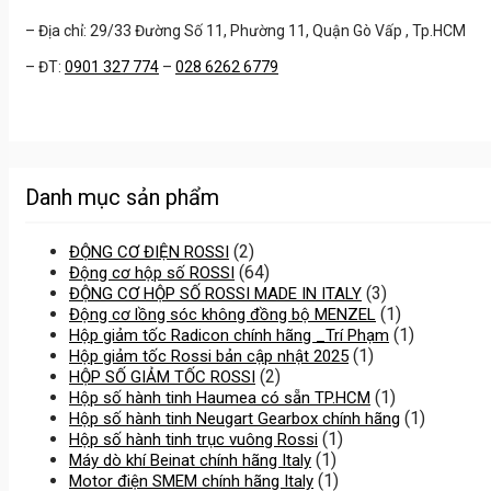
– Địa chỉ: 29/33 Đường Số 11, Phường 11, Quận Gò Vấp , Tp.HCM
– ĐT:
0901 327 774
–
028 6262 6779
Danh mục sản phẩm
(2)
ĐỘNG CƠ ĐIỆN ROSSI
(64)
Động cơ hộp số ROSSI
(3)
ĐỘNG CƠ HỘP SỐ ROSSI MADE IN ITALY
(1)
Động cơ lồng sóc không đồng bộ MENZEL
(1)
Hộp giảm tốc Radicon chính hãng _Trí Phạm
(1)
Hộp giảm tốc Rossi bản cập nhật 2025
(2)
HỘP SỐ GIẢM TỐC ROSSI
(1)
Hộp số hành tinh Haumea có sẵn TP.HCM
(1)
Hộp số hành tinh Neugart Gearbox chính hãng
(1)
Hộp số hành tinh trục vuông Rossi
(1)
Máy dò khí Beinat chính hãng Italy
(1)
Motor điện SMEM chính hãng Italy