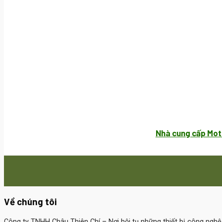
Nhà cung cấp Mot
Về chúng tôi
Công ty TNHH Châu Thiên Chí
– Nơi hội tụ những thiết bị công ngh