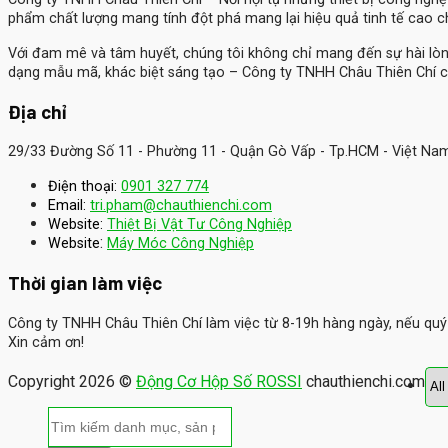
phẩm chất lượng mang tính đột phá mang lại hiệu quả tinh tế cao 
Với đam mê và tâm huyết, chúng tôi không chỉ mang đến sự hài lò
dạng mẫu mã, khác biệt sáng tạo – Công ty TNHH Châu Thiên Chí c
Địa chỉ
29/33 Đường Số 11 - Phường 11 - Quận Gò Vấp - Tp.HCM - Việt Na
Điện thoại:
0901 327 774
Email:
tri.pham@chauthienchi.com
Website:
Thiệt Bị Vật Tư Công Nghiệp
:
Website
Máy Móc Công Nghiệp
Thời gian làm việc
Công ty TNHH Châu Thiên Chí làm việc từ 8-19h hàng ngày, nếu quý k
Xin cảm ơn!
Copyright 2026 ©
Động Cơ Hộp Số ROSSI
chauthienchi.com