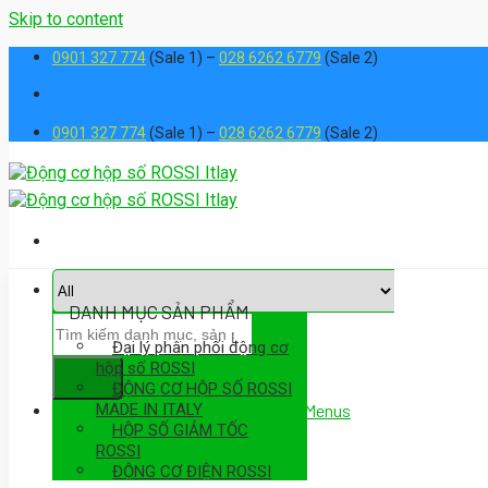
Skip to content
0901 327 774
(Sale 1) –
028 6262 6779
(Sale 2)
0901 327 774
(Sale 1) –
028 6262 6779
(Sale 2)
DANH MỤC SẢN PHẨM
Đại lý phân phối động cơ
hộp số ROSSI
ĐỘNG CƠ HỘP SỐ ROSSI
MADE IN ITALY
Assign a menu in Theme Options > Menus
HỘP SỐ GIẢM TỐC
ROSSI
ĐỘNG CƠ ĐIỆN ROSSI