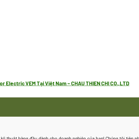
or Electric VEM Tại Việt Nam – CHAU THIEN CHI CO.,LTD
ệ kỹ thuật hàng đầu dành cho doanh nghiệp của bạn! Chúng tôi tiên 