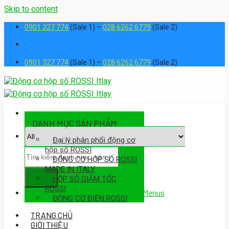
Skip to content
0901 327 774
(Sale 1) –
028 6262 6779
(Sale 2)
0901 327 774
(Sale 1) –
028 6262 6779
(Sale 2)
DANH MỤC SẢN PHẨM
Đại lý phân phối động cơ
hộp số ROSSI
ĐỘNG CƠ HỘP SỐ ROSSI
MADE IN ITALY
HỘP SỐ GIẢM TỐC
ROSSI
Assign a menu in Theme Options > Menus
ĐỘNG CƠ ĐIỆN ROSSI
TRANG CHỦ
GIỚI THIỆU