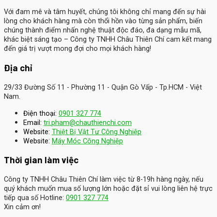
Với đam mê và tâm huyết, chúng tôi không chỉ mang đến sự hài
lòng cho khách hàng mà còn thổi hồn vào từng sản phẩm, biến
chúng thành điểm nhấn nghệ thuật độc đáo, đa dạng mẫu mã,
khác biệt sáng tạo – Công ty TNHH Châu Thiên Chí cam kết mang
đến giá trị vượt mong đợi cho mọi khách hàng!
Địa chỉ
29/33 Đường Số 11 - Phường 11 - Quận Gò Vấp - Tp.HCM - Việt
Nam.
Điện thoại:
0901 327 774
Email:
tri.pham@chauthienchi.com
Website:
Thiệt Bị Vật Tư Công Nghiệp
:
Website
Máy Móc Công Nghiệp
Thời gian làm việc
Công ty TNHH Châu Thiên Chí làm việc từ 8-19h hàng ngày, nếu
quý khách muốn mua số lượng lớn hoặc đặt sỉ vui lòng liên hệ trực
tiếp qua số Hotline:
0901 327 774
Xin cảm ơn!