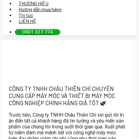
THƯƠNG HIỆU
Hướng dẫn mua hàng
Tin tức
LIÊN HỆ
0901 327 774
CÔNG TY TNHH CHÂU THIÊN CHÍ CHUYÊN
CUNG CẤP MÁY MÓC VÀ THIẾT BỊ MÁY MÓC
CÔNG NGHIỆP CHÍNH HÃNG GIÁ TỐT
🌿
Trước tiên,
Công ty TNHH Châu Thiên Chí
xin gửi lời tri
ân đến tất cả khách hàng đã tin tưởng và yêu mến sản
phẩm của chúng tôi trong suốt thời gian qua. Xuất phát
từ
niềm đam mê mãnh liệt với công nghệ máy móc
hiện đại nhằm giảm chi phí cũng như thời gian sản