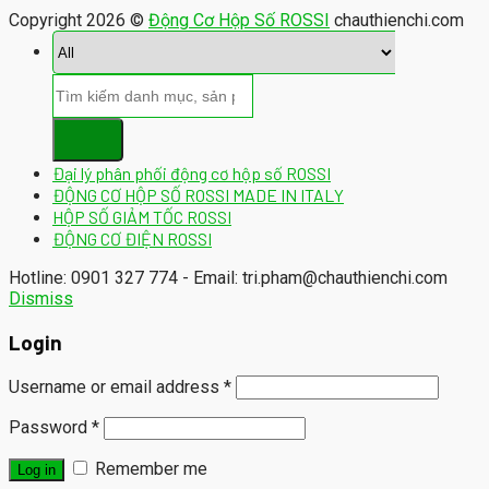
Copyright 2026 ©
Động Cơ Hộp Số ROSSI
chauthienchi.com
Đại lý phân phối động cơ hộp số ROSSI
ĐỘNG CƠ HỘP SỐ ROSSI MADE IN ITALY
HỘP SỐ GIẢM TỐC ROSSI
ĐỘNG CƠ ĐIỆN ROSSI
Hotline: 0901 327 774 - Email: tri.pham@chauthienchi.com
Dismiss
Login
Username or email address
*
Password
*
Remember me
Log in