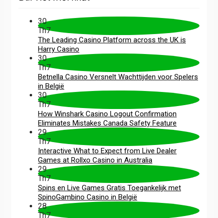
30
Th7
The Leading Casino Platform across the UK is
Harry Casino
30
Th7
Betnella Casino Versnelt Wachttijden voor Spelers
in België
30
Th7
How Winshark Casino Logout Confirmation
Eliminates Mistakes Canada Safety Feature
29
Th7
Interactive What to Expect from Live Dealer
Games at Rollxo Casino in Australia
29
Th7
Spins en Live Games Gratis Toegankelijk met
SpinoGambino Casino in België
28
Th7