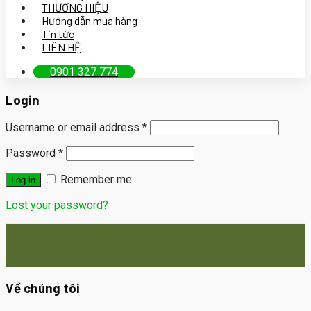
THƯƠNG HIỆU
Hướng dẫn mua hàng
Tin tức
LIÊN HỆ
0901 327 774
Login
Username or email address
*
Password
*
Remember me
Log in
Lost your password?
Về chúng tôi