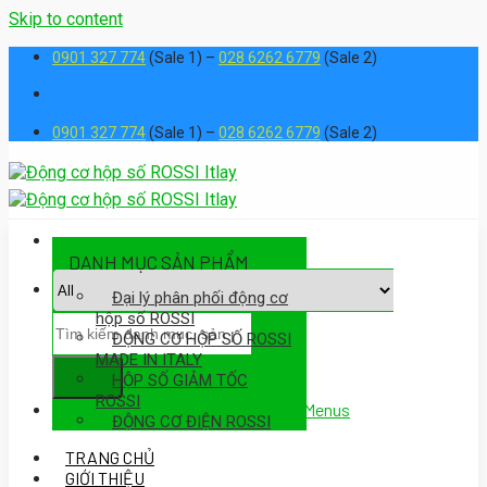
Skip to content
0901 327 774
(Sale 1) –
028 6262 6779
(Sale 2)
0901 327 774
(Sale 1) –
028 6262 6779
(Sale 2)
DANH MỤC SẢN PHẨM
Đại lý phân phối động cơ
hộp số ROSSI
ĐỘNG CƠ HỘP SỐ ROSSI
MADE IN ITALY
HỘP SỐ GIẢM TỐC
ROSSI
Assign a menu in Theme Options > Menus
ĐỘNG CƠ ĐIỆN ROSSI
TRANG CHỦ
GIỚI THIỆU