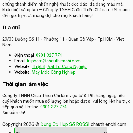
chúng thành điểm nhấn nghệ thuật độc đáo, đa dạng mẫu mã,
khác biệt sáng tạo – Công ty TNHH Châu Thiên Chí cam kết mang
đến giá trị vượt mong đợi cho mọi khách hàng!
Địa chỉ
29/33 Đường Số 11 - Phường 11 - Quận Gò Vấp - Tp.HCM - Việt
Nam.
Điện thoại:
0901 327 774
Email:
tri.pham@chauthienchi.com
Website:
Thiệt Bị Vật Tư Công Nghiệp
:
Website
Máy Móc Công Nghiệp
Thời gian làm việc
Công ty TNHH Châu Thiên Chí làm việc từ 8-19h hàng ngày, nếu
quý khách muốn mua số lượng lớn hoặc đặt sỉ vui lòng liên hệ trực
tiếp qua số Hotline:
0901 327 774
Xin cảm ơn!
Copyright 2026 ©
Động Cơ Hộp Số ROSSI
chauthienchi.com