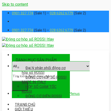
Skip to content
0901 327 774
(Sale 1) –
028 6262 6779
(Sale 2)
0901 327 774
(Sale 1) –
028 6262 6779
(Sale 2)
DANH MỤC SẢN PHẨM
Đại lý phân phối động cơ
hộp số ROSSI
ĐỘNG CƠ HỘP SỐ ROSSI
MADE IN ITALY
HỘP SỐ GIẢM TỐC
ROSSI
Assign a menu in Theme Options > Menus
ĐỘNG CƠ ĐIỆN ROSSI
TRANG CHỦ
GIỚI THIỆU