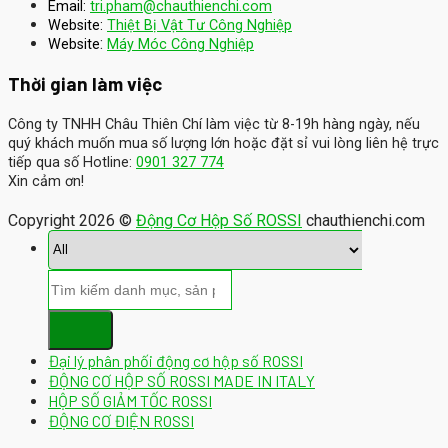
Email:
tri.pham@chauthienchi.com
Website:
Thiệt Bị Vật Tư Công Nghiệp
:
Website
Máy Móc Công Nghiệp
Thời gian làm việc
Công ty TNHH Châu Thiên Chí làm việc từ 8-19h hàng ngày, nếu
quý khách muốn mua số lượng lớn hoặc đặt sỉ vui lòng liên hệ trực
tiếp qua số Hotline:
0901 327 774
Xin cảm ơn!
Copyright 2026 ©
Động Cơ Hộp Số ROSSI
chauthienchi.com
Đại lý phân phối động cơ hộp số ROSSI
ĐỘNG CƠ HỘP SỐ ROSSI MADE IN ITALY
HỘP SỐ GIẢM TỐC ROSSI
ĐỘNG CƠ ĐIỆN ROSSI