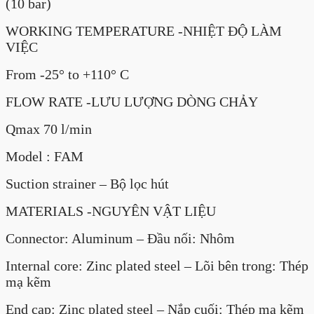
(10 bar)
WORKING TEMPERATURE -NHIỆT ĐỘ LÀM
VIỆC
From -25° to +110° C
FLOW RATE -LƯU LƯỢNG DÒNG CHẢY
Qmax 70 l/min
Model : FAM
Suction strainer – Bộ lọc hút
MATERIALS -NGUYÊN VẬT LIỆU
Connector: Aluminum – Đầu nối: Nhôm
Internal core: Zinc plated steel – Lõi bên trong: Thép
mạ kẽm
End cap: Zinc plated steel – Nắp cuối: Thép mạ kẽm