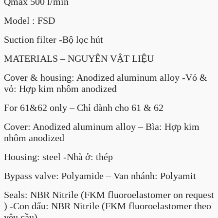
Qmax 500 l/min
Model : FSD
Suction filter -Bộ lọc hút
MATERIALS – NGUYÊN VẬT LIỆU
Cover & housing: Anodized aluminum alloy -Vỏ &
vỏ: Hợp kim nhôm anodized
For 61&62 only – Chỉ dành cho 61 & 62
Cover: Anodized aluminum alloy – Bìa: Hợp kim
nhôm anodized
Housing: steel -Nhà ở: thép
Bypass valve: Polyamide – Van nhánh: Polyamit
Seals: NBR Nitrile (FKM fluoroelastomer on request
) -Con dấu: NBR Nitrile (FKM fluoroelastomer theo
yêu cầu)