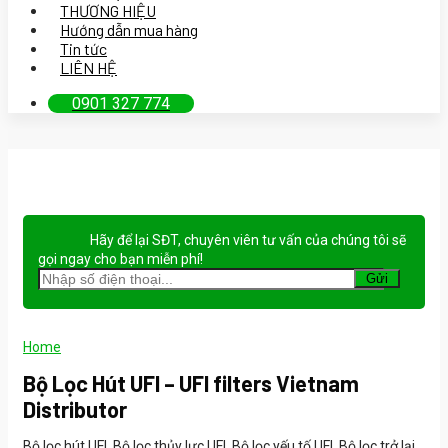
THƯƠNG HIỆU
Hướng dẫn mua hàng
Tin tức
LIÊN HỆ
0901 327 774
Hãy để lại
SĐT, chuyên viên tư vấn
của chúng tôi sẽ
gọi ngay cho bạn
miễn phí!
Home
Bộ Lọc Hút UFI – UFI filters Vietnam
Distributor
Bộ lọc hút UFI, Bộ lọc thủy lực UFI, Bộ lọc yếu tố UFI, Bộ lọc trở lại