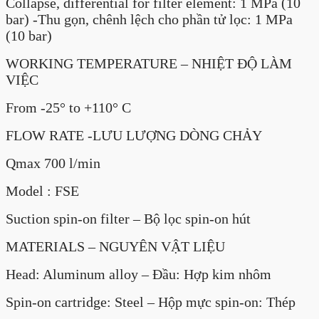
Collapse, differential for filter element: 1 MPa (10
bar) -Thu gọn, chênh lệch cho phần tử lọc: 1 MPa
(10 bar)
WORKING TEMPERATURE – NHIỆT ĐỘ LÀM
VIỆC
From -25° to +110° C
FLOW RATE -LƯU LƯỢNG DÒNG CHẢY
Qmax 700 l/min
Model : FSE
Suction spin-on filter – Bộ lọc spin-on hút
MATERIALS – NGUYÊN VẬT LIỆU
Head: Aluminum alloy – Đầu: Hợp kim nhôm
Spin-on cartridge: Steel – Hộp mực spin-on: Thép