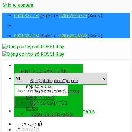
Skip to content
0901 327 774
(Sale 1) –
028 6262 6779
(Sale 2)
0901 327 774
(Sale 1) –
028 6262 6779
(Sale 2)
DANH MỤC SẢN PHẨM
Đại lý phân phối động cơ
hộp số ROSSI
ĐỘNG CƠ HỘP SỐ ROSSI
MADE IN ITALY
HỘP SỐ GIẢM TỐC
ROSSI
Assign a menu in Theme Options > Menus
ĐỘNG CƠ ĐIỆN ROSSI
TRANG CHỦ
GIỚI THIỆU