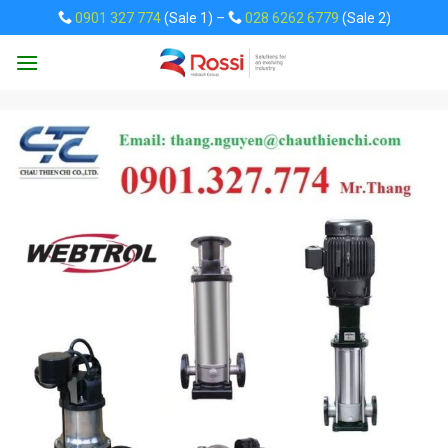
Skip
0901 327 774
(Sale 1) –
028 6262 6779
(Sale 2)
to
content