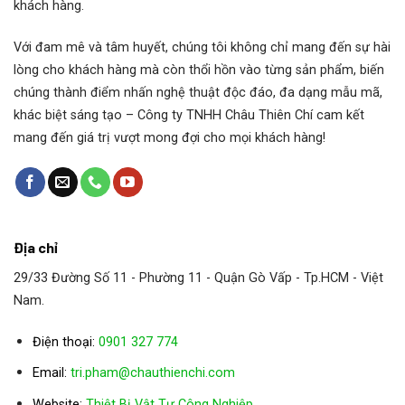
khách hàng.
trường và có thể được điều chỉnh để đáp ứng nhiều
tình huống khác nhau.
Với đam mê và tâm huyết, chúng tôi không chỉ mang đến sự hài
lòng cho khách hàng mà còn thổi hồn vào từng sản phẩm, biến
Model : Bơm Chìm Webtrol
chúng thành điểm nhấn nghệ thuật độc đáo, đa dạng mẫu mã,
khác biệt sáng tạo – Công ty TNHH Châu Thiên Chí cam kết
Webtrol NV25B2
mang đến giá trị vượt mong đợi cho mọi khách hàng!
Webtrol NV25B3
webtrol NV25B4
Địa chỉ
webtrol NV25B5
29/33 Đường Số 11 - Phường 11 - Quận Gò Vấp - Tp.HCM - Việt
Nam.
webtrol NV25B6
Điện thoại:
0901 327 774
Webtrol NV25B7
Email:
tri.pham@chauthienchi.com
Website:
Thiệt Bị Vật Tư Công Nghiệp