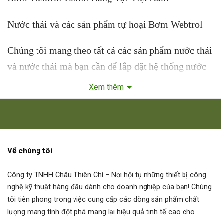
Nước thải và các sản phẩm tự hoại Bơm Webtrol
Chúng tôi mang theo tất cả các sản phẩm nước thải
và nước thải mà bạn cần để lắp đặt hệ thống nước
thải hoàn chỉnh, từ bể chứa và bảng điều khiển đến
Xem thêm
đường ống và phụ kiện. Chúng tôi chứng khoán tất
cả các thương hiệu lớn.
Hệ thống xử lý nước thải Bơm Webtrol
Về chúng tôi
Chúng tôi có thể cung cấp các thành phần hệ thống
Công ty TNHH Châu Thiên Chí
– Nơi hội tụ những thiết bị công
hoặc toàn bộ nhà máy xử lý phi tập trung cho các
nghệ kỹ thuật hàng đầu dành cho doanh nghiệp của bạn! Chúng
doanh nghiệp, cộng đồng nhỏ và chủ sở hữu tài sản
tôi tiên phong trong việc cung cấp các dòng sản phẩm chất
dân cư. Các hệ thống này bền, thân thiện với môi
lượng mang tính đột phá mang lại hiệu quả tinh tế cao cho