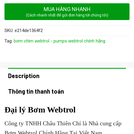
MUA HÀNG NHANH
(Cách nhanh nhất để gửi đơn hàng tới chúng tôi)
SKU:
e214de1364f2
Tag:
bơm chìm webtrol - pumps webtrol chính hãng
Description
Thông tin thanh toán
Đại lý Bơm Webtrol
Công ty TNHH Châu Thiên Chí là Nhà cung cấp
Bơm Webtrol Chính Hãng Tại Việt Nam