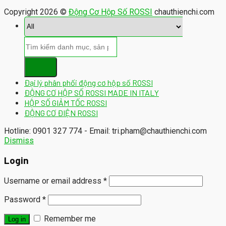
Copyright 2026 ©
Động Cơ Hộp Số ROSSI
chauthienchi.com
Đại lý phân phối động cơ hộp số ROSSI
ĐỘNG CƠ HỘP SỐ ROSSI MADE IN ITALY
HỘP SỐ GIẢM TỐC ROSSI
ĐỘNG CƠ ĐIỆN ROSSI
Hotline: 0901 327 774 - Email: tri.pham@chauthienchi.com
Dismiss
Login
Username or email address
*
Password
*
Remember me
Log in