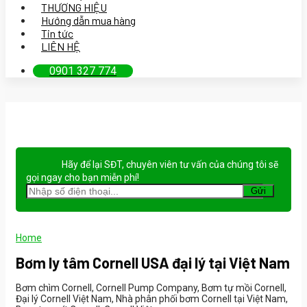
THƯƠNG HIỆU
Hướng dẫn mua hàng
Tin tức
LIÊN HỆ
0901 327 774
Hãy để lại
SĐT, chuyên viên tư vấn
của chúng tôi sẽ
gọi ngay cho bạn
miễn phí!
Home
Bơm ly tâm Cornell USA đại lý tại Việt Nam
Bơm chìm Cornell, Cornell Pump Company, Bơm tự mồi Cornell,
Đại lý Cornell Việt Nam, Nhà phân phối bơm Cornell tại Việt Nam,