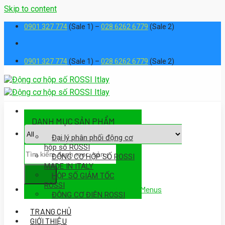
Skip to content
0901 327 774
(Sale 1) –
028 6262 6779
(Sale 2)
0901 327 774
(Sale 1) –
028 6262 6779
(Sale 2)
DANH MỤC SẢN PHẨM
Đại lý phân phối động cơ
hộp số ROSSI
ĐỘNG CƠ HỘP SỐ ROSSI
MADE IN ITALY
HỘP SỐ GIẢM TỐC
ROSSI
Assign a menu in Theme Options > Menus
ĐỘNG CƠ ĐIỆN ROSSI
TRANG CHỦ
GIỚI THIỆU