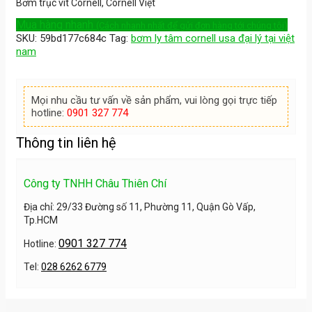
Bơm trục vít Cornell, Cornell Việt
Mua hàng nhanh
(Cách nhanh nhất để gửi đơn hàng tới chúng tôi)
SKU:
59bd177c684c
Tag:
bơm ly tâm cornell usa đại lý tại việt
nam
Mọi nhu cầu tư vấn về sản phẩm, vui lòng gọi trực tiếp
hotline:
0901 327 774
Thông tin liên hệ
Công ty TNHH Châu Thiên Chí
Địa chỉ: 29/33 Đường số 11, Phường 11, Quận Gò Vấp,
Tp.HCM
0901 327 774
Hotline:
Tel:
028 6262 6779