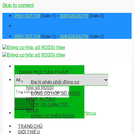
Skip to content
0901 327 774
(Sale 1) –
028 6262 6779
(Sale 2)
0901 327 774
(Sale 1) –
028 6262 6779
(Sale 2)
DANH MỤC SẢN PHẨM
Đại lý phân phối động cơ
hộp số ROSSI
ĐỘNG CƠ HỘP SỐ ROSSI
MADE IN ITALY
HỘP SỐ GIẢM TỐC
ROSSI
Assign a menu in Theme Options > Menus
ĐỘNG CƠ ĐIỆN ROSSI
TRANG CHỦ
GIỚI THIỆU