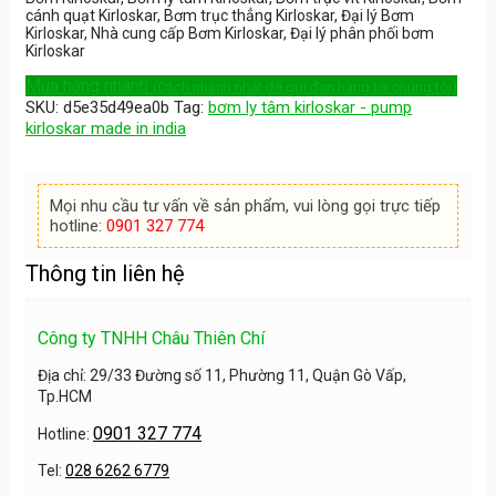
cánh quạt Kirloskar, Bơm trục thẳng Kirloskar, Đại lý Bơm
Kirloskar, Nhà cung cấp Bơm Kirloskar, Đại lý phân phối bơm
Kirloskar
Mua hàng nhanh
(Cách nhanh nhất để gửi đơn hàng tới chúng tôi)
SKU:
d5e35d49ea0b
Tag:
bơm ly tâm kirloskar - pump
kirloskar made in india
Mọi nhu cầu tư vấn về sản phẩm, vui lòng gọi trực tiếp
hotline:
0901 327 774
Thông tin liên hệ
Công ty TNHH Châu Thiên Chí
Địa chỉ: 29/33 Đường số 11, Phường 11, Quận Gò Vấp,
Tp.HCM
0901 327 774
Hotline:
Tel:
028 6262 6779