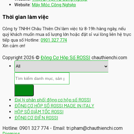
:
Website
Máy Móc Công Nghiệp
Thời gian làm việc
Công ty TNHH Châu Thiên Chí làm việc từ 8-19h hàng ngày, nếu
quý khách muốn mua số lượng lớn hoặc đặt sỉ vui lòng liên hệ trực
tiếp qua số Hotline:
0901 327 774
Xin cảm ơn!
Copyright 2026 ©
Động Cơ Hộp Số ROSSI
chauthienchi.com
Đại lý phân phối động cơ hộp số ROSSI
ĐỘNG CƠ HỘP SỐ ROSSI MADE IN ITALY
HỘP SỐ GIẢM TỐC ROSSI
ĐỘNG CƠ ĐIỆN ROSSI
Hotline: 0901 327 774 - Email: tri.pham@chauthienchi.com
Dismiss