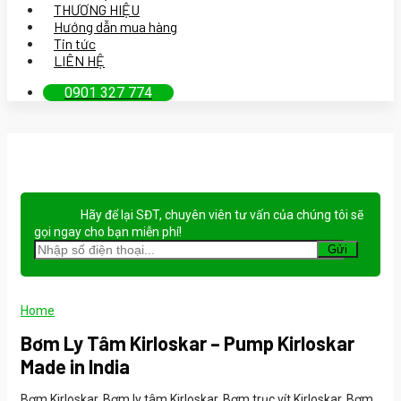
THƯƠNG HIỆU
Hướng dẫn mua hàng
Tin tức
LIÊN HỆ
0901 327 774
Hãy để lại
SĐT, chuyên viên tư vấn
của chúng tôi sẽ
gọi ngay cho bạn
miễn phí!
Home
Bơm Ly Tâm Kirloskar – Pump Kirloskar
Made in India
Bơm Kirloskar, Bơm ly tâm Kirloskar, Bơm trục vít Kirloskar, Bơm