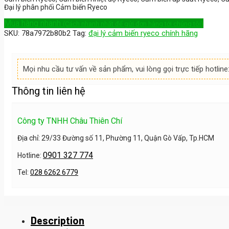
Đại lý phân phối Cảm biến Ryeco
Mua hàng nhanh
(Cách nhanh nhất để gửi đơn hàng tới chúng tôi)
SKU:
78a7972b80b2
Tag:
đại lý cảm biến ryeco chính hãng
Mọi nhu cầu tư vấn về sản phẩm, vui lòng gọi trực tiếp hotline
Thông tin liên hệ
Công ty TNHH Châu Thiên Chí
Địa chỉ: 29/33 Đường số 11, Phường 11, Quận Gò Vấp, Tp.HCM
0901 327 774
Hotline:
Tel:
028 6262 6779
Description