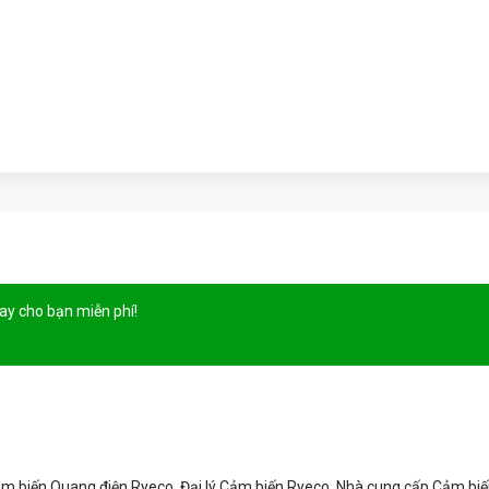
gay cho bạn
miễn phí!
ảm biến Quang điện Ryeco, Đại lý Cảm biến Ryeco, Nhà cung cấp Cảm bi