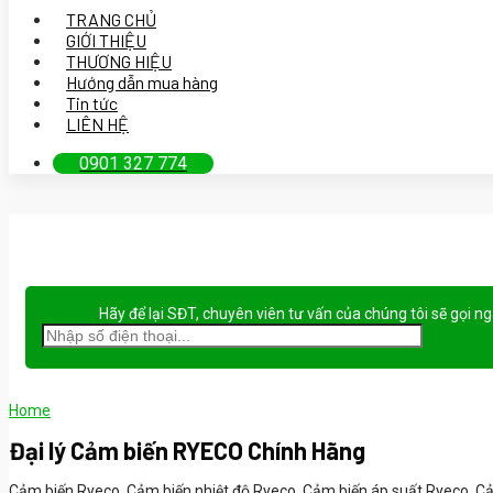
TRANG CHỦ
GIỚI THIỆU
THƯƠNG HIỆU
Hướng dẫn mua hàng
Tin tức
LIÊN HỆ
0901 327 774
Hãy để lại
SĐT, chuyên viên tư vấn
của chúng tôi sẽ gọi n
Home
Đại lý Cảm biến RYECO Chính Hãng
Cảm biến Ryeco, Cảm biến nhiệt độ Ryeco, Cảm biến áp suất Ryeco, C