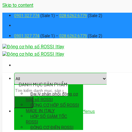
Skip to content
0901 327 774
(Sale 1) –
028 6262 6779
(Sale 2)
0901 327 774
(Sale 1) –
028 6262 6779
(Sale 2)
DANH MỤC SẢN PHẨM
Đại lý phân phối động cơ
hộp số ROSSI
ĐỘNG CƠ HỘP SỐ ROSSI
MADE IN ITALY
Assign a menu in Theme Options > Menus
HỘP SỐ GIẢM TỐC
ROSSI
ĐỘNG CƠ ĐIỆN ROSSI