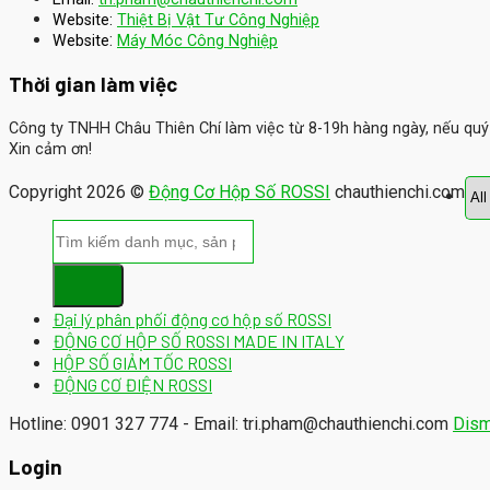
Website:
Thiệt Bị Vật Tư Công Nghiệp
:
Website
Máy Móc Công Nghiệp
Thời gian làm việc
Công ty TNHH Châu Thiên Chí làm việc từ 8-19h hàng ngày, nếu quý k
Xin cảm ơn!
Copyright 2026 ©
Động Cơ Hộp Số ROSSI
chauthienchi.com
Đại lý phân phối động cơ hộp số ROSSI
ĐỘNG CƠ HỘP SỐ ROSSI MADE IN ITALY
HỘP SỐ GIẢM TỐC ROSSI
ĐỘNG CƠ ĐIỆN ROSSI
Hotline: 0901 327 774 - Email: tri.pham@chauthienchi.com
Dism
Login