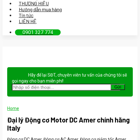
THƯƠNG HIỆU
Hướng dẫn mua hàng
Tin tức
LIÊN HỆ
0901 327 774
Hãy để lại
SĐT, chuyên viên tư vấn
của chúng tôi sẽ
gọi ngay cho bạn
miễn phí!
Home
Đại lý Động cơ Motor DC Amer chính hãng
Italy
Động cơ DC Amer, Động cơ AC Amer, Động cơ giảm tốc Amer,