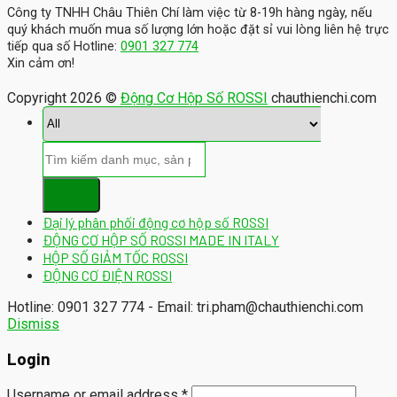
Công ty TNHH Châu Thiên Chí làm việc từ 8-19h hàng ngày, nếu
quý khách muốn mua số lượng lớn hoặc đặt sỉ vui lòng liên hệ trực
tiếp qua số Hotline:
0901 327 774
Xin cảm ơn!
Copyright 2026 ©
Động Cơ Hộp Số ROSSI
chauthienchi.com
Đại lý phân phối động cơ hộp số ROSSI
ĐỘNG CƠ HỘP SỐ ROSSI MADE IN ITALY
HỘP SỐ GIẢM TỐC ROSSI
ĐỘNG CƠ ĐIỆN ROSSI
Hotline: 0901 327 774 - Email: tri.pham@chauthienchi.com
Dismiss
Login
Username or email address
*