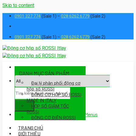
Skip to content
0901 327 774
(Sale 1) –
028 6262 6779
(Sale 2)
0901 327 774
(Sale 1) –
028 6262 6779
(Sale 2)
DANH MỤC SẢN PHẨM
Đại lý phân phối động cơ
hộp số ROSSI
ĐỘNG CƠ HỘP SỐ ROSSI
MADE IN ITALY
HỘP SỐ GIẢM TỐC
ROSSI
Assign a menu in Theme Options > Menus
ĐỘNG CƠ ĐIỆN ROSSI
TRANG CHỦ
GIỚI THIỆU