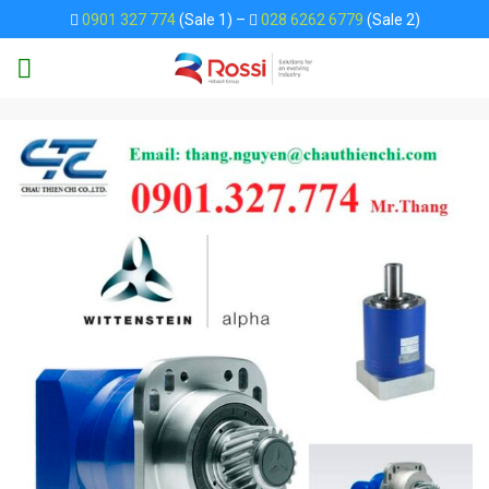
Skip
0901 327 774
(Sale 1) –
028 6262 6779
(Sale 2)
to
content