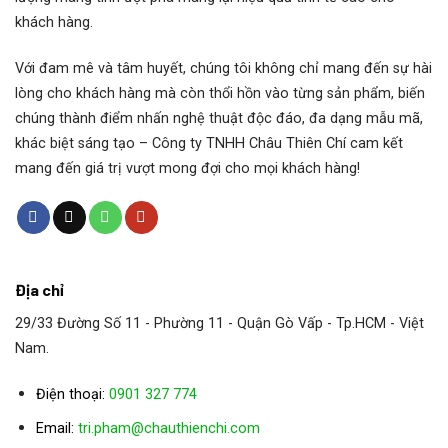
khách hàng.
Wittenstein HG+ 075S-MF1-3-6E1-1K00
Với đam mê và tâm huyết, chúng tôi không chỉ mang đến sự hài
Wittenstein LP 070-M02-30-111-000
lòng cho khách hàng mà còn thổi hồn vào từng sản phẩm, biến
chúng thành điểm nhấn nghệ thuật độc đáo, đa dạng mẫu mã,
Wittenstein LP 120-M01-5-111-000
khác biệt sáng tạo – Công ty TNHH Châu Thiên Chí cam kết
mang đến giá trị vượt mong đợi cho mọi khách hàng!
Wittenstein LP 090-M01-10-111-000
Wittenstein SP 075S-MF1-7-1C1-2S
Địa chỉ
Wittenstein SP 075-MX2-30-010-000
29/33 Đường Số 11 - Phường 11 - Quận Gò Vấp - Tp.HCM - Việt
Wittenstein SP 75-M1-7
Nam.
Điện thoại:
0901 327 774
Wittenstein LP070-M02-25-111-000
Email:
tri.pham@chauthienchi.com