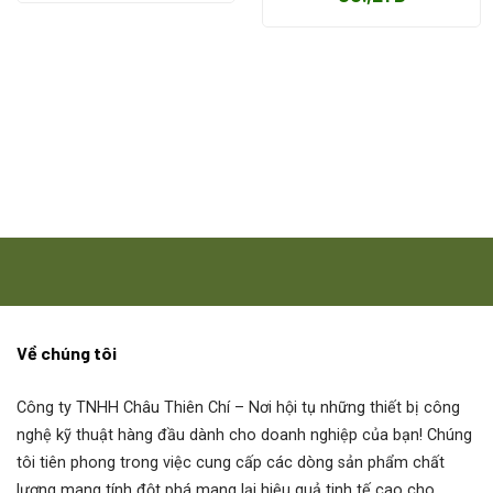
biến, Encoder, Coupling ..
Hộp số xoắn ốc Wittenstein
Wittenstein SPK-140-MX2-8 -051-001
Wittenstein TK+025S-MF1-7-5H1-1K00 1070252
Wittenstein SP 140S-NF1-10 -1l1-2S
Wittenstein SP 140S-MF1-7-1G1-2S
Về chúng tôi
Wittenstein LP070-M02-30-111-000
Công ty TNHH Châu Thiên Chí
– Nơi hội tụ những thiết bị công
Wittenstein SP100S-MF2-50-161-2S
nghệ kỹ thuật hàng đầu dành cho doanh nghiệp của bạn! Chúng
tôi tiên phong trong việc cung cấp các dòng sản phẩm chất
Wittenstein SPK 100-MF2-5-141-PGG
lượng mang tính đột phá mang lại hiệu quả tinh tế cao cho