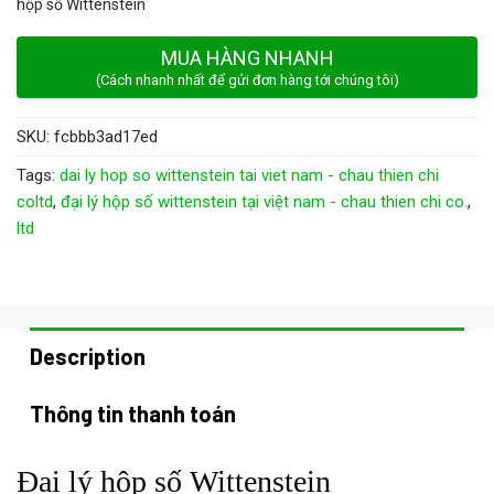
hộp số Wittenstein
MUA HÀNG NHANH
(Cách nhanh nhất để gửi đơn hàng tới chúng tôi)
SKU:
fcbbb3ad17ed
Tags:
dai ly hop so wittenstein tai viet nam - chau thien chi
coltd
,
đại lý hộp số wittenstein tại việt nam - chau thien chi co.
,
ltd
Description
Thông tin thanh toán
Đại lý hộp số Wittenstein