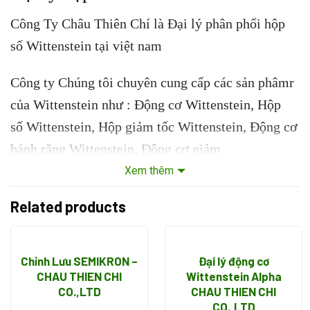
Công Ty Châu Thiên Chí là Đại lý phân phối hộp
số Wittenstein tại việt nam
Công ty Chúng tôi chuyên cung cấp các sản phâmr
của Wittenstein như : Động cơ Wittenstein, Hộp
số Wittenstein, Hộp giảm tốc Wittenstein, Động cơ
bánh răng Wittenstein, Động cơ giảm
tốc Wittenstein, Hộp số hành tinh Wittenstein, Hộp
Xem thêm
số xoắn ốc Wittenstein, Motor giảm
Related products
tốc Wittenstein, Hộp số giảm tốc Wittenstein, bánh
răng Wittenstein
Chỉnh Lưu SEMIKRON –
Đại lý động cơ
Công ty chúng tôi là Đại lý ủy quyền của Động cơ,
CHAU THIEN CHI
Wittenstein Alpha
CO.,LTD
CHAU THIEN CHI
Hộp số, Hộp giảm tốc, Bơm, Van, Xi lanh, Cảm
CO.,LTD