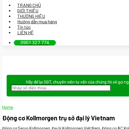
TRANG CHỦ
GIỚI THIỆU
THƯƠNG HIỆU
Hướng dẫn mua hàng
Tin tức
LIÊN HỆ
0901 327 774
Hãy để lại
SĐT, chuyên viên tư vấn
của chúng tôi sẽ gọi n
Home
Động cơ Kollmorgen trụ sở đại lý Vietnam
Động cơ Servo Kollmorgen, Đại lý Kollmorgen Việt Nam, Động cơ AC Ko