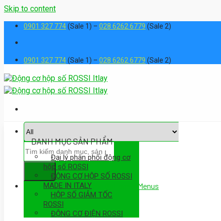
Skip to content
0901 327 774
(Sale 1) –
028 6262 6779
(Sale 2)
0901 327 774
(Sale 1) –
028 6262 6779
(Sale 2)
DANH MỤC SẢN PHẨM
Đại lý phân phối động cơ
hộp số ROSSI
ĐỘNG CƠ HỘP SỐ ROSSI
MADE IN ITALY
Assign a menu in Theme Options > Menus
HỘP SỐ GIẢM TỐC
ROSSI
ĐỘNG CƠ ĐIỆN ROSSI