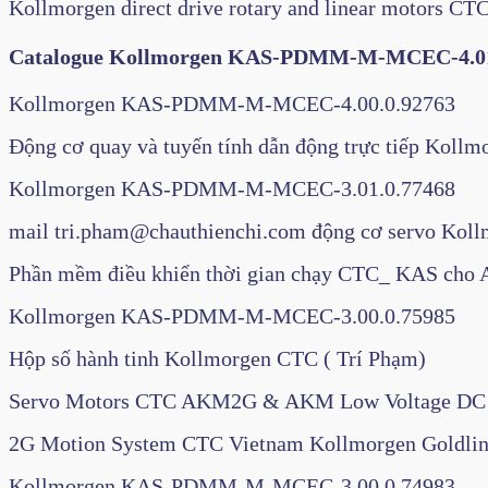
Kollmorgen direct drive rotary and linear motor
Catalogue Kollmorgen KAS-PDMM-M-MCEC-4.
Kollmorgen KAS-PDMM-M-MCEC-4.00.0.92763
Động cơ quay và tuyến tính dẫn động trực tiếp K
Kollmorgen KAS-PDMM-M-MCEC-3.01.0.77468
mail tri.pham@chauthienchi.com động cơ servo K
Phần mềm điều khiển thời gian chạy CTC_ KAS 
Kollmorgen KAS-PDMM-M-MCEC-3.00.0.75985
Hộp số hành tinh Kollmorgen CTC ( Trí Phạm)
Servo Motors CTC AKM2G & AKM Low Voltage DC 
2G Motion System CTC Vietnam Kollmorgen Goldlin
Kollmorgen KAS-PDMM-M-MCEC-3.00.0.74983