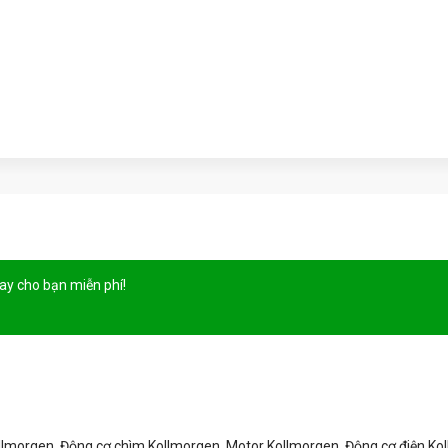
gay cho bạn
miễn phí!
llmorgen, Động cơ chìm Kollmorgen, Motor Kollmorgen, Động cơ điện Ko