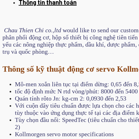
Thông tin thanh toán
Chau Thien Chi co.,ltd
would like to send our custom
phân phối động cơ, hộp số thiết bị công nghệ tiên tiế
yếu các nông nghiệp thực phẩm, dầu khí, dược phẩm, 
trụ và quốc phòng…
Thông số kỹ thuật động cơ servo Koll
Mô-men xoắn liên tục tại điểm dừng: 0,65 đến 8
tốc độ định mức N rtd vòng/phút: 8000 đến 5400
Quán tính rôto Jn​: kg-cm 2: 0,0930 đến 2,53
Với cuộn dây tiêu chuẩn được lựa chọn cho các h
tùy thuộc vào ứng dụng thực tế tại các địa điểm 
Tùy chọn đầu nối: SpeedTec (tiêu chuẩn cho thiế
2)
Kollmorgen servo motor specifications