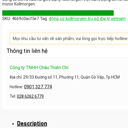
motor Kollmorgen
Mua hàng nhanh
(Cách nhanh nhất để gửi đơn hàng tới chúng tôi)
SKU:
4669c0acf5e7
Tag:
động cơ kollmorgen trụ sở đại lý vietnam
Mọi nhu cầu tư vấn về sản phẩm, vui lòng gọi trực tiếp hotline
Thông tin liên hệ
Công ty TNHH Châu Thiên Chí
Địa chỉ: 29/33 Đường số 11, Phường 11, Quận Gò Vấp, Tp.HCM
0901 327 774
Hotline:
Tel:
028 6262 6779
Description